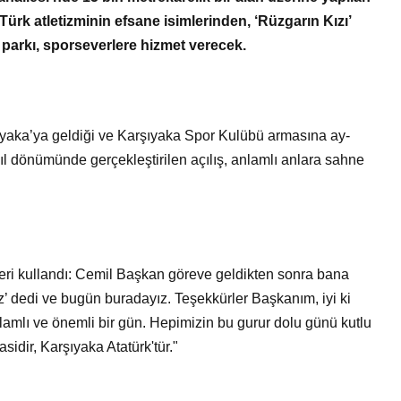
Bir Erkek Bir Kadına Ne
 Türk atletizminin efsane isimlerinden, ‘Rüzgarın Kızı’
Zaman Bağlanır?
 parkı, sporseverlere hizmet verecek.
yaka’ya geldiği ve Karşıyaka Spor Kulübü armasına ay-
yıl dönümünde gerçekleştirilen açılış, anlamlı anlara sahne
ri kullandı: Cemil Başkan göreve geldikten sonra bana
ız’ dedi ve bugün buradayız. Teşekkürler Başkanım, iyi ki
lamlı ve önemli bir gün. Hepimizin bu gurur dolu günü kutlu
idir, Karşıyaka Atatürk'tür."