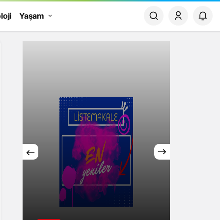
loji
Yaşam
Yaşam
Rüya