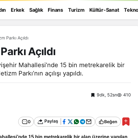
dın
Erkek
Sağlık
Finans
Turizm
Kültür-Sanat
Tekno
m Parkı Açıldı
Parkı Açıldı
işehir Mahallesi’nde 15 bin metrekarelik bir
izm Parkı’nın açılışı yapıldı.
9dk, 52sn
410
Paylaş
0
Beğen
Genel
hallesi’nde 15 bin metrekarelik bir alan üzerine yapılan