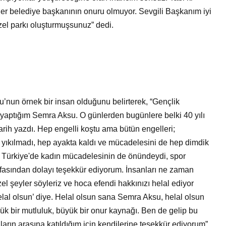
her belediye başkanının onuru olmuyor. Sevgili Başkanım iyi
zel parkı oluşturmuşsunuz” dedi.
u’nun örnek bir insan olduğunu belirterek, “Gençlik
 yaptığım Semra Aksu. O günlerden bugünlere belki 40 yılı
arih yazdı. Hep engelli koştu ama bütün engelleri;
ç yıkılmadı, hep ayakta kaldı ve mücadelesini de hep dimdik
. Türkiye'de kadın mücadelesinin de önündeydi, spor
asından dolayı teşekkür ediyorum. İnsanları ne zaman
l şeyler söyleriz ve hoca efendi hakkınızı helal ediyor
lal olsun’ diye. Helal olsun sana Semra Aksu, helal olsun
 bir mutluluk, büyük bir onur kaynağı. Ben de gelip bu
ların arasına katıldığım için kendilerine teşekkür ediyorum”