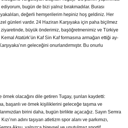
diyorum, bugün de bizi yalnız bırakmadılar. Burası
akalıları, değerli hemşerilerim hepiniz hoş geldiniz. Her
zel günleri vardır. 24 Haziran Karşıyaka için paha biçilmez
 ziyaretinde, büyük önderimiz, başöğretmenimiz ve Türkiye
 Kemal Atatürk’ün Kaf Sin Kaf formasına armağan ettiği ay-
 Karşıyaka’nın geleceğini onurlandırmıştır. Bu onurlu
örnek olacağını dile getiren Tugay, şunları kaydetti:
, başarılı ve örnek kişiliklerini geleceğe taşıma ve
alarımızdan birini daha, bugün birlikte açacağız. Sayın Semra
ızı’nın adını taşıyan atletizm spor alanı ve parkımızı,
emra Aksu, yalnızca bireysel ve unutulmaz sportif