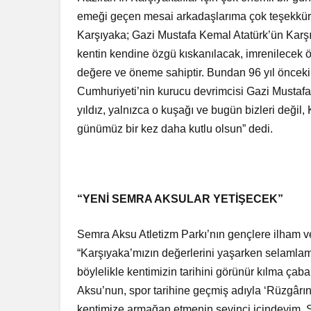
emeği geçen mesai arkadaşlarıma çok teşekkür e
Karşıyaka; Gazi Mustafa Kemal Atatürk’ün Karşıy
kentin kendine özgü kıskanılacak, imrenilecek ö
değere ve öneme sahiptir. Bundan 96 yıl önceki
Cumhuriyeti’nin kurucu devrimcisi Gazi Mustafa
yıldız, yalnızca o kuşağı ve bugün bizleri değil,
günümüz bir kez daha kutlu olsun” dedi.
“YENİ SEMRA AKSULAR YETİŞECEK”
Semra Aksu Atletizm Parkı’nın gençlere ilham ve 
“Karşıyaka’mızın değerlerini yaşarken selamlama
böylelikle kentimizin tarihini görünür kılma çab
Aksu’nun, spor tarihine geçmiş adıyla ‘Rüzgârın K
kentimize armağan etmenin sevinci içindeyim. S