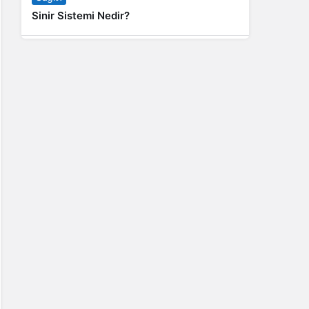
Sinir Sistemi Nedir?
Genel
Banyo Yapmak İstememek Neyin
Belirtisi?
Liste İçerikler
İnstagram Takipçi Satın Almak 15 TL
Genel
Rihanna: Barbados Adası’ndan Dünya’ya
Yolculuk
Finans
Kredi Borcu Ödenmezse Kefile Ne Olur?