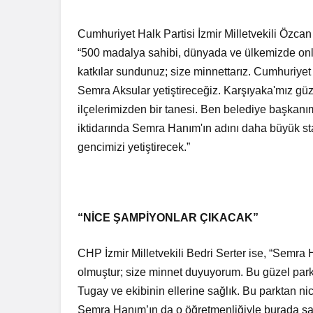
Cumhuriyet Halk Partisi İzmir Milletvekili Özcan
“500 madalya sahibi, dünyada ve ülkemizde onl
katkılar sundunuz; size minnettarız. Cumhuriyet 
Semra Aksular yetiştireceğiz. Karşıyaka'mız güz
ilçelerimizden bir tanesi. Ben belediye başkanı
iktidarında Semra Hanım'ın adını daha büyük st
gencimizi yetiştirecek.”
“NİCE ŞAMPİYONLAR ÇIKACAK”
CHP İzmir Milletvekili Bedri Serter ise, “Semra
olmuştur; size minnet duyuyorum. Bu güzel pa
Tugay ve ekibinin ellerine sağlık. Bu parktan 
Semra Hanım’ın da o öğretmenliğiyle burada şam