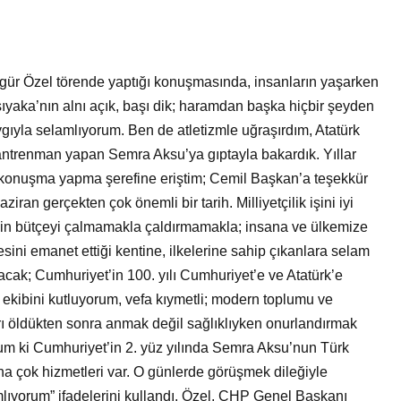
gür Özel törende yaptığı konuşmasında, insanların yaşarken
ıyaka’nın alnı açık, başı dik; haramdan başka hiçbir şeyden
gıyla selamlıyorum. Ben de atletizmle uğraşırdım, Atatürk
ntrenman yapan Semra Aksu’ya gıptayla bakardık. Yıllar
da konuşma yapma şerefine eriştim; Cemil Başkan’a teşekkür
ran gerçekten çok önemli bir tarih. Milliyetçilik işini iyi
iğin bütçeyi çalmamakla çaldırmamakla; insana ve ülkemize
esini emanet ettiği kentine, ilkelerine sahip çıkanlara selam
acak; Cumhuriyet’in 100. yılı Cumhuriyet’e ve Atatürk’e
e ekibini kutluyorum, vefa kıymetli; modern toplumu ve
rı öldükten sonra anmak değil sağlıklıyken onurlandırmak
rum ki Cumhuriyet’in 2. yüz yılında Semra Aksu’nun Türk
 çok hizmetleri var. O günlerde görüşmek dileğiyle
amlıyorum” ifadelerini kullandı. Özel, CHP Genel Başkanı