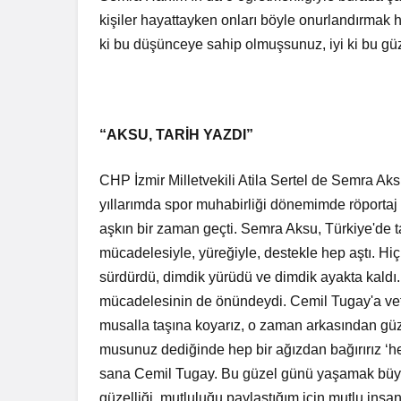
kişiler hayattayken onları böyle onurlandırmak 
ki bu düşünceye sahip olmuşsunuz, iyi ki bu gü
“AKSU, TARİH YAZDI”
CHP İzmir Milletvekili Atila Sertel de Semra Aks
yıllarımda spor muhabirliği dönemimde röportaj
aşkın bir zaman geçti. Semra Aksu, Türkiye'de t
mücadelesiyle, yüreğiyle, destekle hep aştı. Hi
sürdürdü, dimdik yürüdü ve dimdik ayakta kaldı
mücadelesinin de önündeydi. Cemil Tugay'a vef
musalla taşına koyarız, o zaman arkasından güze
musunuz dediğinde hep bir ağızdan bağırırız ‘he
sana Cemil Tugay. Bu güzel günü yaşamak büyük
güzelliği, mutluluğu paylaştığım için mutlu insan