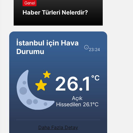
Genel
Görm
Haber Türleri Nelerdir?
Gelir?
İstanbul için Hava
23:24
Durumu
26.1
°C
Açık
Hissedilen 26.1°C
Daha Fazla Detay