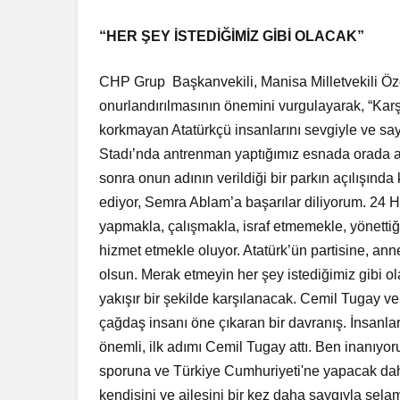
“HER ŞEY İSTEDİĞİMİZ GİBİ OLACAK”
CHP Grup Başkanvekili, Manisa Milletvekili Öz
onurlandırılmasının önemini vurgulayarak, “Karş
korkmayan Atatürkçü insanlarını sevgiyle ve say
Stadı’nda antrenman yaptığımız esnada orada a
sonra onun adının verildiği bir parkın açılışın
ediyor, Semra Ablam’a başarılar diliyorum. 24 Hazi
yapmakla, çalışmakla, israf etmemekle, yönett
hizmet etmekle oluyor. Atatürk’ün partisine, ann
olsun. Merak etmeyin her şey istediğimiz gibi ol
yakışır bir şekilde karşılanacak. Cemil Tugay v
çağdaş insanı öne çıkaran bir davranış. İnsanla
önemli, ilk adımı Cemil Tugay attı. Ben inanıyo
sporuna ve Türkiye Cumhuriyeti'ne yapacak daha
kendisini ve ailesini bir kez daha saygıyla sel