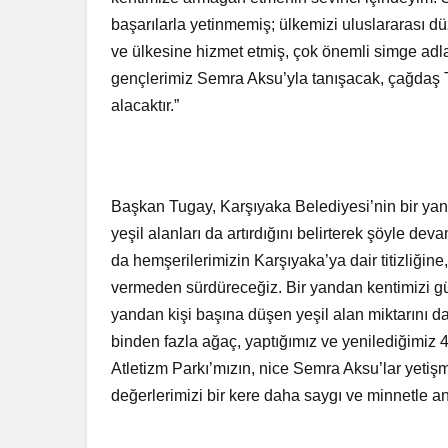
başarılarla yetinmemiş; ülkemizi uluslararası d
ve ülkesine hizmet etmiş, çok önemli simge adlar
gençlerimiz Semra Aksu’yla tanışacak, çağdaş T
alacaktır.”
Başkan Tugay, Karşıyaka Belediyesi’nin bir yand
yeşil alanları da artırdığını belirterek şöyle deva
da hemşerilerimizin Karşıyaka’ya dair titizliğin
vermeden sürdüreceğiz. Bir yandan kentimizi güzel
yandan kişi başına düşen yeşil alan miktarını d
binden fazla ağaç, yaptığımız ve yenilediğimiz 
Atletizm Parkı’mızın, nice Semra Aksu’lar yetiş
değerlerimizi bir kere daha saygı ve minnetle a