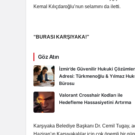
Kemal Kılıçdaroğlu’nun selamını da iletti.
“BURASI KARŞIYAKA!”
Göz Atın
İzmir’de Güvenilir Hukuki Çözümler
Adresi: Türkmenoğlu & Yılmaz Hu
Bürosu
Valorant Crosshair Kodları ile
Hedefleme Hassasiyetini Artırma
Karşıyaka Belediye Başkanı Dr. Cemil Tugay, a
Haziran’ın Karşıyakalılar için çok önemli bir 