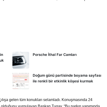
in
Porsche İthal Far Camları
kuk
Doğum günü partisinde boyama sayfası
ile renkli bir etkinlik köşesi kurmak
çılışa gelen tüm konukları selamladı. Konuşmasında 24
gün olduğunu vurgulayan Başkan Tugay, “Bu parkın yapımında