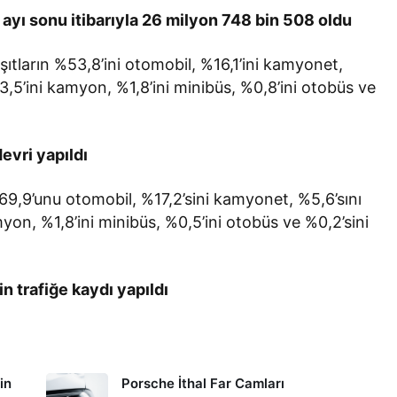
t ayı sonu itibarıyla 26 milyon 748 bin 508 oldu
taşıtların %53,8’ini otomobil, %16,1’ini kamyonet,
3,5’ini kamyon, %1,8’ini minibüs, %0,8’ini otobüs ve
evri yapıldı
%69,9’unu otomobil, %17,2’sini kamyonet, %5,6’sını
myon, %1,8’ini minibüs, %0,5’ini otobüs ve %0,2’sini
n trafiğe kaydı yapıldı
in
Porsche İthal Far Camları