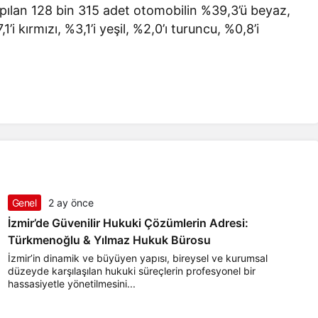
ılan 128 bin 315 adet otomobilin %39,3’ü beyaz,
1’i kırmızı, %3,1’i yeşil, %2,0’ı turuncu, %0,8’i
Genel
2 ay önce
İzmir’de Güvenilir Hukuki Çözümlerin Adresi:
Türkmenoğlu & Yılmaz Hukuk Bürosu
İzmir’in dinamik ve büyüyen yapısı, bireysel ve kurumsal
düzeyde karşılaşılan hukuki süreçlerin profesyonel bir
hassasiyetle yönetilmesini...