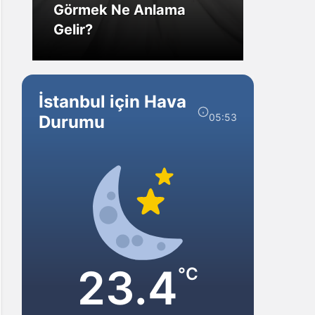
Görmek Ne Anlama
Forex
Gelir?
Yarar
İstanbul için Hava
05:53
Durumu
23.4
°C