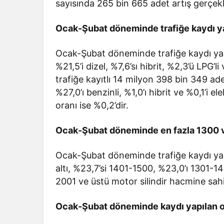
sayısında 265 bin 665 adet artış gerçekl
Ocak-Şubat döneminde trafiğe kaydı yap
Ocak-Şubat döneminde trafiğe kaydı yapı
%21,5’i dizel, %7,6’sı hibrit, %2,3’ü LPG’li
trafiğe kayıtlı 14 milyon 398 bin 349 adet
%27,0’ı benzinli, %1,0’ı hibrit ve %0,1’i el
oranı ise %0,2’dir.
Ocak-Şubat döneminde en fazla 1300 ve a
Ocak-Şubat döneminde trafiğe kaydı yap
altı, %23,7’si 1401-1500, %23,0’ı 1301-1
2001 ve üstü motor silindir hacmine sahi
Ocak-Şubat döneminde kaydı yapılan ot