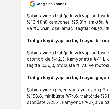
Bir Erkek 
Google'da Abone Ol
Zaman Bağ
Şubat ayında trafiğe kaydı yapılan taşıtl
%13,4’ünü kamyonet, %5,8’ini traktör, %
ve %0,2’sini özel amaçlı taşıtlar oluşturd
Trafiğe kaydı yapılan taşıt sayısı bir ö
Şubat ayında trafiğe kaydı yapılan taşıt
otomobilde %42,3, kamyonette %41,1, k
taşıtta %36,0, otobüste %17,6 ve motosi
Trafiğe kaydı yapılan taşıt sayısı geçen
Şubat ayında geçen yılın aynı ayına göre 
%153,8, minibüste %74,6, traktörde %6
otobüste %28,4, kamyonda %27,0 ve özel