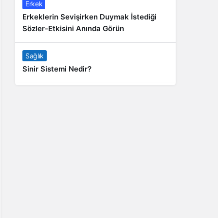
Erkek
Erkeklerin Sevişirken Duymak İstediği
Sözler-Etkisini Anında Görün
Sağlık
Sinir Sistemi Nedir?
Genel
Banyo Yapmak İstememek Neyin
Belirtisi?
Liste İçerikler
İnstagram Takipçi Satın Almak 15 TL
Genel
Rihanna: Barbados Adası’ndan Dünya’ya
Yolculuk