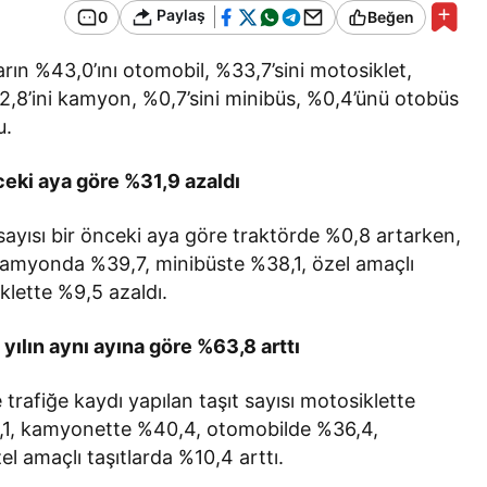
Genel
Bir Kadına Ne
Paylaş
0
Beğen
lanır?
Haber Türleri Nelerdir?
arın %43,0’ını otomobil, %33,7’sini motosiklet,
2,8’ini kamyon, %0,7’sini minibüs, %0,4’ünü otobüs
u.
nceki aya göre %31,9 azaldı
 sayısı bir önceki aya göre traktörde %0,8 artarken,
amyonda %39,7, minibüste %38,1, özel amaçlı
klette %9,5 azaldı.
 yılın aynı ayına göre %63,8 arttı
trafiğe kaydı yapılan taşıt sayısı motosiklette
1,1, kamyonette %40,4, otomobilde %36,4,
 amaçlı taşıtlarda %10,4 arttı.