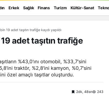
dın
Erkek
Sağlık
Finans
Turizm
Kültür-Sanat
Tekno
in 19 adet taşıtın trafiğe kaydı yapıldı
19 adet taşıtın trafiğe
şıtların %43,0'ını otomobil, %33,7'sini
8'ini traktör, %2,8'ini kamyon, %0,7'sini
i özel amaçlı taşıtlar oluşturdu.
2dk, 48sn
243