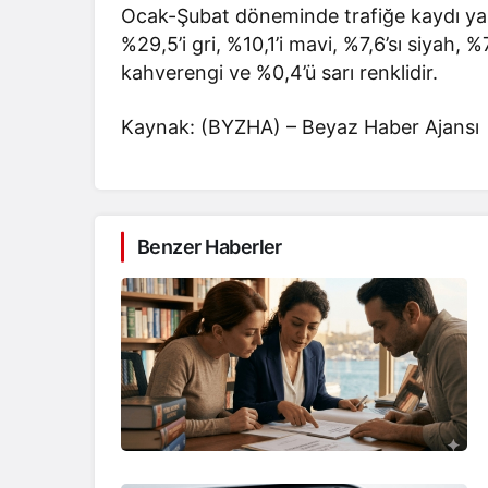
Ocak-Şubat döneminde trafiğe kaydı yap
%29,5’i gri, %10,1’i mavi, %7,6’sı siyah, %7,
kahverengi ve %0,4’ü sarı renklidir.
Kaynak: (BYZHA) – Beyaz Haber Ajansı
Benzer Haberler