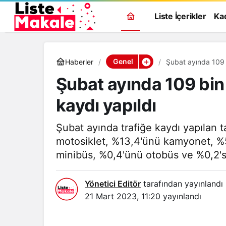
Liste İçerikler
Ka
Genel
Haberler
Şubat ayında 109 b
Şubat ayında 109 bin 
kaydı yapıldı
Şubat ayında trafiğe kaydı yapılan ta
motosiklet, %13,4'ünü kamyonet, %5,
minibüs, %0,4'ünü otobüs ve %0,2'sin
Yönetici Editör
tarafından yayınlandı
21 Mart 2023, 11:20
yayınlandı
Genel