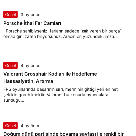
Genel
3 ay önce
Porsche İthal Far Camları
Porsche sahibiyseniz, farların sadece “ışık veren bir parça”
olmadığını zaten biliyorsunuz. Aracın ön yüzündeki imza...
Genel
4 ay önce
Valorant Crosshair Kodları ile Hedefleme
Hassasiyetini Artırma
FPS oyunlarında başarının sırrı, merminin gittiği yeri en net
şekilde görebilmektir. Valorant bu konuda oyunculara
sunduğu...
Genel
4 ay önce
Doğum günü partisinde boyama sayfası ile renkli bir