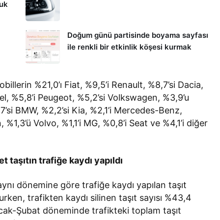
kuk
Doğum günü partisinde boyama sayfası
ile renkli bir etkinlik köşesi kurmak
illerin %21,0’ı Fiat, %9,5’i Renault, %8,7’si Dacia,
el, %5,8’i Peugeot, %5,2’si Volkswagen, %3,9’u
,7’si BMW, %2,2’si Kia, %2,1’i Mercedes-Benz,
 %1,3’ü Volvo, %1,1’i MG, %0,8’i Seat ve %4,1’i diğer
taşıtın trafiğe kaydı yapıldı
ynı dönemine göre trafiğe kaydı yapılan taşıt
rken, trafikten kaydı silinen taşıt sayısı %43,4
cak-Şubat döneminde trafikteki toplam taşıt