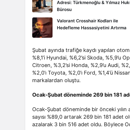
Adresi: Türkmenoğlu & Yılmaz Hu
Bürosu
Valorant Crosshair Kodları ile
Hedefleme Hassasiyetini Artırma
Şubat ayında trafiğe kaydı yapılan otomob
%8,1’i Hyundai, %6,2’si Skoda, %5,9’u Op
Citroen, %3,2’si Honda, %2,9’u Audi, %2
%2,0’ı Toyota, %2,0’ı Ford, %1,4’ü Nissan,
markalardan oluştu.
Ocak-Şubat döneminde 269 bin 181 adet 
Ocak-Şubat döneminde bir önceki yılın a
sayısı %89,0 artarak 269 bin 181 adet olu
azalarak 3 bin 516 adet oldu. Böylece O