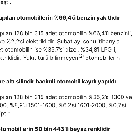
eşti.
ılan otomobillerin %66,4’ü benzin yakıtlıdır
lan 128 bin 315 adet otomobilin %66,4’ü benzinli,
 ve %2,2’si elektriklidir. Şubat ayı sonu itibarıyla
 otomobilin ise %36,7’si dizel, %34,8’i LPG’li,
(2)
ektriklidir. Yakıt türü bilinmeyen
otomobillerin
ltı silindir hacimli otomobil kaydı yapıldı
ılan 128 bin 315 adet otomobilin %35,2’si 1300 ve
400, %8,9’u 1501-1600, %6,2’si 1601-2000, %0,7’si
ptir.
omobillerin 50 bin 443’ü beyaz renklidir