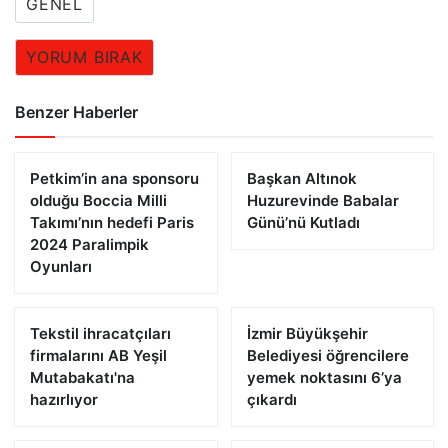
GENEL
YORUM BIRAK
Benzer Haberler
Petkim’in ana sponsoru
Başkan Altınok
olduğu Boccia Milli
Huzurevinde Babalar
Takımı’nın hedefi Paris
Günü’nü Kutladı
2024 Paralimpik
Oyunları
Tekstil ihracatçıları
İzmir Büyükşehir
firmalarını AB Yeşil
Belediyesi öğrencilere
Mutabakatı'na
yemek noktasını 6’ya
hazırlıyor
çıkardı