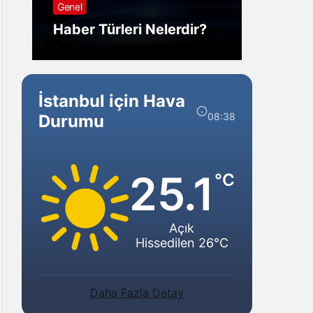
Genel
Görm
Haber Türleri Nelerdir?
Gelir?
İstanbul için Hava
08:38
Durumu
25.1
°C
Açık
Hissedilen 26°C
Daha Fazla Detay