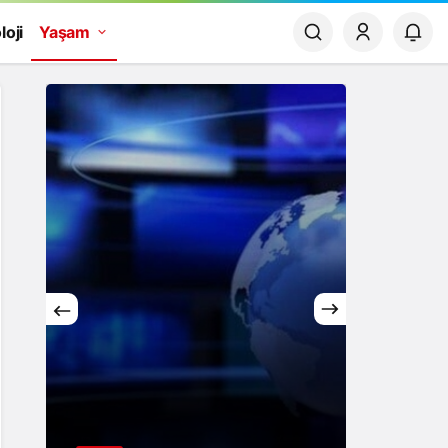
loji
Yaşam
Yaşam
Rüya