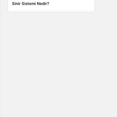
Sinir Sistemi Nedir?
Genel
Banyo Yapmak İstememek Neyin
Belirtisi?
Liste İçerikler
İnstagram Takipçi Satın Almak 15 TL
Genel
Rihanna: Barbados Adası’ndan Dünya’ya
Yolculuk
Finans
Kredi Borcu Ödenmezse Kefile Ne Olur?