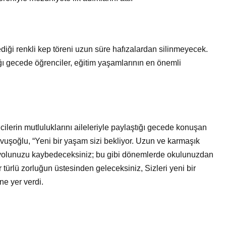
Bir Erkek Bir Kadına Ne
Zaman Bağlanır?
diği renkli kep töreni uzun süre hafızalardan silinmeyecek.
ığı gecede öğrenciler, eğitim yaşamlarının en önemli
ncilerin mutluluklarını aileleriyle paylaştığı gecede konuşan
vuşoğlu, “Yeni bir yaşam sizi bekliyor. Uzun ve karmaşık
yolunuzu kaybedeceksiniz; bu gibi dönemlerde okulunuzdan
r türlü zorluğun üstesinden geleceksiniz, Sizleri yeni bir
ne yer verdi.