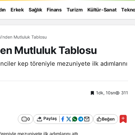
dın
Erkek
Sağlık
Finans
Turizm
Kültür-Sanat
Tekno
Tevfik Fikret Ailesi’nden Mutluluk Tablosu
nden Mutluluk Tablosu
ciler kep töreniyle mezuniyete ilk adımlarını
1dk, 10sn
311
Paylaş
0
Beğen
Genel
eniyle mezuniyete ilk adımlarını attı.