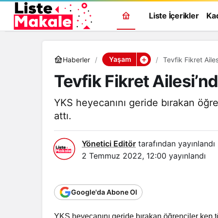
Liste İçerikler
Ka
Yaşam
Haberler
Tevfik Fikret Ailesi’
YKS heyecanını geride bırakan öğren
attı.
Yönetici Editör
tarafından yayınlandı
2 Temmuz 2022, 12:00
yayınlandı
Google'da Abone Ol
YKS heyecanını geride bırakan öğrenciler kep tör