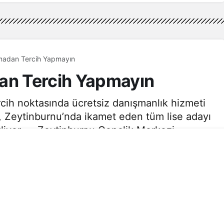
adan Tercih Yapmayın
n Tercih Yapmayın
rcih noktasında ücretsiz danışmanlık hizmeti
 Zeytinburnu’nda ikamet eden tüm lise adayı
liyor… Zeytinburnu Gençlik Merkezi,
mında merkezi sınav, yerel ve pansiyonlu okul
ilerin; ilgi, değer ve yetenekleri
 üst öğretim kurumlarına yerleşmelerine
siz tercih danışmanlığı hizmeti veriyor.
1dk, 0sn
271