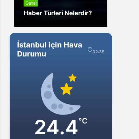
Genel
Görm
Haber Türleri Nelerdir?
Gelir?
İstanbul için Hava
02:38
Durumu
24.4
°C