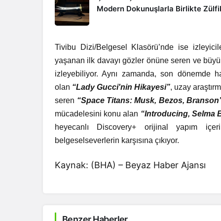
Modern Dokunuşlarla Birlikte Zülfi
Tivibu Dizi/Belgesel Klasörü’nde ise izleyi
yaşanan ilk davayı gözler önüne seren ve büyük
izleyebiliyor. Aynı zamanda, son dönemde h
olan
“Lady Gucci'nin Hikayesi”
, uzay araştırm
seren
“Space Titans: Musk, Bezos, Branson
mücadelesini konu alan
“Introducing, Selma B
heyecanlı Discovery+ orijinal yapım içeri
belgeselseverlerin karşısına çıkıyor.
Kaynak: (BHA) – Beyaz Haber Ajansı
Benzer Haberler