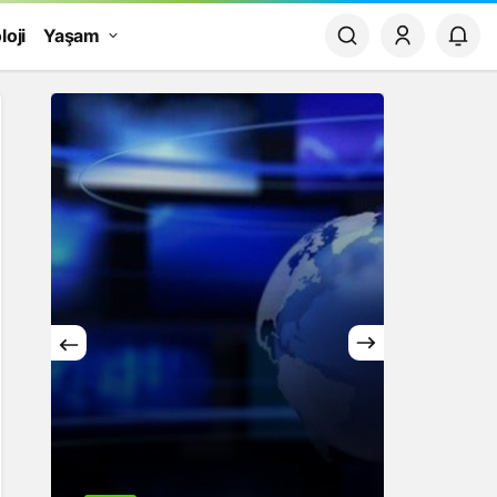
loji
Yaşam
Yaşam
Rüya