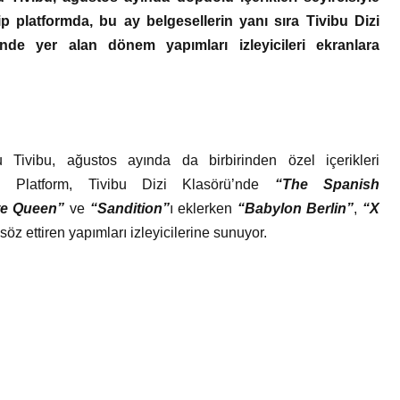
Bir Erkek Bir Kadına Ne
p platformda, bu ay belgesellerin yanı sıra Tivibu Dizi
Zaman Bağlanır?
nde yer alan dönem yapımları izleyicileri ekranlara
u Tivibu, ağustos ayında da birbirinden özel içerikleri
r. Platform, Tivibu Dizi Klasörü’nde
“The Spanish
te Queen”
ve
“Sandition”
ı eklerken
“Babylon Berlin”
,
“X
öz ettiren yapımları izleyicilerine sunuyor.