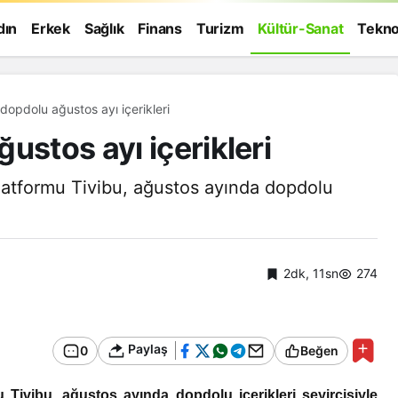
dın
Erkek
Sağlık
Finans
Turizm
Kültür-Sanat
Tekno
dopdolu ağustos ayı içerikleri
ustos ayı içerikleri
platformu Tivibu, ağustos ayında dopdolu
2dk, 11sn
274
Paylaş
0
Beğen
Genel
u Tivibu, ağustos ayında dopdolu içerikleri seyircisiyle