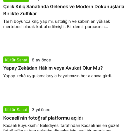
Çelik Kılıç Sanatında Gelenek ve Modern Dokunuşlarla
Birlikte Zülfikar
Tarih boyunca kılıç yapımı, ustalığın ve sabrın en yüksek
mertebesi olarak kabul edilmiştir. Bir demir parçasının...
Kültür-Sanat
8 ay önce
Yapay Zekâdan Hâkim veya Avukat Olur Mu?
Yapay zekâ uygulamalarıyla hayatımızın her alanına girdi.
Kültür-Sanat
3 yıl önce
Kocaeli’nin fotoğraf platformu açıldı
Kocaeli Büyükşehir Belediyesi tarafından Kocaeli’nin en güzel
fotoğraflarını ben çekerim diyenler için yeni bir uygulama