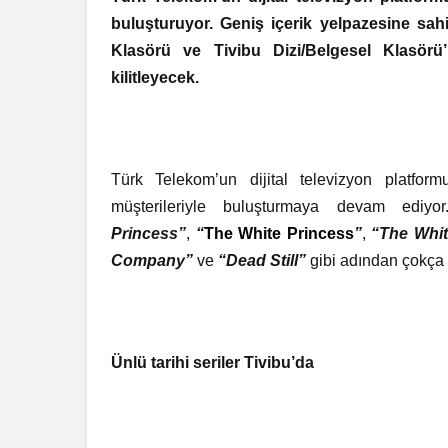
buluşturuyor. Geniş içerik yelpazesine sahi
Klasörü ve Tivibu Dizi/Belgesel Klasörü’
kilitleyecek.
Türk Telekom’un dijital televizyon platform
müşterileriyle buluşturmaya devam ediyo
Princess”
,
“
The White Princess
”
,
“The Whi
Company”
ve
“Dead Still”
gibi adından çokça s
Ünlü tarihi seriler Tivibu’da