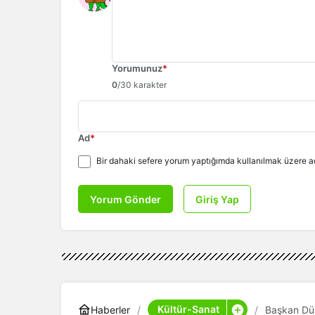
Yorumunuz
*
0
/30 karakter
Ad
*
Bir dahaki sefere yorum yaptığımda kullanılmak üzere ad
Yorum Gönder
Giriş Yap
Kültür-Sanat
Haberler
Başkan Dün