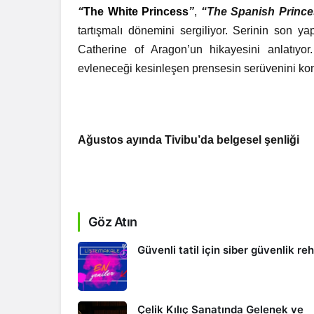
“
The White Princess
”
,
“The Spanish Princ
tartışmalı dönemini sergiliyor. Serinin son y
Catherine of Aragon’un hikayesini anlatıyor
evleneceği kesinleşen prensesin serüvenini kon
Ağustos ayında Tivibu’da belgesel şenliği
Göz Atın
Güvenli tatil için siber güvenlik re
Çelik Kılıç Sanatında Gelenek ve