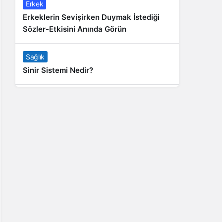
Erkek
Erkeklerin Sevişirken Duymak İstediği
Sözler-Etkisini Anında Görün
Sağlık
Sinir Sistemi Nedir?
Genel
Banyo Yapmak İstememek Neyin
Belirtisi?
Liste İçerikler
İnstagram Takipçi Satın Almak 15 TL
Genel
Rihanna: Barbados Adası’ndan Dünya’ya
Yolculuk