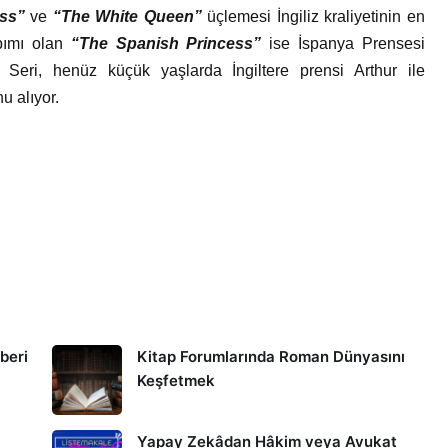
ess”
ve
“The White Queen”
üçlemesi İngiliz kraliyetinin en
apımı olan
“The Spanish Princess”
ise İspanya Prensesi
. Seri, henüz küçük yaşlarda İngiltere prensi Arthur ile
u alıyor.
hberi
Kitap Forumlarında Roman Dünyasını
Keşfetmek
Yapay Zekâdan Hâkim veya Avukat