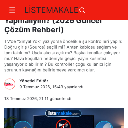
LİSTEMAKALE
TV Sinyal Yok Diyor Ne
Yapmalıyım? (2026 Güncel
Çözüm Rehberi)
TV'de "Sinyal Yok" yazıyorsa öncelikle şu kontrolleri yapın:
Doğru giriş (Source) seçili mi? Anten kablosu sağlam ve
tam takılı mı? Uydu alıcısı açık mı? Başka kanallar çalışıyor
mu? Hava koşulları nedeniyle geçici yayın kesintisi
yaşanıyor olabilir mi? Bu kontroller çoğu kullanıcı için
sorunun kaynağını belirlemeye yardımcı olur.
Yönetici Editör
9 Temmuz 2026, 15:43
yayınlandı
18 Temmuz 2026, 21:11
güncellendi