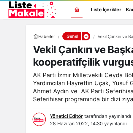
Liste İçerikler
Ka
Genel
Haberler
Vekil Çankırı ve B
Vekil Çankırı ve Başk
kooperatifçilik vurgu
AK Parti İzmir Milletvekili Ceyda Bö
Yardımcıları Hayrettin Uçak, Yusuf G
Ahmet Aydın ve AK Parti Seferihisar T
Seferihisar programında bir dizi ziya
Yönetici Editör
tarafından yayınlandı
28 Haziran 2022, 14:30
yayınlandı