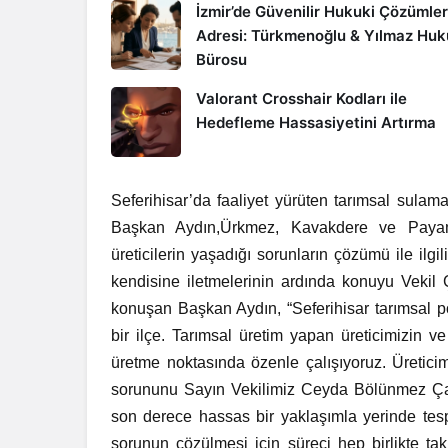
İzmir’de Güvenilir Hukuki Çözümler
Adresi: Türkmenoğlu & Yılmaz Hu
Bürosu
Valorant Crosshair Kodları ile
Hedefleme Hassasiyetini Artırma
Seferihisar’da faaliyet yürüten tarımsal sulama
Başkan Aydın,Ürkmez, Kavakdere ve Payamlı 
üreticilerin yaşadığ
ı sorunların çözümü ile ilgil
kendisine iletmelerinin ardında konuyu Vekil 
konuşan Başkan Aydın, “Seferihisar tarımsal pot
bir ilçe. Tarımsal üretim yapan üreticimizin v
üretme noktasında özenle çalışıyoruz. Üretici
sorununu Sayın Vekilimiz Ceyda Bölünmez Çan
son derece hassas bir yaklaşımla yerinde tespi
sorunun çözülmesi için süreci hep birlikte taki