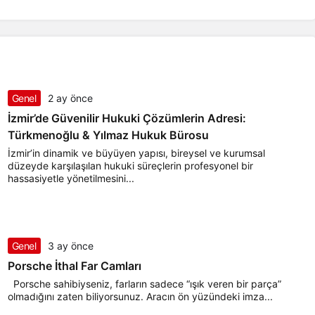
Genel
2 ay önce
İzmir’de Güvenilir Hukuki Çözümlerin Adresi:
Türkmenoğlu & Yılmaz Hukuk Bürosu
İzmir’in dinamik ve büyüyen yapısı, bireysel ve kurumsal
düzeyde karşılaşılan hukuki süreçlerin profesyonel bir
hassasiyetle yönetilmesini...
Genel
3 ay önce
Porsche İthal Far Camları
Porsche sahibiyseniz, farların sadece “ışık veren bir parça”
olmadığını zaten biliyorsunuz. Aracın ön yüzündeki imza...