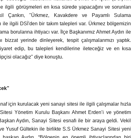
 ilgili görüşmeleri en kısa sürede yapacağını ve sorunları
ekil Çankırı, "Ürkmez, Kavakdere ve Payamlı Sulama
sı ile ilgili DSİ'den bir takım talepleri var. Ürkmez bölgemizin
ama borularına ihtiyacı var. İlçe Başkanımız Ahmet Aydın ile
ı bizzat yerinde dinleyerek, tespit çalışmalarımızı yaptık.
et edip, bu talepleri kendilerine ileteceğiz ve en kısa
pçisi olacağız" diye konuştu.
cek”
için kurulacak yeni sanayi sitesi ile ilgili çalışmalar hızla
itesi Yönetim Kurulu Başkanı Ahmet Erden’i ve yönetim
Başkan Aydın, Sanayi Sitesi esnafı ile bir araya geldi. Vekil
ve Yusuf Gültekin ile birlikte S.S Ürkmez Sanayi Sitesi yeni
n başkan Aydın, “Bölgenin en önemli ihtiyaçlarından biri