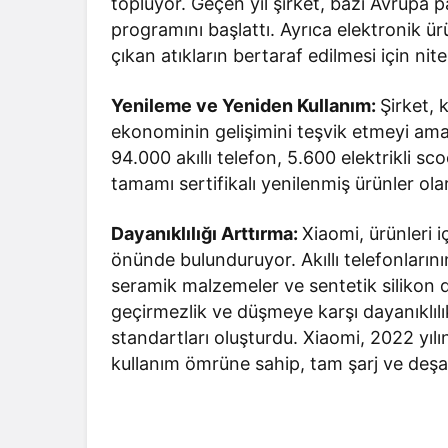
topluyor. Geçen yıl şirket, bazı Avrupa 
programını başlattı. Ayrıca elektronik ü
çıkan atıkların bertaraf edilmesi için nitel
Yenileme ve Yeniden Kullanım:
Şirket, 
ekonominin gelişimini teşvik etmeyi amaç
94.000 akıllı telefon, 5.600 elektrikli sc
tamamı sertifikalı yenilenmiş ürünler ola
Dayanıklılığı Arttırma:
Xiaomi, ürünleri 
önünde bulunduruyor. Akıllı telefonları
seramik malzemeler ve sentetik silikon d
geçirmezlik ve düşmeye karşı dayanıklılık
standartları oluşturdu. Xiaomi, 2022 yı
kullanım ömrüne sahip, tam şarj ve deşarj