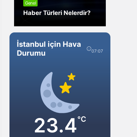
Genel
Görm
Haber Türleri Nelerdir?
Gelir?
İstanbul için Hava
07:07
Durumu
23.4
°C