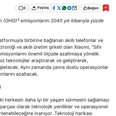
Bir Erkek Bir Kadına Ne
Paylaş
0
Beğen
Zaman Bağlanır?
ı (GHG)³ emisyonlarını 2040 yılı itibarıyla yüzde
tformuyla birbirine bağlanan akıllı telefonlar ve
troniği ve akıllı üretim şirketi olan Xiaomi, “Sıfır
emisyonlarını önemli ölçüde azaltmaya yönelik
z teknolojiler araştırarak ve geliştirerek,
enişletecek. Aynı zamanda çevre dostu operasyonlar
onlarını azaltacak.
i
daki herkesin daha iyi bir yaşam sürmesini sağlamayı
arçası olarak teknolojik yenilikler ve operasyonel
önlenebileceğine inanıyor. Teknoloji harikası