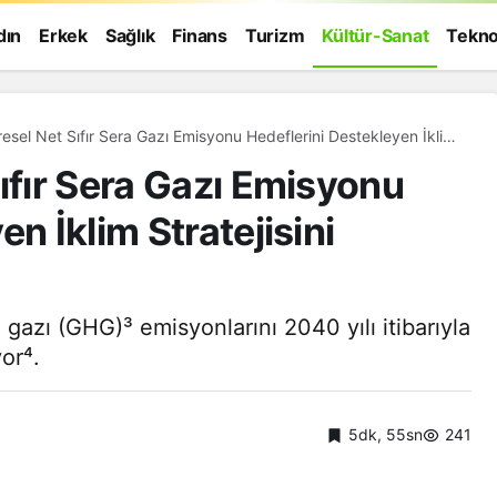
dın
Erkek
Sağlık
Finans
Turizm
Kültür-Sanat
Tekno
resel Net Sıfır Sera Gazı Emisyonu Hedeflerini Destekleyen İklim
 Açıkladı
ıfır Sera Gazı Emisyonu
n İklim Stratejisini
 gazı (GHG)³ emisyonlarını 2040 yılı itibarıyla
or⁴.
5dk, 55sn
241
Genel