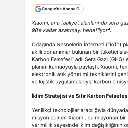
Google'da Abone Ol
Xiaomi, ana faaliyet alanlarında sera gaz
98’e kadar azaltmayı hedefliyor⁴.
Odağında Nesnelerin İnterneti (“IoT”) pla
akıllı donanımlar bulunan bir tüketici elek
Karbon Felsefesi” adlı Sera Gazı (GHG) 
planını kamuoyuyla paylaştı. Xiaomi, temi
elektronik atık yönetimi tekniklerini g
ve lojistik uygulamalarıyla karbon emisy
İklim Stratejisi ve Sıfır Karbon Felsefes
Yenilikçi teknolojiler aracılığıyla dünya
misyon edinen Xiaomi, bu misyonun bir p
verimlilik sayesinde iklim değişikliğinin 