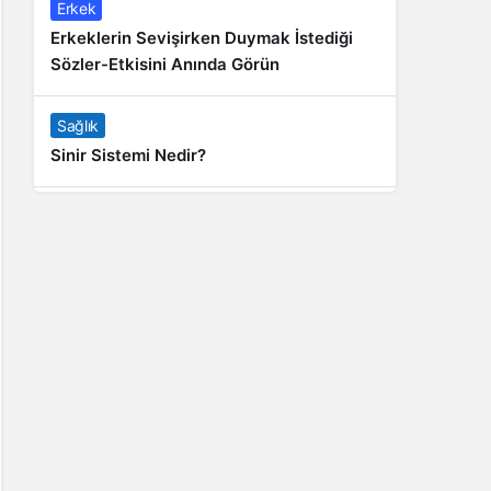
Erkek
Erkeklerin Sevişirken Duymak İstediği
Sözler-Etkisini Anında Görün
Sağlık
Sinir Sistemi Nedir?
Genel
Banyo Yapmak İstememek Neyin
Belirtisi?
Liste İçerikler
İnstagram Takipçi Satın Almak 15 TL
Genel
Rihanna: Barbados Adası’ndan Dünya’ya
Yolculuk