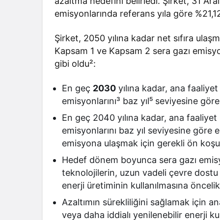
azaltma hedefini belirledi. Şirket, 31 Ara
emisyonlarında referans yıla göre %21,12’
Şirket, 2050 yılına kadar net sıfıra ul
Kapsam 1 ve Kapsam 2 sera gazı emisyonl
gibi oldu²:
En geç
2030
yılına kadar, ana faaliy
emisyonlarını³ baz yıl⁵ seviyesine gö
En geç 2040 yılına kadar, ana faaliye
emisyonlarını baz yıl seviyesine göre 
emisyona ulaşmak için gerekli ön koşu
Hedef dönem boyunca sera gazı emisyo
teknolojilerin, uzun vadeli çevre dostu 
enerji üretiminin kullanılmasına öncel
Azaltımın sürekliliğini sağlamak için ana 
veya daha iddialı yenilenebilir enerji 