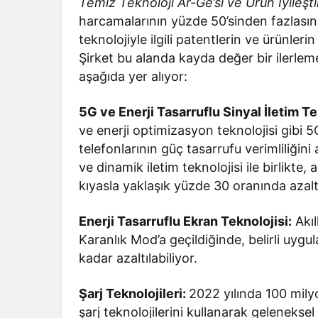
Temiz Teknoloji Ar-Ge’si ve Ürün İyileşt
harcamalarının yüzde 50’sinden fazlasını 
teknolojiyle ilgili patentlerin ve ürünler
Şirket bu alanda kayda değer bir ilerleme
aşağıda yer alıyor:
5G ve Enerji Tasarruflu Sinyal İletim Te
ve enerji optimizasyon teknolojisi gibi 5G
telefonlarının güç tasarrufu verimliliğin
ve dinamik iletim teknolojisi ile birlikte, 
kıyasla yaklaşık yüzde 30 oranında azalt
Enerji Tasarruflu Ekran Teknolojisi:
Akıl
Karanlık Mod’a geçildiğinde, belirli uygu
kadar azaltılabiliyor.
Şarj Teknolojileri:
2022 yılında 100 milyo
şarj teknolojilerini kullanarak geleneksel