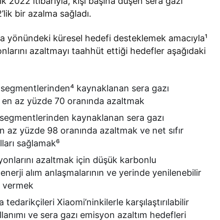
lık 2022 itibarıyla, kişi başına düşen sera gazı
lik bir azalma sağladı.
aşma yönündeki küresel hedefi desteklemek amacıyla¹
arını azaltmayı taahhüt ettiği hedefler aşağıdaki
et segmentlerinden⁴ kaynaklanan sera gazı
re en az yüzde 70 oranında azaltmak
t segmentlerinden kaynaklanan sera gazı
en az yüzde 98 oranında azaltmak ve net sıfır
lları sağlamak⁶
nlarını azaltmak için düşük karbonlu
enerji alım anlaşmalarının ve yerinde yenilenebilir
ik vermek
tedarikçileri Xiaomi’ninkilerle karşılaştırılabilir
kullanımı ve sera gazı emisyon azaltım hedefleri