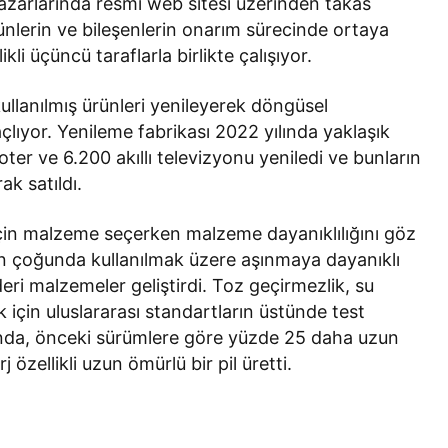
pazarlarında resmi web sitesi üzerinden takas
rünlerin ve bileşenlerin onarım sürecinde ortaya
ikli üçüncü taraflarla birlikte çalışıyor.
kullanılmış ürünleri yenileyerek döngüsel
lıyor. Yenileme fabrikası 2022 yılında yaklaşık
ooter ve 6.200 akıllı televizyonu yeniledi ve bunların
rak satıldı.
için malzeme seçerken malzeme dayanıklılığını göz
nın çoğunda kullanılmak üzere aşınmaya dayanıklı
eri malzemeler geliştirdi. Toz geçirmezlik, su
 için uluslararası standartların üstünde test
lında, önceki sürümlere göre yüzde 25 daha uzun
 özellikli uzun ömürlü bir pil üretti.