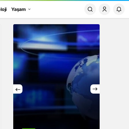
loji
Yaşam
Yaşam
Rüya