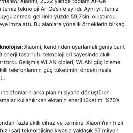
irmeleri:
Xiaomi, 2022 yılında toplam Ar-Ge
temiz teknoloji Ar-Ge’sine ayırdı. Aynı yıl, temiz
in uygulanması gelirinin yüzde 59,7’sini oluşturdu.
ye imza attı. Bu alanlara yönelik örneklerin birkaçı
knolojisi:
Xiaomi, kendinden uyarlamalı geniş bant
 enerji tasarrufu teknolojileri sayesinde akıllı
i arttırdı. Gelişmiş WLAN çipleri, WLAN güç izleme
akıllı telefonlarının güç tüketimini önceki nesle
tı.
lı telefonların arka planını siyaha dönüştüren
lamalar kullanılırken ekranın enerji tüketimi %70’e
ndan fazla akıllı cihaz ve terminal Xiaomi’nin hızlı
 hızlı şarj teknolojisine kıyasla yaklaşık 57 milyon