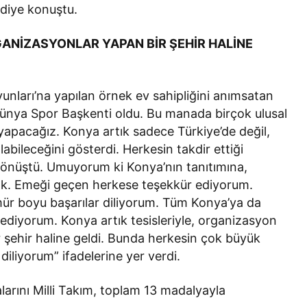
 diye konuştu.
GANİZASYONLAR YAPAN BİR ŞEHİR HALİNE
unları’na yapılan örnek ev sahipliğini anımsatan
Dünya Spor Başkenti oldu. Bu manada birçok ulusal
yapacağız. Konya artık sadece Türkiye’de değil,
abileceğini gösterdi. Herkesin takdir ettiği
dönüştü. Umuyorum ki Konya’nın tanıtımına,
cak. Emeği geçen herkese teşekkür ediyorum.
r boyu başarılar diliyorum. Tüm Konya’ya da
r ediyorum. Konya artık tesisleriyle, organizasyon
ir şehir haline geldi. Bunda herkesin çok büyük
diliyorum” ifadelerine yer verdi.
arını Milli Takım, toplam 13 madalyayla