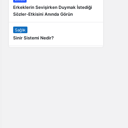
Erkeklerin Sevişirken Duymak İstediği
Sözler-Etkisini Anında Görün
Sağlık
Sinir Sistemi Nedir?
Genel
Banyo Yapmak İstememek Neyin
Belirtisi?
Liste İçerikler
İnstagram Takipçi Satın Almak 15 TL
Genel
Rihanna: Barbados Adası’ndan Dünya’ya
Yolculuk