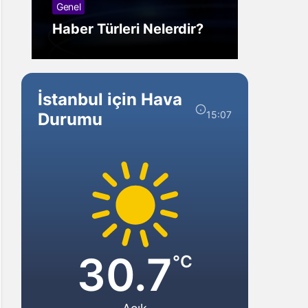
Görmek Ne Anlama
Forex
Gelir?
Yarar
İstanbul için Hava
15:07
Durumu
30.7
°C