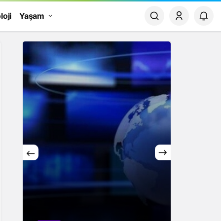
loji
Yaşam
Yaşam
Finans
Rüyada Papatya