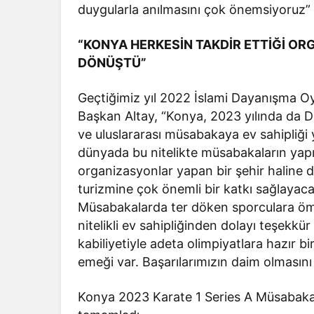
duygularla anılmasını çok önemsiyoruz”
“KONYA HERKESİN TAKDİR ETTİĞİ OR
DÖNÜŞTÜ”
Geçtiğimiz yıl 2022 İslami Dayanışma Oy
Başkan Altay, “Konya, 2023 yılında da 
ve uluslararası müsabakaya ev sahipliği 
dünyada bu nitelikte müsabakaların yapıl
organizasyonlar yapan bir şehir haline 
turizmine çok önemli bir katkı sağlaya
Müsabakalarda ter döken sporculara ömü
nitelikli ev sahipliğinden dolayı teşekkü
kabiliyetiyle adeta olimpiyatlara hazır b
emeği var. Başarılarımızın daim olmasını 
Konya 2023 Karate 1 Series A Müsabakal