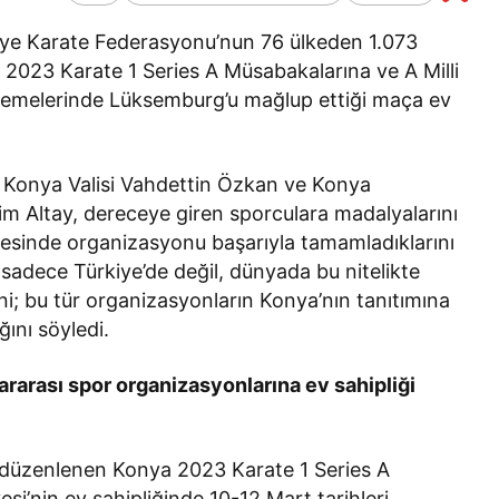
Genel
Bir Kadına Ne
ye Karate Federasyonu’nun 76 ülkeden 1.073
lanır?
Haber Türleri Nelerdir?
 2023 Karate 1 Series A Müsabakalarına ve A Milli
emelerinde Lüksemburg’u mağlup ettiği maça ev
an Konya Valisi Vahdettin Özkan ve Konya
m Altay, dereceye giren sporculara madalyalarını
esinde organizasyonu başarıyla tamamladıklarını
sadece Türkiye’de değil, dünyada bu nitelikte
ni; bu tür organizasyonların Konya’nın tanıtımına
ını söyledi.
rarası spor organizasyonlarına ev sahipliği
 düzenlenen Konya 2023 Karate 1 Series A
i’nin ev sahipliğinde 10-12 Mart tarihleri