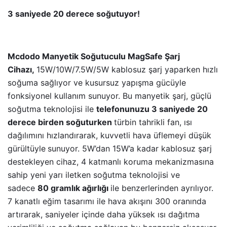
3 saniyede 20 derece soğutuyor!
Mcdodo Manyetik Soğutuculu MagSafe Şarj
Cihazı,
15W/10W/7.5W/5W kablosuz şarj yaparken hızlı
soğuma sağlıyor ve kusursuz yapışma gücüyle
fonksiyonel kullanım sunuyor. Bu manyetik şarj, güçlü
soğutma teknolojisi ile
telefonunuzu 3 saniyede 20
derece birden soğuturken
türbin tahrikli fan, ısı
dağılımını hızlandırarak, kuvvetli hava üflemeyi düşük
gürültüyle
sunuyor. 5W’dan 15W’a kadar kablosuz şarj
destekleyen cihaz, 4 katmanlı koruma mekanizmasına
sahip yeni yarı iletken soğutma teknolojisi ve
sadece
80 gramlık ağırlığı
ile benzerlerinden ayrılıyor.
7 kanatlı eğim tasarımı ile hava akışını 300 oranında
artırarak, saniyeler içinde daha yüksek ısı dağıtma