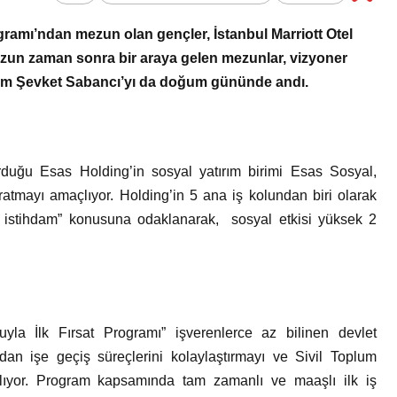
Bir Erkek Bir Kadına Ne
gramı’ndan mezun olan gençler, İstanbul Marriott Otel
Zaman Bağlanır?
Uzun zaman sonra bir araya gelen mezunlar, vizyoner
rhum Şevket Sabancı’yı da doğum gününde andı.
duğu Esas Holding’in sosyal yatırım birimi Esas Sosyal,
aratmayı amaçlıyor. Holding’in 5 ana iş kolundan biri olarak
ve istihdam” konusuna odaklanarak, sosyal etkisi yüksek 2
yla İlk Fırsat Programı” işverenlerce az bilinen devlet
dan işe geçiş süreçlerini kolaylaştırmayı ve Sivil Toplum
çlıyor. Program kapsamında tam zamanlı ve maaşlı ilk iş