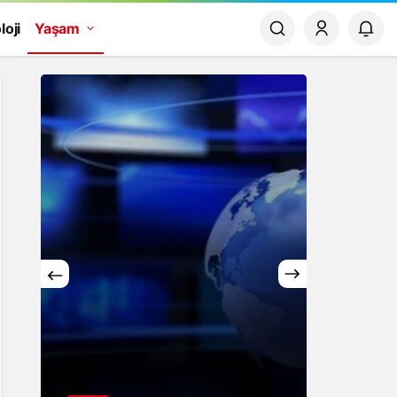
loji
Yaşam
Yaşam
Rüya