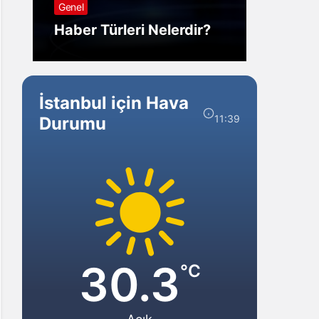
Genel
Görm
Haber Türleri Nelerdir?
Gelir?
İstanbul için Hava
11:39
Durumu
30.3
°C