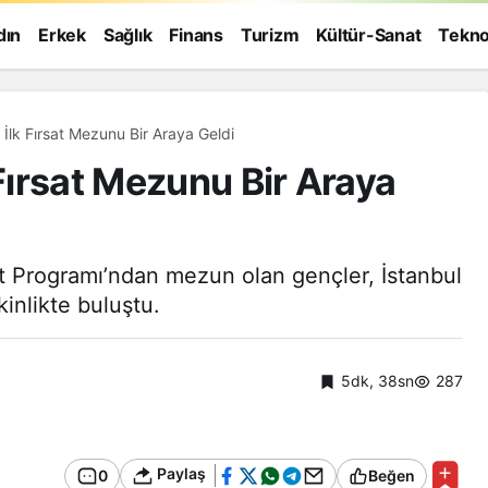
dın
Erkek
Sağlık
Finans
Turizm
Kültür-Sanat
Tekno
lk Fırsat Mezunu Bir Araya Geldi
ırsat Mezunu Bir Araya
at Programı’ndan mezun olan gençler, İstanbul
inlikte buluştu.
5dk, 38sn
287
Genel
Paylaş
0
Beğen