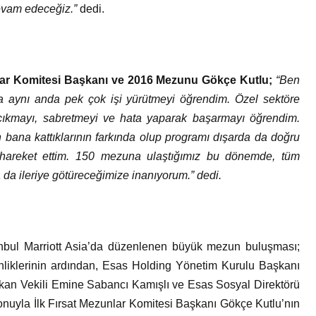
devam edeceğiz.”
dedi.
nlar Komitesi Başkanı ve 2016 Mezunu Gökçe Kutlu;
“Ben
da aynı anda pek çok işi yürütmeyi öğrendim. Özel sektöre
 çıkmayı, sabretmeyi ve hata yaparak başarmayı öğrendim.
ana kattıklarının farkında olup programı dışarda da doğru
hareket ettim. 150 mezuna ulaştığımız bu dönemde, tüm
 da ileriye götüreceğimize inanıyorum.” dedi.
tanbul Marriott Asia’da düzenlenen büyük mezun buluşması;
tkinliklerinin ardından, Esas Holding Yönetim Kurulu Başkanı
kan Vekili Emine Sabancı Kamışlı ve Esas Sosyal Direktörü
uyla İlk Fırsat Mezunlar Komitesi Başkanı Gökçe Kutlu’nın