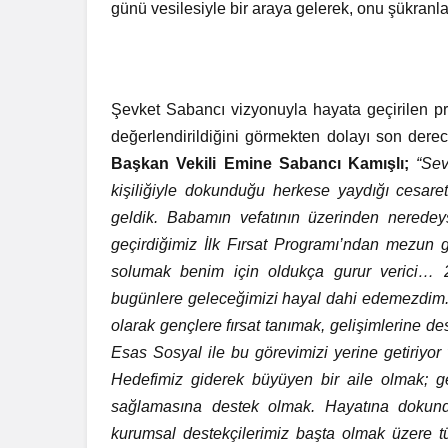
günü vesilesiyle bir araya gelerek, onu şükranl
Şevket Sabancı vizyonuyla hayata geçirilen pr
değerlendirildiğini görmekten dolayı son dere
Başkan Vekili Emine Sabancı Kamışlı;
“Se
kişiliğiyle dokunduğu herkese yaydığı cesa
geldik. Babamın vefatının üzerinden nerede
geçirdiğimiz İlk Fırsat Programı’ndan mezun g
solumak benim için oldukça gurur verici… 
bugünlere geleceğimizi hayal dahi edemezdim. 
olarak gençlere fırsat tanımak, gelişimlerine d
Esas Sosyal ile bu görevimizi yerine getiriyor v
Hedefimiz giderek büyüyen bir aile olmak; g
sağlamasına destek olmak. Hayatına dokund
kurumsal destekçilerimiz başta olmak üzere t