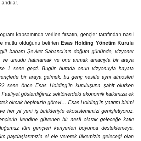
a andılar.
ogram kapsamında verilen fırsatın, gençler tarafından nasıl
ce mutlu olduğunu belirten
Esas Holding Yönetim Kurulu
vgili babam Şevket Sabancı’nın doğum gününde, vizyoner
ret ve umudu hatırlamak ve onu anmak amacıyla bir araya
yse 1 sene geçti. Bugün burada onun vizyonuyla hayata
ençlerle bir araya gelmek, bu genç nesille aynı atmosferi
22 sene önce Esas Holding’in kuruluşuna şahit olurken
Faaliyet gösterdiğimiz sektörlerdeki ekonomik katkımıza ek
estek olmak hepimizin görevi… Esas Holding’in yatırım birimi
e her yıl yeni iş birlikleriyle ekosistemimizi genişletiyoruz.
ençlerin kendine güvenen bir nesil olarak geleceğe katkı
uğumuz tüm gençleri kariyerleri boyunca desteklemeye,
üm paydaşlarımızla el ele vererek ülkemizin geleceği olan