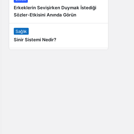
Erkeklerin Sevişirken Duymak İstediği
Sözler-Etkisini Anında Görün
Sağlık
Sinir Sistemi Nedir?
Genel
Banyo Yapmak İstememek Neyin
Belirtisi?
Liste İçerikler
İnstagram Takipçi Satın Almak 15 TL
Genel
Rihanna: Barbados Adası’ndan Dünya’ya
Yolculuk