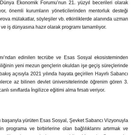
 Dünya Ekonomik Forumu’nun 21. yüzyıl becerileri olarak
yor, önemli kurumların yöneticilerinden mentorluk desteği
rova mülakatlar, söyleşiler vb. etkinliklerde alanında uzman
e ve iş dünyasına hazır olarak programı tamamlıyor.
amı’ndan edinilen tecrübe ve Esas Sosyal ekosisteminden
kinliğinin yeni mezun gençlerin okuldan işe geçiş süreçlerinde
bakış açısıyla 2021 yılında hayata geçirilen Hayırlı Sabancı
nlerce az bilinen devlet üniversitelerinde öğrenim gören 3.
nlı sınıflarda İngilizce eğitimi alma fırsatı veriyor.
mı başarıyla yürüten Esas Sosyal, Şevket Sabancı Vizyonuyla
 programa ve birbirlerine olan bağlılıklarını artırmak ve