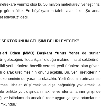
etrekare yerimiz olsa bu 50 milyon metrekareyi yerleştiririz.
p gören ülke. En büyükyatırım talebi alan ülke. Şu anda
et ediyoruz” dedi.
T SEKTÖRÜNÜN GELİŞİMİ BELİRLEYECEK”
sleri Odası (MMO) Başkanı Yunus Yener
de şunları
n geleceğini, ‘tedarikçisi’ olduğu makine imalat sektörünün
elikli yerli ürünlere öncelik vererek yerli ürünlere olan güveni
i olarak üretilmesinin önünü açabilir. Bu, yerli üreticilerinin
 ekonominin de yararına olacaktır. Yerli üretimin artması ise
artması, ithalatı düşürmek ve dışa bağımlılığı yok etmek ile
 ile birlikte yurt dışından makine ve elemanlarının girişi de
rlığı ve istihdamı da ancak ülkede uygun çalışma ortamlarının
ümkündür.”