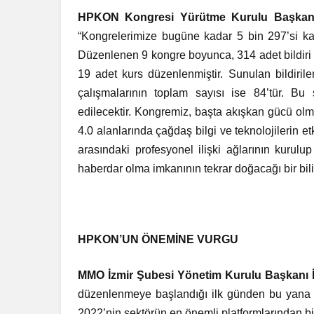
HPKON Kongresi Yürütme Kurulu Başkanı 
“Kongrelerimize bugüne kadar 5 bin 297’si kay
Düzenlenen 9 kongre boyunca, 314 adet bildiri 
19 adet kurs düzenlenmiştir. Sunulan bildirileri
çalışmalarının toplam sayısı ise 84’tür. Bu 
edilecektir. Kongremiz, başta akışkan gücü olm
4.0 alanlarında çağdaş bilgi ve teknolojilerin etk
arasındaki profesyonel ilişki ağlarının kurulu
haberdar olma imkanının tekrar doğacağı bir bili
HPKON’UN ÖNEMİNE VURGU
MMO İzmir Şubesi Yönetim Kurulu Başkanı İ
düzenlenmeye başlandığı ilk günden bu yana se
2022’nin sektörün en önemli platformlarından bir