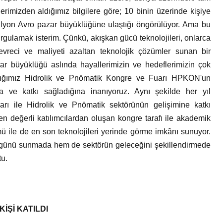
ilerimizden aldığımız bilgilere göre; 10 binin üzerinde kişiye
ilyon Avro pazar büyüklüğüne ulaştığı öngörülüyor. Ama bu
gulamak isterim. Çünkü, akışkan gücü teknolojileri, onlarca
çevreci ve maliyeti azaltan teknolojik çözümler sunan bir
zar büyüklüğü aslında hayallerimizin ve hedeflerimizin çok
aptığımız Hidrolik ve Pnömatik Kongre ve Fuarı HPKON'un
a ve katkı sağladığına inanıyoruz. Aynı şekilde her yıl
rı ile Hidrolik ve Pnömatik sektörünün gelişimine katkı
değerli katılımcılardan oluşan kongre tarafı ile akademik
mü ile de en son teknolojileri yerinde görme imkânı sunuyor.
ugünü sunmada hem de sektörün geleceğini şekillendirmede
tu.
İŞİ KATILDI