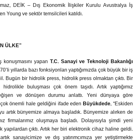
az, DEİK – Dış Ekonomik İlişkiler Kurulu Avustralya İş
 Young ve sektör temsilcileri katıldı.
AN ÜLKE”
lış konuşmasını yapan
T.C. Sanayi ve Teknoloji Bakanlığı
970’li yıllarda bazı fonksiyonları yaptığımızda çok büyük bir iş
 Bugün bir hidrolik press, hidrolik press olmaktan çıktı. Bir
 hidrolikle buluşması çok önem taşıdı. Artık yaptığımız
 değişen ve dönüşen durumu anlattı. Yeni dünyaya göre
n çok önemli hale geldiğini ifade eden
Büyükdede
, “Eskiden
nuyu artık bünyemize almaya başladık. Bünyemize alırken de
mız firmalarımız oluşmaya başladı. Dolayısıyla şimdi yeni
 yapılardan çıktı. Artık her biri elektronik cihaz haline geldi.
rtık sanayicimize ve dış yatırımcımıza yer yetiştirmekte