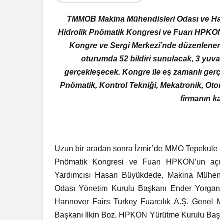
TMMOB Makina Mühendisleri Odası ve Han
Hidrolik Pnömatik Kongresi ve Fuarı HPKON
Kongre ve Sergi Merkezi’nde düzenlenen a
oturumda 52 bildiri sunulacak, 3 yuvar
gerçekleşecek. Kongre ile eş zamanlı ger
Pnömatik, Kontrol Tekniği, Mekatronik, Ot
firmanın ka
Uzun bir aradan sonra İzmir’de MMO Tepekule K
Pnömatik Kongresi ve Fuarı HPKON’un açılı
Yardımcısı Hasan Büyükdede, Makina Mühend
Odası Yönetim Kurulu Başkanı Ender Yorganc
Hannover Fairs Turkey Fuarcılık A.Ş. Genel 
Başkanı İlkin Boz, HPKON Yürütme Kurulu Baş