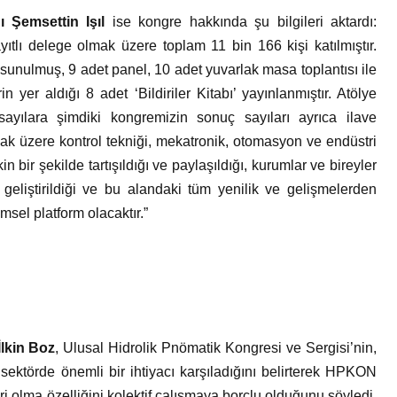
Şemsettin Işıl
ise kongre hakkında şu bilgileri aktardı:
ıtlı delege olmak üzere toplam 11 bin 166 kişi katılmıştır.
sunulmuş, 9 adet panel, 10 adet yuvarlak masa toplantısı ile
n yer aldığı 8 adet ‘Bildiriler Kitabı’ yayınlanmıştır. Atölye
sayılara şimdiki kongremizin sonuç sayıları ayrıca ilave
ak üzere kontrol tekniği, mekatronik, otomasyon ve endüstri
in bir şekilde tartışıldığı ve paylaşıldığı, kurumlar ve bireyler
p geliştirildiği ve bu alandaki tüm yenilik ve gelişmelerden
msel platform olacaktır.”
lkin Boz
,
Ulusal Hidrolik Pnömatik Kongresi ve Sergisi’nin,
ktörde önemli bir ihtiyacı karşıladığını belirterek HPKON
i olma özelliğini kolektif çalışmaya borçlu olduğunu söyledi.