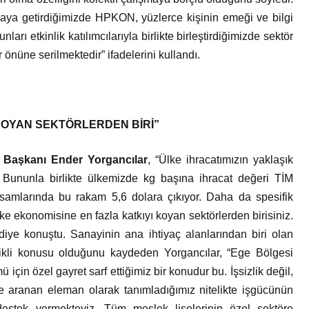
raya getirdiğimizde HPKON, yüzlerce kişinin emeği ve bilgi
nları etkinlik katılımcılarıyla birlikte birleştirdiğimizde sektör
önüne serilmektedir” ifadelerini kullandı.
 KOYAN SEKTÖRLERDEN BİRİ”
 Başkanı Ender Yorgancılar
, “Ülke ihracatımızın yaklaşık
 Bununla birlikte ülkemizde kg başına ihracat değeri TİM
ksamlarında bu rakam 5,6 dolara çıkıyor. Daha da spesifik
ke ekonomisine en fazla katkıyı koyan sektörlerden birisiniz.
diye konuştu. Sanayinin ana ihtiyaç alanlarından biri olan
elikli konusu olduğunu kaydeden Yorgancılar, “Ege Bölgesi
in özel gayret sarf ettiğimiz bir konudur bu. İşsizlik değil,
e aranan eleman olarak tanımladığımız nitelikte işgücünün
destek vermekteyiz. Tüm meslek liselerinin özel sektöre