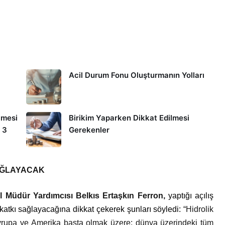
Acil Durum Fonu Oluşturmanın Yolları
lmesi
Birikim Yaparken Dikkat Edilmesi
 3
Gerekenler
AĞLAYACAK
l Müdür Yardımcısı Belkıs Ertaşkın Ferron,
yaptığı açılış
tkı sağlayacağına dikkat çekerek şunları söyledi:
“Hidrolik
vrupa ve Amerika başta olmak üzere; dünya üzerindeki tüm