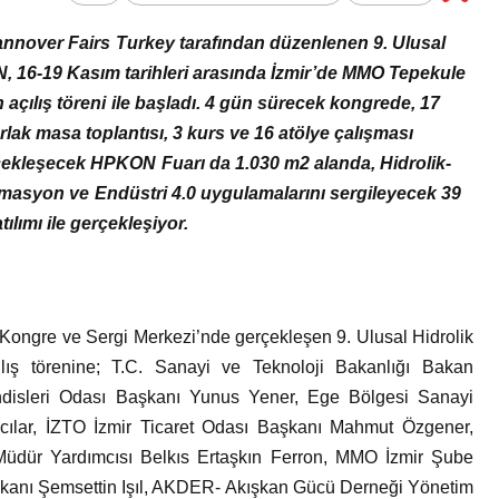
Bir Erkek Bir Kadına Ne
nover Fairs Turkey tarafından düzenlenen 9. Ulusal
Zaman Bağlanır?
, 16-19 Kasım tarihleri arasında İzmir’de MMO Tepekule
çılış töreni ile başladı. 4 gün sürecek kongrede, 17
lak masa toplantısı, 3 kurs ve 16 atölye çalışması
çekleşecek HPKON Fuarı da 1.030 m2 alanda, Hidrolik-
omasyon ve Endüstri 4.0 uygulamalarını sergileyecek 39
tılımı ile gerçekleşiyor.
ongre ve Sergi Merkezi’nde gerçekleşen 9. Ulusal Hidrolik
ş törenine; T.C. Sanayi ve Teknoloji Bakanlığı Bakan
isleri Odası Başkanı Yunus Yener, Ege Bölgesi Sanayi
ılar, İZTO İzmir Ticaret Odası Başkanı Mahmut Özgener,
Müdür Yardımcısı Belkıs Ertaşkın Ferron, MMO İzmir Şube
kanı Şemsettin Işıl, AKDER- Akışkan Gücü Derneği Yönetim