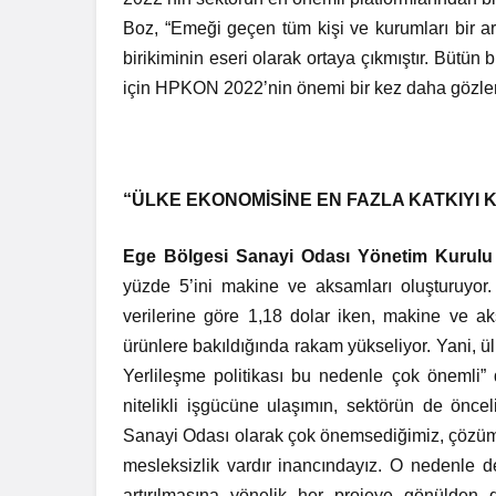
Boz, “Emeği geçen tüm kişi ve kurumları bir a
birikiminin eseri olarak ortaya çıkmıştır. Bütün bu
için HPKON 2022’nin önemi bir kez daha gözler 
“ÜLKE EKONOMİSİNE EN FAZLA KATKIYI
Ege Bölgesi Sanayi Odası Yönetim Kurulu
yüzde 5’ini makine ve aksamları oluşturuyor.
verilerine göre 1,18 dolar iken, makine ve a
ürünlere bakıldığında rakam yükseliyor. Yani, ül
Yerlileşme politikası bu nedenle çok önemli” 
nitelikli işgücüne ulaşımın, sektörün de önc
Sanayi Odası olarak çok önemsediğimiz, çözümü iç
mesleksizlik vardır inancındayız. O nedenle d
artırılmasına yönelik her projeye gönülden 