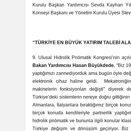
Kurulu Başkan Yardımcısı Sevda Kayhan Yılm
Konseyi Başkanı ve Yönetim Kurulu Üyesi Steven
“TÜRKİYE EN BÜYÜK YATIRIM TALEBİ AL
9. Ulusal Hidrolik Pnömatik Kongresi’nin
açı
Bakan Yardımcısı Hasan Büyükdede
, “Biz 1
yaptığımızı zannediyorduk ama bugün öyle değil.
elektronik cihaz haline geldi. Mekatroniğin
makinelerin fonksiyonları değişti” diyerek
Türkiye’deki sistemlerin nereye doğru gittiğini
Almanlara, İtalyanlara bıraktığımız birçok ko
birçok konuda kendileriyle partnerlik yaptığı
hidrolik pnömatik ve bununla ilgili konular klasik
Türkiye değişim ve dönüşüm geçiriyor. Biz a