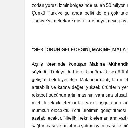
zorlanıyoruz. İzmir bölgesinde şu an 50 milyon m
Çünkü Türkiye şu anda belki de en çok tale
Türkiye’yi metrekare metrekare büyütmeye gayr
“SEKTÖRÜN GELECEĞİNİ, MAKİNE İMALA
Açılış töreninde konuşan
Makina Mühendi
söyledi:
“Türkiye’de hidrolik pnömatik sektörünü
gelişimi belirleyecektir. Makine imalatçıları nit
artırabilir ve katma değeri yüksek ürünlerin yerl
rekabet gücünün artırılmasının yanı sıra ulusal
nitelikli teknik elemanlar, vasıflı işgücünün 
mümkün olacaktır. Yerli üretimin geliştirilmesi
azalabilecektir. Nitelikli teknik elemanların va
sağlanması ve bu alana yatırım yapılması ile m