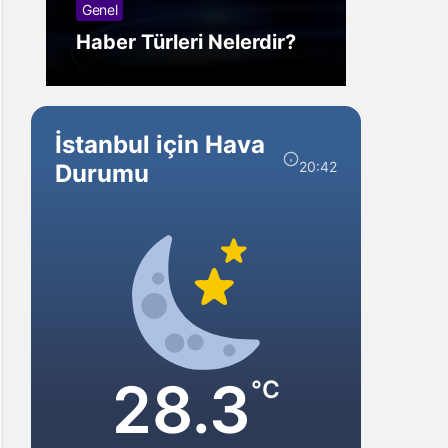
Genel
Görm
Haber Türleri Nelerdir?
Gelir?
İstanbul için Hava
20:42
Durumu
28.3
°C