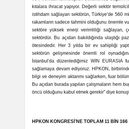
kıtalara ihracat yapıyor. Değerli sektör temsilc
istihdam sağlayan sektörün, Türkiye’de 560 m
rakamların sadece tahmini olduğunu önemle vur
sektöre yüksek enerji verimliliği sağlayan, 
sektördür. Bu açıdan bakıldığında ulaştığı pa
ötesindedir. Her 3 yılda bir ev sahipliği y
sektörün gelişmesinde önemli rol oynadığın
İstanbul'da düzenlediğimiz WIN EURASIA fua
sağlamaya devam ediyoruz. HPKON, birbirinden 
bilgi ve deneyim aktarımı sağlarken, fuar bölü
Bu açıdan burada yapılan çalışmaların hem b
öncü olduğunu kabul etmek gerekir” diye konuş
HPKON KONGRESİ’NE TOPLAM 11 BİN 166 K