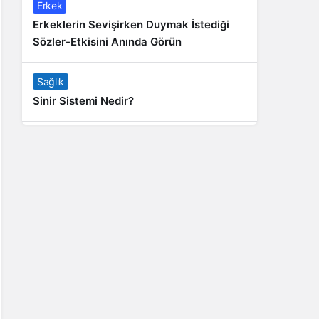
Erkek
Erkeklerin Sevişirken Duymak İstediği
Sözler-Etkisini Anında Görün
Sağlık
Sinir Sistemi Nedir?
Genel
Banyo Yapmak İstememek Neyin
Belirtisi?
Liste İçerikler
İnstagram Takipçi Satın Almak 15 TL
Genel
Rihanna: Barbados Adası’ndan Dünya’ya
Yolculuk