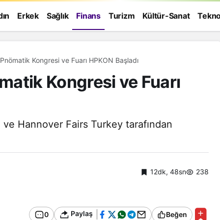
dın
Erkek
Sağlık
Finans
Turizm
Kültür-Sanat
Tekno
ik Pnömatik Kongresi ve Fuarı HPKON Başladı
ömatik Kongresi ve Fuarı
ve Hannover Fairs Turkey tarafından
12dk, 48sn
238
Genel
Paylaş
0
Beğen