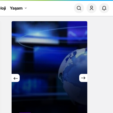
loji
Yaşam
Yaşam
Rüya