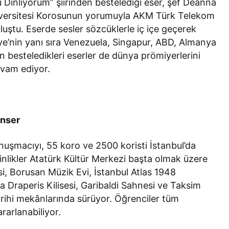
’u Dinliyorum” şiirinden bestelediği eser, şef Deanna
iversitesi Korosunun yorumuyla AKM Türk Telekom
luştu. Eserde sesler sözcüklerle iç içe geçerek
iye’nin yanı sıra Venezuela, Singapur, ABD, Almanya
 besteledikleri eserler de dünya prömiyerlerini
evam ediyor.
onser
onuşmacıyı, 55 koro ve 2500 koristi İstanbul’da
ikler Atatürk Kültür Merkezi başta olmak üzere
 Borusan Müzik Evi, İstanbul Atlas 1948
a Draperis Kilisesi, Garibaldi Sahnesi ve Taksim
arihi mekânlarında sürüyor. Öğrenciler tüm
arlanabiliyor.