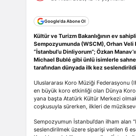
Google'da Abone Ol
Kültür ve Turizm Bakanlığının ev sahi
Sempozyumunda (WSCM), Orhan Veli Kanı
“İstanbul’u Dinliyorum”; Özkan Manav’ı
Michael Bublé gibi ünlü isimlerle sahn
tarafından dünyada ilk kez seslendirild
Uluslararası Koro Müziği Federasyonu (
en büyük koro etkinliği olan Dünya Ko
yana başta Atatürk Kültür Merkezi olma
coşkusuyla sürerken, ilkleri de müzikse
Sempozyumun İstanbul’dan ilham alan “D
seslendirilmek üzere siparişi verilen 6 