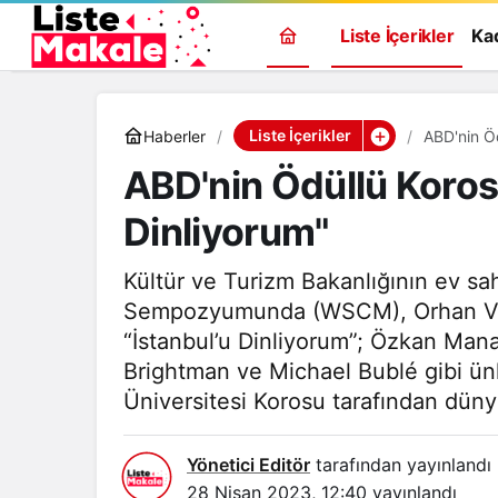
Liste İçerikler
Ka
Liste İçerikler
Haberler
ABD'nin Ödüllü Koros
Dinliyorum"
Kültür ve Turizm Bakanlığının ev s
Sempozyumunda (WSCM), Orhan Veli K
“İstanbul’u Dinliyorum”; Özkan Mana
Brightman ve Michael Bublé gibi ünl
Üniversitesi Korosu tarafından dünya
Yönetici Editör
tarafından yayınlandı
28 Nisan 2023, 12:40
yayınlandı