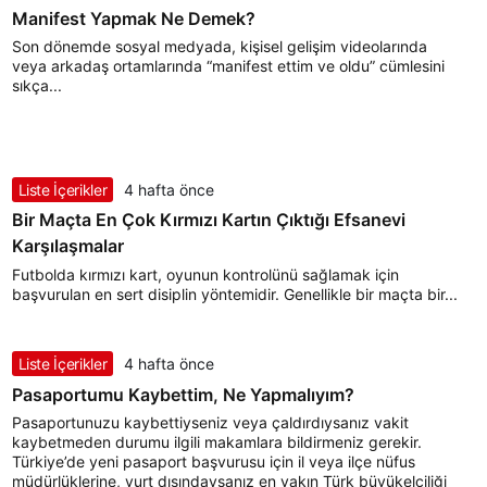
Manifest Yapmak Ne Demek?
Son dönemde sosyal medyada, kişisel gelişim videolarında
veya arkadaş ortamlarında “manifest ettim ve oldu” cümlesini
sıkça...
Liste İçerikler
4 hafta önce
Bir Maçta En Çok Kırmızı Kartın Çıktığı Efsanevi
Karşılaşmalar
Futbolda kırmızı kart, oyunun kontrolünü sağlamak için
başvurulan en sert disiplin yöntemidir. Genellikle bir maçta bir...
Liste İçerikler
4 hafta önce
Pasaportumu Kaybettim, Ne Yapmalıyım?
Pasaportunuzu kaybettiyseniz veya çaldırdıysanız vakit
kaybetmeden durumu ilgili makamlara bildirmeniz gerekir.
Türkiye’de yeni pasaport başvurusu için il veya ilçe nüfus
müdürlüklerine, yurt dışındaysanız en yakın Türk büyükelçiliği