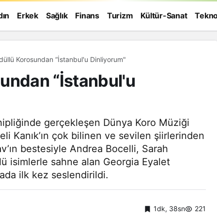
dın
Erkek
Sağlık
Finans
Turizm
Kültür-Sanat
Tekno
ABD'nin Ödüllü Korosundan “İstanbul'u Dinliyorum"
undan “İstanbul'u
ahipliğinde gerçekleşen Dünya Koro Müziği
anık’ın çok bilinen ve sevilen şiirlerinden
v’ın bestesiyle Andrea Bocelli, Sarah
ü isimlerle sahne alan Georgia Eyalet
da ilk kez seslendirildi.
Genel
1dk, 38sn
221