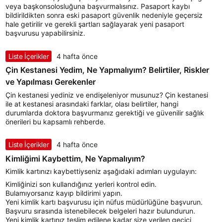
veya başkonsolosluğuna başvurmalısınız. Pasaport kaybı
bildirildikten sonra eski pasaport güvenlik nedeniyle geçersiz
hale getirilir ve gerekli şartları sağlayarak yeni pasaport
başvurusu yapabilirsiniz.
Liste İçerikler
4 hafta önce
Çin Kestanesi Yedim, Ne Yapmalıyım? Belirtiler, Riskler
ve Yapılması Gerekenler
Çin kestanesi yediniz ve endişeleniyor musunuz? Çin kestanesi
ile at kestanesi arasındaki farklar, olası belirtiler, hangi
durumlarda doktora başvurmanız gerektiği ve güvenilir sağlık
önerileri bu kapsamlı rehberde.
Liste İçerikler
4 hafta önce
Kimliğimi Kaybettim, Ne Yapmalıyım?
Kimlik kartınızı kaybettiyseniz aşağıdaki adımları uygulayın:
Kimliğinizi son kullandığınız yerleri kontrol edin.
Bulamıyorsanız kayıp bildirimi yapın.
Yeni kimlik kartı başvurusu için nüfus müdürlüğüne başvurun.
Başvuru sırasında istenebilecek belgeleri hazır bulundurun.
Yeni kimlik kartınız teslim edilene kadar size verilen geçici