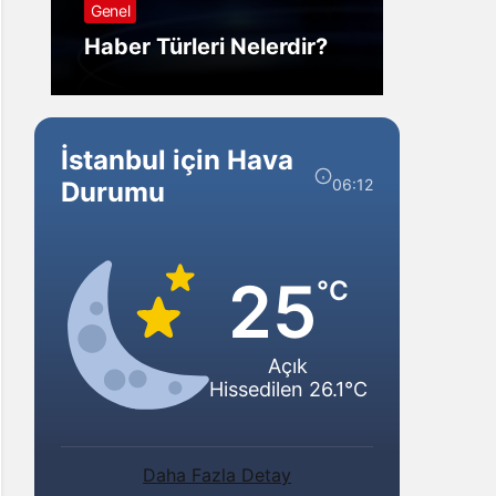
Genel
Görm
Haber Türleri Nelerdir?
Gelir?
İstanbul için Hava
06:12
Durumu
25
°C
Açık
Hissedilen 26.1°C
Daha Fazla Detay