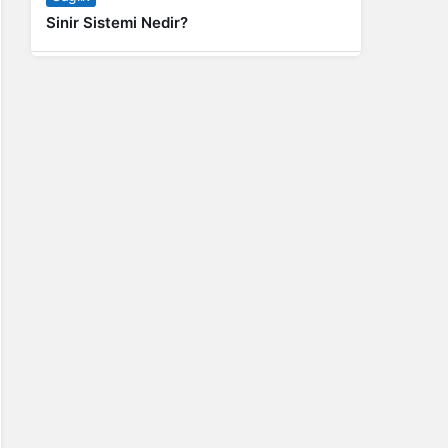
Sinir Sistemi Nedir?
Genel
Banyo Yapmak İstememek Neyin
Belirtisi?
Liste İçerikler
İnstagram Takipçi Satın Almak 15 TL
Genel
Rihanna: Barbados Adası’ndan Dünya’ya
Yolculuk
Finans
Kredi Borcu Ödenmezse Kefile Ne Olur?