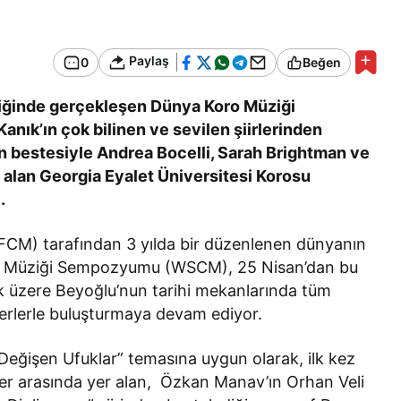
Bir Erkek Bir Kadına Ne
Zaman Bağlanır?
Paylaş
0
Beğen
pliğinde gerçekleşen Dünya Koro Müziği
k’ın çok bilinen ve sevilen şiirlerinden
n bestesiyle Andrea Bocelli, Sarah Brightman ve
e alan Georgia Eyalet Üniversitesi Korosu
i.
IFCM) tarafından 3 yılda bir düzenlenen dünyanın
ro Müziği Sempozyumu (WSCM), 25 Nisan’dan bu
k üzere Beyoğlu’nun tarihi mekanlarında tüm
verlerle buluşturmaya devam ediyor.
eğişen Ufuklar” temasına uygun olarak, ilk kez
eser arasında yer alan, Özkan Manav’ın Orhan Veli