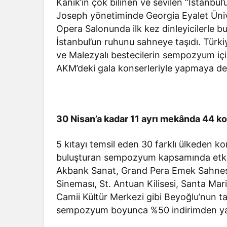
Kanık’ın çok bilinen ve sevilen “İstanbul
Joseph yönetiminde Georgia Eyalet Ün
Opera Salonunda ilk kez dinleyicilerle bu
İstanbul’un ruhunu sahneye taşıdı. Türk
ve Malezyalı bestecilerin sempozyum için
AKM’deki gala konserleriyle yapmaya d
30 Nisan’a kadar 11 ayrı mekânda 44 k
5 kıtayı temsil eden 30 farklı ülkeden k
buluşturan sempozyum kapsamında etkinl
Akbank Sanat, Grand Pera Emek Sahnesi,
Sineması, St. Antuan Kilisesi, Santa Mari
Camii Kültür Merkezi gibi Beyoğlu’nun t
sempozyum boyunca %50 indirimden yar