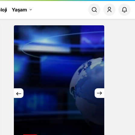
loji
Yaşam
Yaşam
Rüya