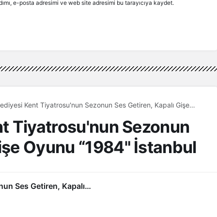
ımı, e-posta adresimi ve web site adresimi bu tarayıcıya kaydet.
lediyesi Kent Tiyatrosu'nun Sezonun Ses Getiren, Kapalı Gişe
4" İstanbul Turnelerine Başladı!
ent Tiyatrosu'nun Sezonun
Gişe Oyunu “1984" İstanbul
 İBBŞT Üsküdar Musahipzade Celãl Sahnesi’nde
ul’da, 3 Mayıs Çarşamba günü BBT Yunus
!
s Pazar günü Kadıköy Belediyesi Cadde