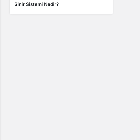
Sinir Sistemi Nedir?
Genel
Banyo Yapmak İstememek Neyin
Belirtisi?
Liste İçerikler
İnstagram Takipçi Satın Almak 15 TL
Genel
Rihanna: Barbados Adası’ndan Dünya’ya
Yolculuk
Finans
Kredi Borcu Ödenmezse Kefile Ne Olur?