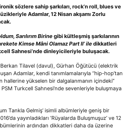
Bir Erkek Bir Kadına Ne
onik sözlere sahip şarkıları, rock’n roll, blues ve
Zaman Bağlanır?
zikleriyle Adamlar, 12 Nisan akşamı Zorlu
acak.
ldum, Sarılırım Birine
gibi kültleşmiş şarkılarının
rekete Kimse Mâni Olamaz
Part II’ ile
dikkatleri
ell Sahnesi’nde dinleyicileriyle buluşacak.
 Berkan Tilavel (davul), Gürhan Öğütücü (elektrik
oluşan Adamlar, kendi tanımlamalarıyla ‘’hip-hop’tan
hallerine yükselen bir dalgalanmanın içindeki’’
u PSM Turkcell Sahnesi’nde sevenleriyle buluşmaya
tum Tankla Gelmiş’ isimli albümleriyle geniş bir
2016’da yayınladıkları ‘Rüyalarda Buluşmuşuz’ ve 12
albümlerinin ardından dikkatleri daha da üzerine