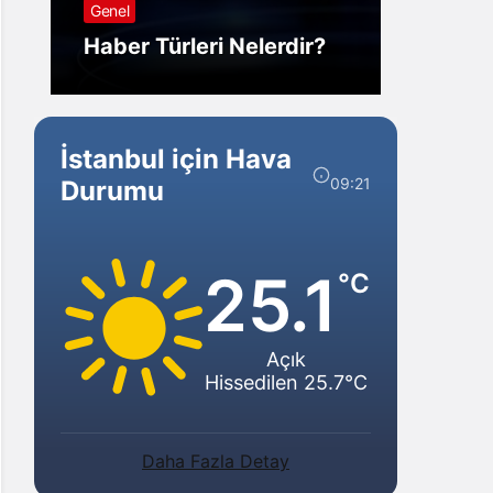
Genel
Görm
Haber Türleri Nelerdir?
Gelir?
İstanbul için Hava
09:21
Durumu
25.1
°C
Açık
Hissedilen 25.7°C
Daha Fazla Detay