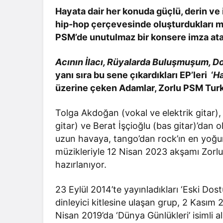
Hayata dair her konuda güçlü, derin ve ir
hip-hop çerçevesinde oluşturdukları mü
PSM’de unutulmaz bir konsere imza at
Acının İlacı, Rüyalarda Buluşmuşum, Do
yanı sıra bu sene çıkardıkları EP’leri ‘
Ha
üzerine çeken Adamlar, Zorlu PSM Turkc
Tolga Akdoğan (vokal ve elektrik gitar),
gitar) ve Berat İşçioğlu (bas gitar)’dan 
uzun havaya, tango’dan rock’ın en yoğun 
müzikleriyle 12 Nisan 2023 akşamı Zorl
hazırlanıyor.
23 Eylül 2014’te yayınladıkları ‘Eski Dos
dinleyici kitlesine ulaşan grup, 2 Kasım 
Nisan 2019’da ‘Dünya Günlükleri’ isimli 