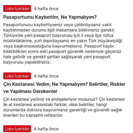
Liste İçerikler
4 hafta önce
Pasaportumu Kaybettim, Ne Yapmalıyım?
Pasaportunuzu kaybettiyseniz veya çaldırdıysanız vakit
kaybetmeden durumu ilgili makamlara bildirmeniz gerekir.
Türkiye’de yeni pasaport başvurusu için il veya ilçe nüfus
müdürlüklerine, yurt dışındaysanız en yakın Türk büyükelçiliği
veya başkonsolosluğuna başvurmalısınız. Pasaport kaybı
bildirildikten sonra eski pasaport güvenlik nedeniyle geçersiz
hale getirilir ve gerekli şartları sağlayarak yeni pasaport
başvurusu yapabilirsiniz.
Liste İçerikler
4 hafta önce
Çin Kestanesi Yedim, Ne Yapmalıyım? Belirtiler, Riskler
ve Yapılması Gerekenler
Çin kestanesi yediniz ve endişeleniyor musunuz? Çin kestanesi
ile at kestanesi arasındaki farklar, olası belirtiler, hangi
durumlarda doktora başvurmanız gerektiği ve güvenilir sağlık
önerileri bu kapsamlı rehberde.
Liste İçerikler
4 hafta önce