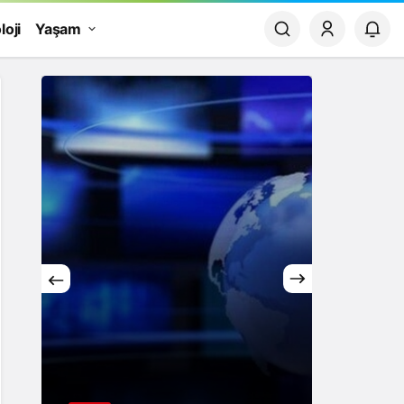
loji
Yaşam
Yaşam
Rüya