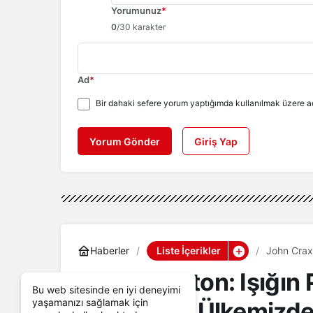
Yorumunuz
*
0
/30 karakter
Ad
*
Bir dahaki sefere yorum yaptığımda kullanılmak üzere ad
Yorum Gönder
Giriş Yap
Liste İçerikler
Haberler
John Craxt
Sergisine 
John Craxton: Işığın
Bu web sitesinde en iyi deneyimi
yaşamanızı sağlamak için
Craxton'ın Ülkemizdek