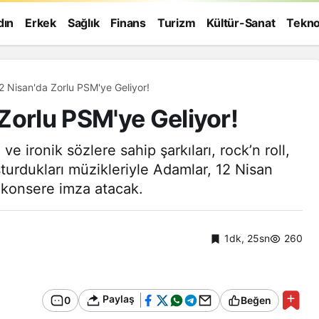
dın
Erkek
Sağlık
Finans
Turizm
Kültür-Sanat
Tekno
2 Nisan'da Zorlu PSM'ye Geliyor!
Zorlu PSM'ye Geliyor!
e ironik sözlere sahip şarkıları, rock’n roll,
urdukları müzikleriyle Adamlar, 12 Nisan
 konsere imza atacak.
1dk, 25sn
260
Paylaş
0
Beğen
Genel