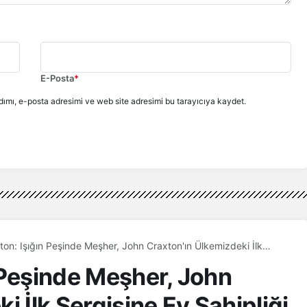
E-Posta
*
ımı, e-posta adresimi ve web site adresimi bu tarayıcıya kaydet.
on: Işığın Peşinde Meşher, John Craxton'ın Ülkemizdeki İlk
Ev Sahipliği Yapıyor
 Peşinde Meşher, John
i İlk Sergisine Ev Sahipliği