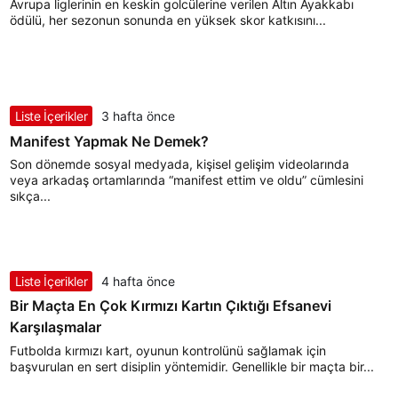
Avrupa liglerinin en keskin golcülerine verilen Altın Ayakkabı
ödülü, her sezonun sonunda en yüksek skor katkısını...
Liste İçerikler
3 hafta önce
Manifest Yapmak Ne Demek?
Son dönemde sosyal medyada, kişisel gelişim videolarında
veya arkadaş ortamlarında “manifest ettim ve oldu” cümlesini
sıkça...
Liste İçerikler
4 hafta önce
Bir Maçta En Çok Kırmızı Kartın Çıktığı Efsanevi
Karşılaşmalar
Futbolda kırmızı kart, oyunun kontrolünü sağlamak için
başvurulan en sert disiplin yöntemidir. Genellikle bir maçta bir...