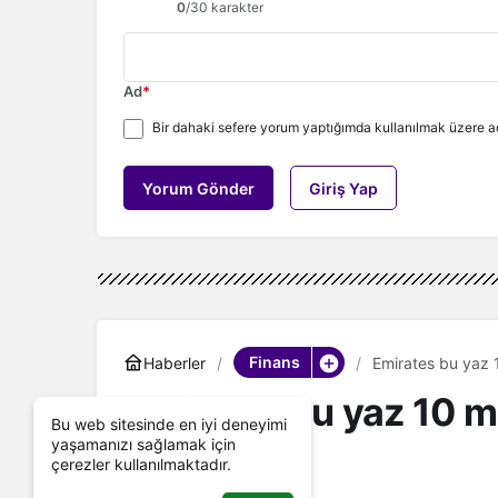
0
/30 karakter
Ad
*
Bir dahaki sefere yorum yaptığımda kullanılmak üzere ad
Yorum Gönder
Giriş Yap
Finans
Haberler
Emirates bu yaz 
Emirates bu yaz 10 m
Bu web sitesinde en iyi deneyimi
yaşamanızı sağlamak için
taşıdı
çerezler kullanılmaktadır.