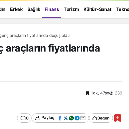
dın
Erkek
Sağlık
Finans
Turizm
Kültür-Sanat
Tekno
enç araçların fiyatlarında düşüş oldu
araçların fiyatlarında
1dk, 47sn
239
Paylaş
0
Beğen
Genel