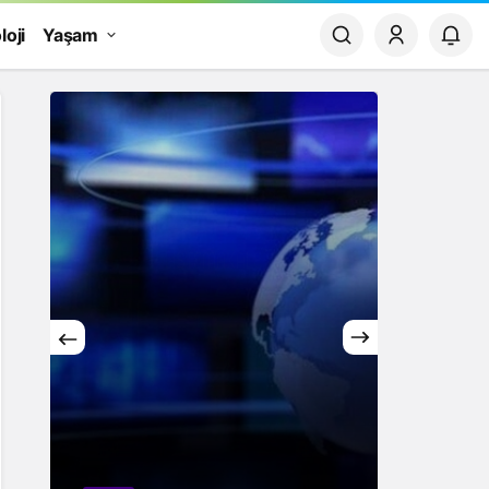
loji
Yaşam
Yaşam
Rüya