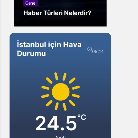
Genel
Görm
Haber Türleri Nelerdir?
Gelir?
İstanbul için Hava
09:14
Durumu
24.5
°C