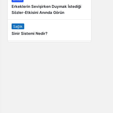
Erkeklerin Sevişirken Duymak İstediği
Sözler-Etkisini Anında Görün
Sağlık
Sinir Sistemi Nedir?
Genel
Banyo Yapmak İstememek Neyin
Belirtisi?
Liste İçerikler
İnstagram Takipçi Satın Almak 15 TL
Genel
Rihanna: Barbados Adası’ndan Dünya’ya
Yolculuk