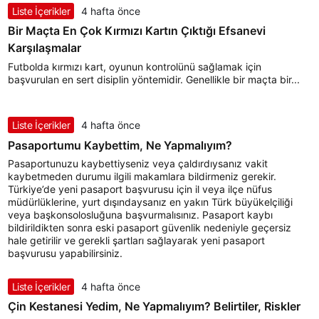
Liste İçerikler
4 hafta önce
Bir Maçta En Çok Kırmızı Kartın Çıktığı Efsanevi
Karşılaşmalar
Futbolda kırmızı kart, oyunun kontrolünü sağlamak için
başvurulan en sert disiplin yöntemidir. Genellikle bir maçta bir...
Liste İçerikler
4 hafta önce
Pasaportumu Kaybettim, Ne Yapmalıyım?
Pasaportunuzu kaybettiyseniz veya çaldırdıysanız vakit
kaybetmeden durumu ilgili makamlara bildirmeniz gerekir.
Türkiye’de yeni pasaport başvurusu için il veya ilçe nüfus
müdürlüklerine, yurt dışındaysanız en yakın Türk büyükelçiliği
veya başkonsolosluğuna başvurmalısınız. Pasaport kaybı
bildirildikten sonra eski pasaport güvenlik nedeniyle geçersiz
hale getirilir ve gerekli şartları sağlayarak yeni pasaport
başvurusu yapabilirsiniz.
Liste İçerikler
4 hafta önce
Çin Kestanesi Yedim, Ne Yapmalıyım? Belirtiler, Riskler