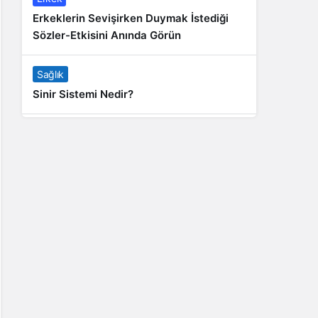
Erkeklerin Sevişirken Duymak İstediği
Sözler-Etkisini Anında Görün
Sağlık
Sinir Sistemi Nedir?
Genel
Banyo Yapmak İstememek Neyin
Belirtisi?
Liste İçerikler
İnstagram Takipçi Satın Almak 15 TL
Genel
Rihanna: Barbados Adası’ndan Dünya’ya
Yolculuk