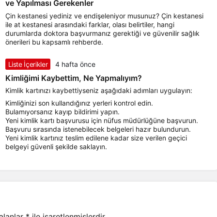
ve Yapılması Gerekenler
Çin kestanesi yediniz ve endişeleniyor musunuz? Çin kestanesi
ile at kestanesi arasındaki farklar, olası belirtiler, hangi
durumlarda doktora başvurmanız gerektiği ve güvenilir sağlık
önerileri bu kapsamlı rehberde.
Liste İçerikler
4 hafta önce
Kimliğimi Kaybettim, Ne Yapmalıyım?
Kimlik kartınızı kaybettiyseniz aşağıdaki adımları uygulayın:
Kimliğinizi son kullandığınız yerleri kontrol edin.
Bulamıyorsanız kayıp bildirimi yapın.
Yeni kimlik kartı başvurusu için nüfus müdürlüğüne başvurun.
Başvuru sırasında istenebilecek belgeleri hazır bulundurun.
Yeni kimlik kartınız teslim edilene kadar size verilen geçici
belgeyi güvenli şekilde saklayın.
 alanlar
*
ile işaretlenmişlerdir