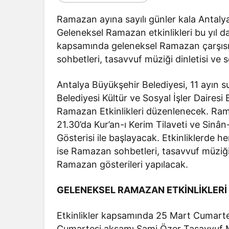
Bir Erkek 
Ramazan ayına sayılı günler kala Antalya
Zaman Bağ
Geleneksel Ramazan etkinlikleri bu yıl d
kapsamında geleneksel Ramazan çarşısı
sohbetleri, tasavvuf müziği dinletisi ve 
Antalya Büyükşehir Belediyesi, 11 ayın s
Belediyesi Kültür ve Sosyal İşler Dairesi 
Ramazan Etkinlikleri düzenlenecek. Ram
21.30’da Kur’an-ı Kerim Tilaveti ve Sin
Gösterisi ile başlayacak. Etkinliklerde
ise Ramazan sohbetleri, tasavvuf müziği
Ramazan gösterileri yapılacak.
GELENEKSEL RAMAZAN ETKİNLİKLER
Etkinlikler kapsamında 25 Mart Cumartes
Cumartesi akşamı Sami Özer Tasavvuf M