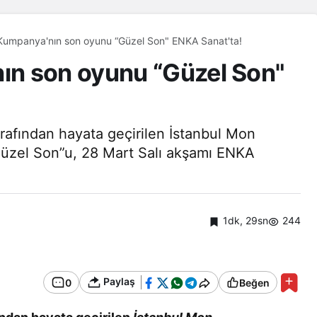
Semaver Kumpanya'nın son oyunu “Güzel Son" ENKA Sanat'ta!
n son oyunu “Güzel Son"
fından hayata geçirilen İstanbul Mon
“Güzel Son”u, 28 Mart Salı akşamı ENKA
1dk, 29sn
244
Paylaş
0
Beğen