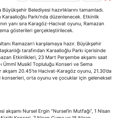
Genel
Bir Kadına Ne
 Büyükşehir Belediyesi hazırlıklarını tamamladı.
lanır?
Haber Türleri Nelerdir?
a Karaalioğlu Parkı’nda düzenlenecek. Etkinlik
nın yanı sıra Karagöz-Hacivat oyunu, Ramazan
sema gösterileri gerçekleştirilecek.
ultanı Ramazan’ı karşılamaya hazır. Büyükşehir
Başkanlığı tarafından Karaalioğlu Parkı içerisinde
azan Etkinlikleri, 23 Mart Perşembe akşamı saat
ân-ı Ümmî Musikî Topluluğu Konseri ve Sema
 her akşam 20.45’te Hacivat-Karagöz oyunu, 21.30’da
 konserleri, orta oyunu ve çocuklar için geleneksel
İ
i akşamı Nursel Ergin ”Nursel’in Mutfağı”, 1 Nisan
üziği Konseri, 7 Nisan Cuma ve 15 Nisan