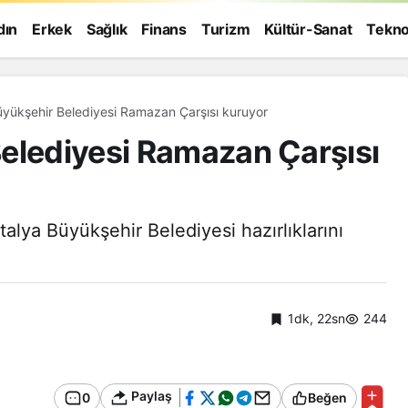
dın
Erkek
Sağlık
Finans
Turizm
Kültür-Sanat
Tekno
Antalya Büyükşehir Belediyesi Ramazan Çarşısı kuruyor
elediyesi Ramazan Çarşısı
alya Büyükşehir Belediyesi hazırlıklarını
1dk, 22sn
244
Paylaş
0
Beğen