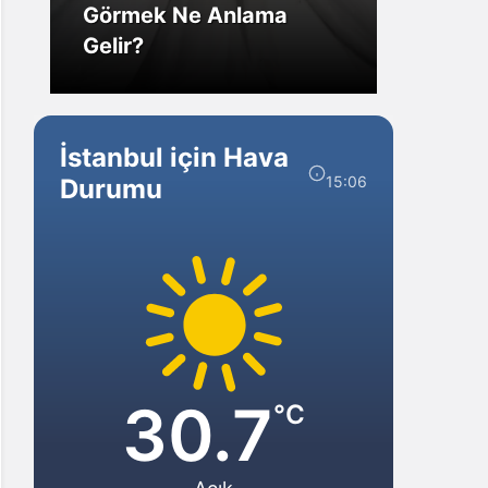
Görmek Ne Anlama
Forex
Gelir?
Yarar
İstanbul için Hava
15:06
Durumu
30.7
°C