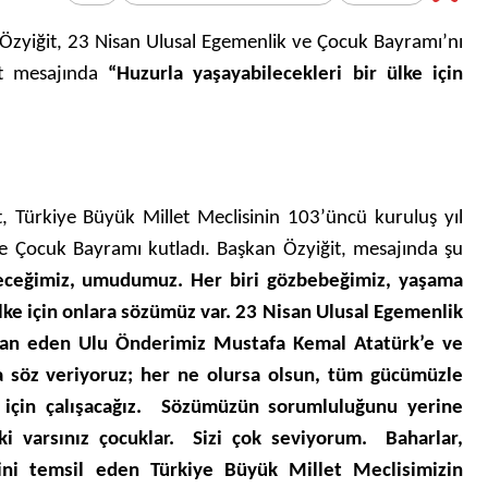
Bir Erkek Bir Kadına Ne
 Özyiğit, 23 Nisan Ulusal Egemenlik ve Çocuk Bayramı’nı
Zaman Bağlanır?
ğit mesajında
“Huzurla yaşayabilecekleri bir ülke için
t, Türkiye Büyük Millet Meclisinin 103’üncü kuruluş yıl
 Çocuk Bayramı kutladı. Başkan Özyiğit, mesajında şu
leceğimiz, umudumuz. Her biri gözbebeğimiz, yaşama
ülke için onlara sözümüz var. 23 Nisan Ulusal Egemenlik
ğan eden Ulu Önderimiz Mustafa Kemal Atatürk’e ve
za söz veriyoruz; her ne olursa olsun, tüm gücümüzle
 için çalışacağız. Sözümüzün sorumluluğunu yerine
ki varsınız çocuklar. Sizi çok seviyorum. Baharlar,
esini temsil eden Türkiye Büyük Millet Meclisimizin