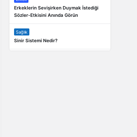
Erkeklerin Sevişirken Duymak İstediği
Sözler-Etkisini Anında Görün
Sağlık
Sinir Sistemi Nedir?
Genel
Banyo Yapmak İstememek Neyin
Belirtisi?
Liste İçerikler
İnstagram Takipçi Satın Almak 15 TL
Genel
Rihanna: Barbados Adası’ndan Dünya’ya
Yolculuk