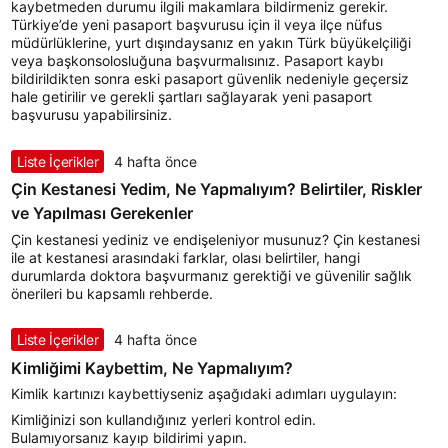
kaybetmeden durumu ilgili makamlara bildirmeniz gerekir.
Türkiye’de yeni pasaport başvurusu için il veya ilçe nüfus
müdürlüklerine, yurt dışındaysanız en yakın Türk büyükelçiliği
veya başkonsolosluğuna başvurmalısınız. Pasaport kaybı
bildirildikten sonra eski pasaport güvenlik nedeniyle geçersiz
hale getirilir ve gerekli şartları sağlayarak yeni pasaport
başvurusu yapabilirsiniz.
Liste İçerikler
4 hafta önce
Çin Kestanesi Yedim, Ne Yapmalıyım? Belirtiler, Riskler
ve Yapılması Gerekenler
Çin kestanesi yediniz ve endişeleniyor musunuz? Çin kestanesi
ile at kestanesi arasındaki farklar, olası belirtiler, hangi
durumlarda doktora başvurmanız gerektiği ve güvenilir sağlık
önerileri bu kapsamlı rehberde.
Liste İçerikler
4 hafta önce
Kimliğimi Kaybettim, Ne Yapmalıyım?
Kimlik kartınızı kaybettiyseniz aşağıdaki adımları uygulayın:
Kimliğinizi son kullandığınız yerleri kontrol edin.
Bulamıyorsanız kayıp bildirimi yapın.