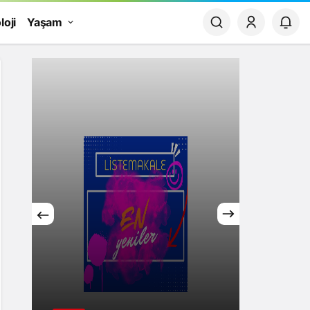
loji
Yaşam
Yaşam
Rüya