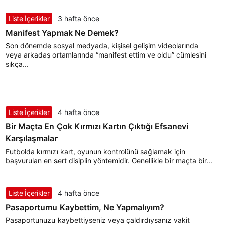
Liste İçerikler
3 hafta önce
Manifest Yapmak Ne Demek?
Son dönemde sosyal medyada, kişisel gelişim videolarında
veya arkadaş ortamlarında “manifest ettim ve oldu” cümlesini
sıkça...
Liste İçerikler
4 hafta önce
Bir Maçta En Çok Kırmızı Kartın Çıktığı Efsanevi
Karşılaşmalar
Futbolda kırmızı kart, oyunun kontrolünü sağlamak için
başvurulan en sert disiplin yöntemidir. Genellikle bir maçta bir...
Liste İçerikler
4 hafta önce
Pasaportumu Kaybettim, Ne Yapmalıyım?
Pasaportunuzu kaybettiyseniz veya çaldırdıysanız vakit