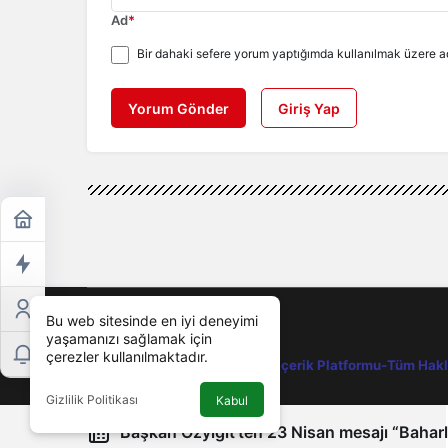
Ad
*
Bir dahaki sefere yorum yaptığımda kullanılmak üzere ad
Yorum Gönder
Giriş Yap
Bu web sitesinde en iyi deneyimi
yaşamanızı sağlamak için
çerezler kullanılmaktadır.
©
Liste Makale-En İyi Sosyal İçerik Platformu-Tüm Hakla
Gizlilik Politikası
Kabul
Başkan Özyiğit'ten 23 Nisan mesajı “Baharla