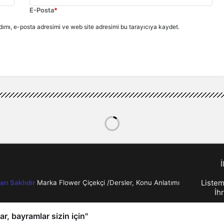
E-Posta
*
ımı, e-posta adresimi ve web site adresimi bu tarayıcıya kaydet.
İ
Listem
rı Saklıdır
Marka Flower Çiçekçi
/
Dersler, Konu Anlatımı
İh
r, bayramlar sizin için"