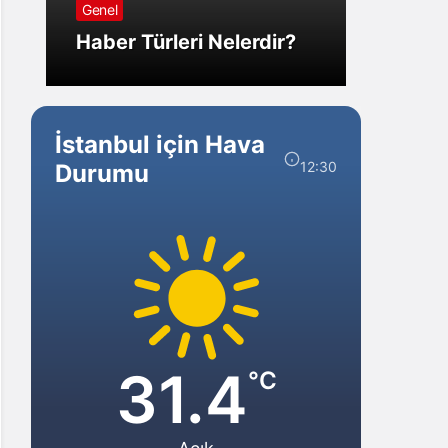
Genel
Görm
Haber Türleri Nelerdir?
Gelir?
İstanbul için Hava
12:30
Durumu
31.4
°C