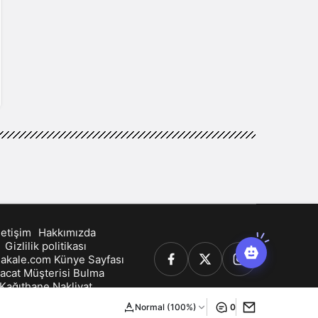
letişim
Hakkımızda
Gizlilik politikası
akale.com Künye Sayfası
racat Müşterisi Bulma
Kağıthane Nakliyat
Normal (100%)
0