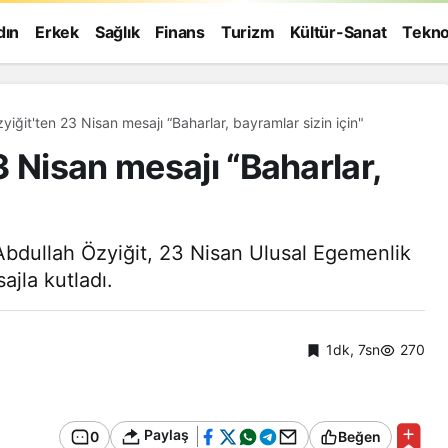
dın
Erkek
Sağlık
Finans
Turizm
Kültür-Sanat
Tekno
iğit'ten 23 Nisan mesajı “Baharlar, bayramlar sizin için"
 Nisan mesajı “Baharlar,
Abdullah Özyiğit, 23 Nisan Ulusal Egemenlik
ajla kutladı.
1dk, 7sn
270
Genel
Paylaş
0
Beğen