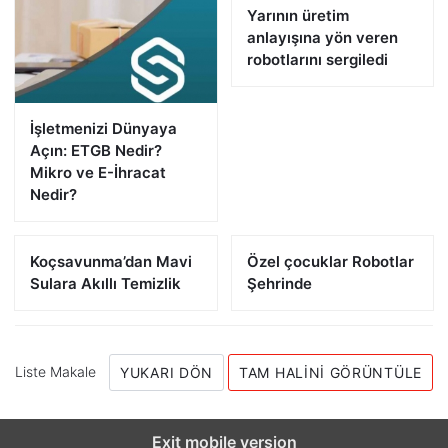
Yarının üretim
anlayışına yön veren
robotlarını sergiledi
İşletmenizi Dünyaya
Açın: ETGB Nedir?
Mikro ve E-İhracat
Nedir?
Koçsavunma’dan Mavi
Özel çocuklar Robotlar
Sulara Akıllı Temizlik
Şehrinde
Liste Makale
YUKARI DÖN
TAM HALINI GÖRÜNTÜLE
Exit mobile version