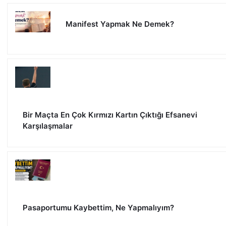
Manifest Yapmak Ne Demek?
Bir Maçta En Çok Kırmızı Kartın Çıktığı Efsanevi
Karşılaşmalar
Pasaportumu Kaybettim, Ne Yapmalıyım?