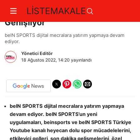
LİSTEMAKALE
beIN SPORTS’un Dijital Evreni
Genişliyor
beIN SPORTS dijital mecralara yatırım yapmaya devam
ediyor.
Yönetici Editör
18 Ağustos 2022, 14:20
yayınlandı
beIN SPORTS
dijital mecralara yatırım yapmaya
devam ediyor. beIN SPORTS’un yeni
uygulamaları, beinsports ve beIN SPORTS Türkiye
Youtube kanalı heyecan dolu spor mücadelelerini,
etkileyici golleri, son dakika gelişmelerini, özel