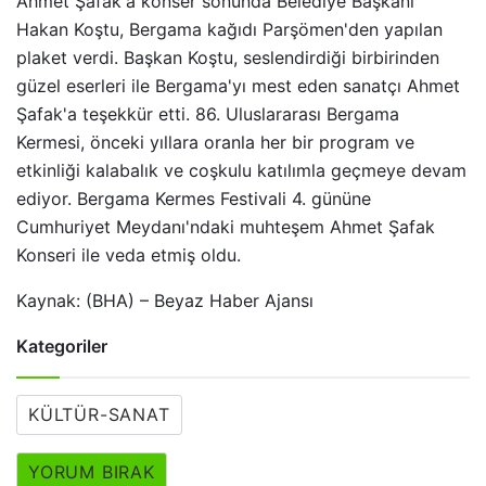
Ahmet Şafak'a konser sonunda Belediye Başkanı
Hakan Koştu, Bergama kağıdı Parşömen'den yapılan
plaket verdi. Başkan Koştu, seslendirdiği birbirinden
güzel eserleri ile Bergama'yı mest eden sanatçı Ahmet
Şafak'a teşekkür etti. 86. Uluslararası Bergama
Kermesi, önceki yıllara oranla her bir program ve
etkinliği kalabalık ve coşkulu katılımla geçmeye devam
ediyor. Bergama Kermes Festivali 4. gününe
Cumhuriyet Meydanı'ndaki muhteşem Ahmet Şafak
Konseri ile veda etmiş oldu.
Kaynak: (BHA) – Beyaz Haber Ajansı
Kategoriler
KÜLTÜR-SANAT
YORUM BIRAK