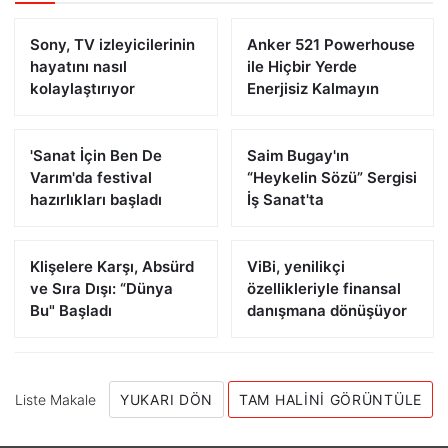
Sony, TV izleyicilerinin
Anker 521 Powerhouse
hayatını nasıl
ile Hiçbir Yerde
kolaylaştırıyor
Enerjisiz Kalmayın
'Sanat İçin Ben De
Saim Bugay'ın
Varım'da festival
“Heykelin Sözü” Sergisi
hazırlıkları başladı
İş Sanat'ta
Klişelere Karşı, Absürd
ViBi, yenilikçi
ve Sıra Dışı: “Dünya
özellikleriyle finansal
Bu" Başladı
danışmana dönüşüyor
Liste Makale
YUKARI DÖN
TAM HALINI GÖRÜNTÜLE