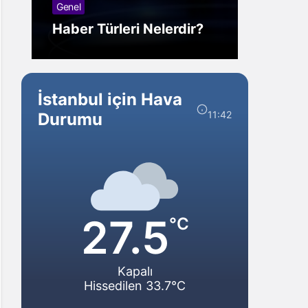
Genel
Görm
Haber Türleri Nelerdir?
Gelir?
İstanbul için Hava
11:42
Durumu
27.5
°C
Kapalı
Hissedilen 33.7°C