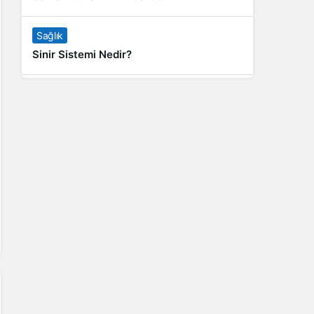
Sağlık
Sinir Sistemi Nedir?
Genel
Banyo Yapmak İstememek Neyin
Belirtisi?
Liste İçerikler
İnstagram Takipçi Satın Almak 15 TL
Genel
Rihanna: Barbados Adası’ndan Dünya’ya
Yolculuk
Finans