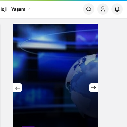
loji
Yaşam
Yaşam
Rüya