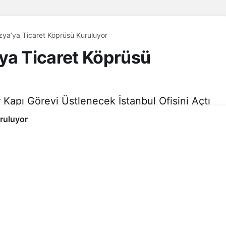
zya’ya Ticaret Köprüsü Kuruluyor
ya Ticaret Köprüsü
Kapı Görevi Üstlenecek İstanbul Ofisini Açtı
yeni bir döneme giriyor.
ruluyor
8dk, 37sn
263
Paylaş
0
Beğen
r Kapı Görevi Üstlenecek İstanbul Ofisini Açtı