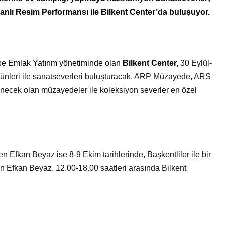
Bir Erkek Bir Kadına Ne
nlı Resim Performansı ile Bilkent Center’da buluşuyor.
Zaman Bağlanır?
epe Emlak Yatırım yönetiminde olan
Bilkent Center,
30 Eylül-
Günleri ile sanatseverleri buluşturacak. ARP Müzayede, ARS
cek olan müzayedeler ile koleksiyon severler en özel
ren Efkan Beyaz ise 8-9 Ekim tarihlerinde, Başkentliler ile bir
n Efkan Beyaz, 12.00-18.00 saatleri arasında Bilkent
.