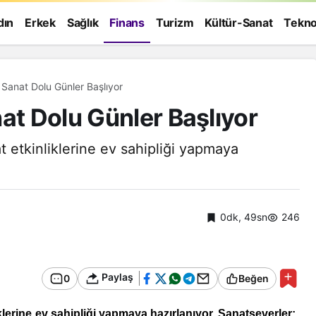
dın
Erkek
Sağlık
Finans
Turizm
Kültür-Sanat
Tekno
 Sanat Dolu Günler Başlıyor
at Dolu Günler Başlıyor
t etkinliklerine ev sahipliği yapmaya
0dk, 49sn
246
Paylaş
0
Beğen
Genel
klerine ev sahipliği yapmaya hazırlanıyor. Sanatseverler;