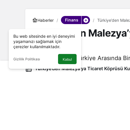
Finans
Haberler
Türkiye’den Male
Türkiye’den Malezya’
Bu web sitesinde en iyi deneyimi
yaşamanızı sağlamak için
Kuruluyor
çerezler kullanılmaktadır.
MIDA, Malezya-Türkiye Arasında Bir 
Gizlilik Politikası
Kabul
Malezya ve Türkiye ticari ilişkileri 
Türkiye’den Malezya’ya Ticaret Köprüsü Ku
Yönetici Editör
tarafından yayınlandı
30 Eylül 2022, 16:00
yayınlandı
Google'da Abone Ol
MIDA, Malezya-Türkiye Arasında Bi