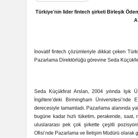
Bir Erkek 
Türkiye’nin lider fintech şirketi Birleşik Ö
Zaman Bağ
A
İnovatif fintech çözümleriyle dikkat çeken Türk
Pazarlama Direktörlüğü görevine Seda Küçükfırat
Seda Küçükfırat Arslan, 2004 yılında Işık Ü
İngiltere’deki Birmingham Üniversitesi’nde
derecesiyle tamamladı. Pazarlama alanında yak
bugüne kadar hızlı tüketim, perakende, saat, 
uluslararası pek çok şirkette çeşitli pozisyo
Ofisi’nde Pazarlama ve İletişim Müdürü olarak