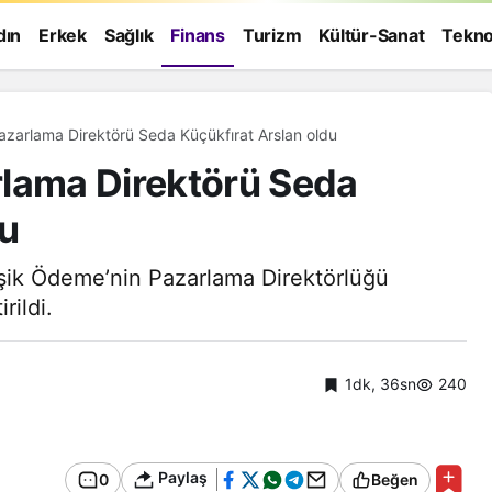
dın
Erkek
Sağlık
Finans
Turizm
Kültür-Sanat
Tekno
Birleşik Ödeme Pazarlama Direktörü Seda Küçükfırat Arslan oldu
rlama Direktörü Seda
du
rleşik Ödeme’nin Pazarlama Direktörlüğü
rildi.
1dk, 36sn
240
Paylaş
0
Beğen