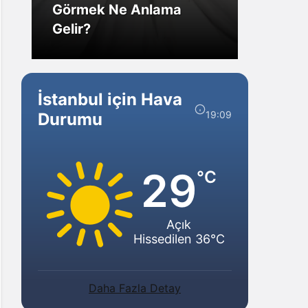
Görmek Ne Anlama
Forex
Gelir?
Yarar
İstanbul için Hava
19:09
Durumu
29
°C
Açık
Hissedilen 36°C
Daha Fazla Detay