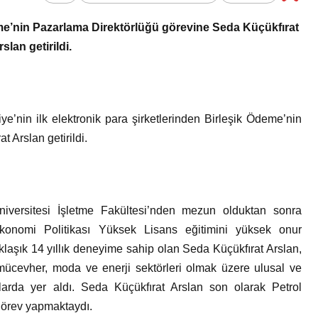
Genel
Bir Kadına Ne
deme’nin Pazarlama Direktörlüğü görevine Seda Küçükfırat
lanır?
Haber Türleri Nelerdir?
rslan getirildi.
iye’nin ilk elektronik para şirketlerinden Birleşik Ödeme’nin
 Arslan getirildi.
niversitesi İşletme Fakültesi’nden mezun olduktan sonra
 Ekonomi Politikası Yüksek Lisans eğitimini yüksek onur
laşık 14 yıllık deneyime sahip olan Seda Küçükfırat Arslan,
mücevher, moda ve enerji sektörleri olmak üzere ulusal ve
nlarda yer aldı. Seda Küçükfırat Arslan son olarak Petrol
 görev yapmaktaydı.