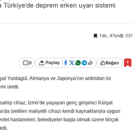
a Türkiye’de deprem erken uyarı sistemi
1dk, 47sn
231
Paylaş
0
Beğen
ürşat Yurdagül, Almanya ve Japonya'nın ardından öz
mi üretti.
ahip cihaz, İzmir'de yaşayan genç girişimci Kürşat
'da üretilen maliyetli cihazı kendi kaynaklarıyla uygun
vlet hastaneleri, belediyeler başta olmak üzere birçok
edi.