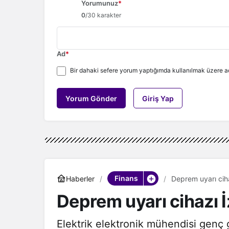
Yorumunuz
*
0
/30 karakter
Ad
*
Bir dahaki sefere yorum yaptığımda kullanılmak üzere ad
Yorum Gönder
Giriş Yap
Finans
Haberler
Deprem uyarı ciha
Deprem uyarı cihazı İ
Elektrik elektronik mühendisi genç 