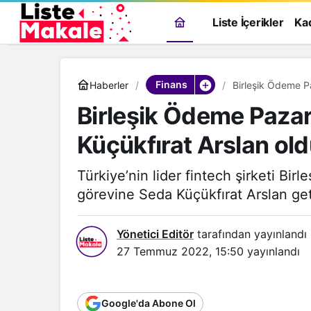
Liste İçerikler
Ka
Finans
Haberler
Birleşik Ödeme Paza
Küçükfırat Arslan ol
Türkiye’nin lider fintech şirketi Bi
görevine Seda Küçükfırat Arslan geti
Yönetici Editör
tarafından yayınlandı
27 Temmuz 2022, 15:50
yayınlandı
Genel
Google'da Abone Ol