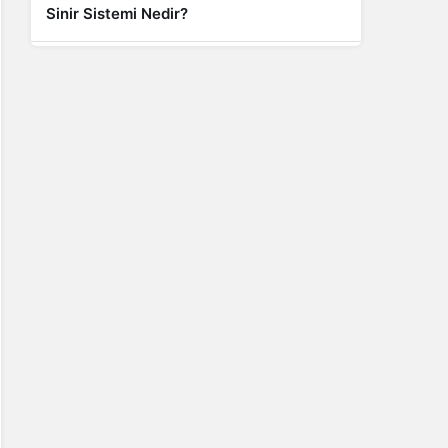
Sinir Sistemi Nedir?
Genel
Banyo Yapmak İstememek Neyin
Belirtisi?
Liste İçerikler
İnstagram Takipçi Satın Almak 15 TL
Genel
Rihanna: Barbados Adası’ndan Dünya’ya
Yolculuk
Finans
Kredi Borcu Ödenmezse Kefile Ne Olur?