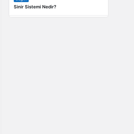
Sinir Sistemi Nedir?
Genel
Banyo Yapmak İstememek Neyin
Belirtisi?
Liste İçerikler
İnstagram Takipçi Satın Almak 15 TL
Genel
Rihanna: Barbados Adası’ndan Dünya’ya
Yolculuk
Finans
Kredi Borcu Ödenmezse Kefile Ne Olur?