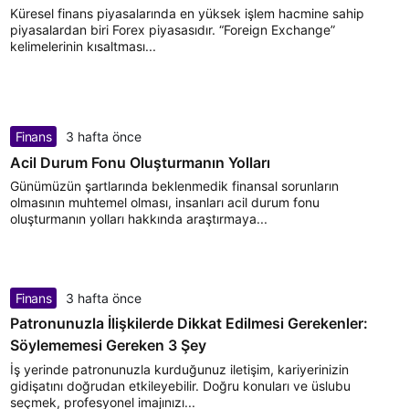
Küresel finans piyasalarında en yüksek işlem hacmine sahip
piyasalardan biri Forex piyasasıdır. “Foreign Exchange”
kelimelerinin kısaltması...
Finans
3 hafta önce
Acil Durum Fonu Oluşturmanın Yolları
Günümüzün şartlarında beklenmedik finansal sorunların
olmasının muhtemel olması, insanları acil durum fonu
oluşturmanın yolları hakkında araştırmaya...
Finans
3 hafta önce
Patronunuzla İlişkilerde Dikkat Edilmesi Gerekenler:
Söylememesi Gereken 3 Şey
İş yerinde patronunuzla kurduğunuz iletişim, kariyerinizin
gidişatını doğrudan etkileyebilir. Doğru konuları ve üslubu
seçmek, profesyonel imajınızı...