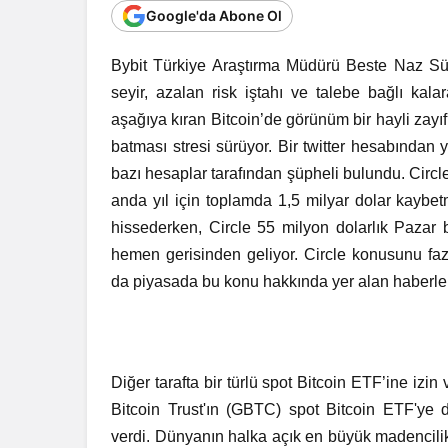
Google'da Abone Ol
Bybit Türkiye Araştırma Müdürü Beste Naz Süll
seyir, azalan risk iştahı ve talebe bağlı ka
aşağıya kıran Bitcoin’de görünüm bir hayli zayı
batması stresi sürüyor. Bir twitter hesabından 
bazı hesaplar tarafından şüpheli bulundu. Circle
anda yıl için toplamda 1,5 milyar dolar kaybe
hissederken, Circle 55 milyon dolarlık Pazar 
hemen gerisinden geliyor. Circle konusunu faz
da piyasada bu konu hakkında yer alan haberleri
Diğer tarafta bir türlü spot Bitcoin ETF’ine i
Bitcoin Trust'ın (GBTC) spot Bitcoin ETF'ye d
verdi. Dünyanın halka açık en büyük madencili