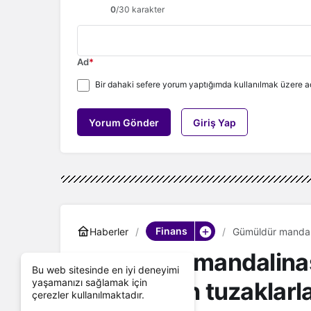
0
/30 karakter
Ad
*
Bir dahaki sefere yorum yaptığımda kullanılmak üzere ad
Yorum Gönder
Giriş Yap
Finans
Haberler
Gümüldür mandali
Gümüldür mandalina
Bu web sitesinde en iyi deneyimi
yaşamanızı sağlamak için
sineğinden tuzaklarl
çerezler kullanılmaktadır.