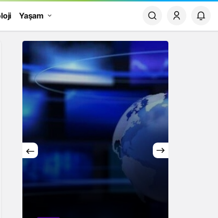
loji
Yaşam
Yaşam
Rüya