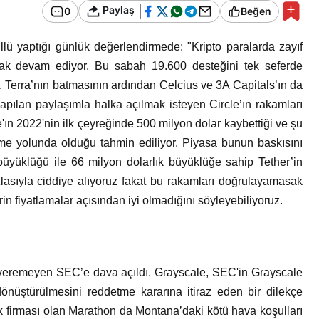
Bir Erkek Bir Kadına Ne
Paylaş
0
Beğen
Zaman Bağlanır?
ü yaptığı günlük değerlendirmede: "Kripto paralarda zayıf
larak devam ediyor. Bu sabah 19.600 desteğini tek seferde
f. Terra’nın batmasının ardından Celcius ve 3A Capitals’ın da
yapılan paylaşımla halka açılmak isteyen Circle’ın rakamları
'ın 2022'nin ilk çeyreğinde 500 milyon dolar kaybettiği ve şu
tme yolunda olduğu tahmin ediliyor. Piyasa bunun baskısını
büyüklüğü ile 66 milyon dolarlık büyüklüğe sahip Tether’in
lasıyla ciddiye alıyoruz fakat bu rakamları doğrulayamasak
n fiyatlamalar açısından iyi olmadığını söyleyebiliyoruz.
zin veremeyen SEC’e dava açıldı. Grayscale, SEC'in Grayscale
önüştürülmesini reddetme kararına itiraz eden bir dilekçe
k firması olan Marathon da Montana’daki kötü hava koşulları