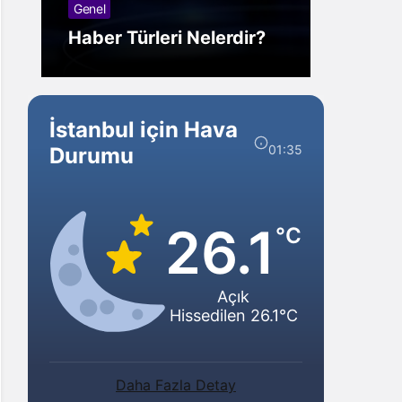
Genel
Görm
Haber Türleri Nelerdir?
Gelir?
İstanbul için Hava
01:35
Durumu
26.1
°C
Açık
Hissedilen 26.1°C
Daha Fazla Detay