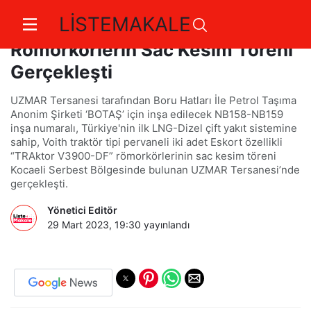
LİSTEMAKALE
BOTAŞ İçin İnşa Edilecek
Römorkörlerin Sac Kesim Töreni
Gerçekleşti
UZMAR Tersanesi tarafından Boru Hatları İle Petrol Taşıma
Anonim Şirketi ‘BOTAŞ’ için inşa edilecek NB158-NB159
inşa numaralı, Türkiye'nin ilk LNG-Dizel çift yakıt sistemine
sahip, Voith traktör tipi pervaneli iki adet Eskort özellikli
“TRAktor V3900-DF” römorkörlerinin sac kesim töreni
Kocaeli Serbest Bölgesinde bulunan UZMAR Tersanesi’nde
gerçekleşti.
Yönetici Editör
29 Mart 2023, 19:30
yayınlandı