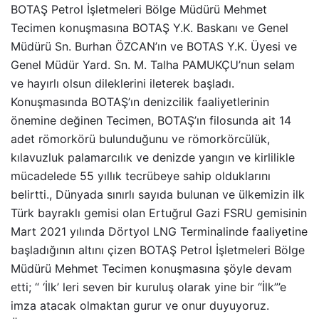
BOTAŞ Petrol İşletmeleri Bölge Müdürü Mehmet
Tecimen konuşmasına BOTAŞ Y.K. Baskanı ve Genel
Müdürü Sn. Burhan ÖZCAN’ın ve BOTAS Y.K. Üyesi ve
Genel Müdür Yard. Sn. M. Talha PAMUKÇU’nun selam
ve hayırlı olsun dileklerini ileterek başladı.
Konuşmasında BOTAŞ’ın denizcilik faaliyetlerinin
önemine değinen Tecimen, BOTAŞ’ın filosunda ait 14
adet römorkörü bulunduğunu ve römorkörcülük,
kılavuzluk palamarcılık ve denizde yangın ve kirlilikle
mücadelede 55 yıllık tecrübeye sahip olduklarını
belirtti., Dünyada sınırlı sayıda bulunan ve ülkemizin ilk
Türk bayraklı gemisi olan Ertuğrul Gazi FSRU gemisinin
Mart 2021 yılında Dörtyol LNG Terminalinde faaliyetine
başladığının altını çizen BOTAŞ Petrol İşletmeleri Bölge
Müdürü Mehmet Tecimen konuşmasına şöyle devam
etti; “ ‘İlk’ leri seven bir kuruluş olarak yine bir “İlk”’e
imza atacak olmaktan gurur ve onur duyuyoruz.