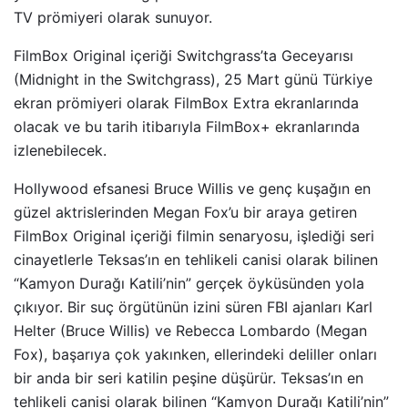
TV prömiyeri olarak sunuyor.
FilmBox Original içeriği Switchgrass’ta Geceyarısı
(Midnight in the Switchgrass), 25 Mart günü Türkiye
ekran prömiyeri olarak FilmBox Extra ekranlarında
olacak ve bu tarih itibarıyla FilmBox+ ekranlarında
izlenebilecek.
Hollywood efsanesi Bruce Willis ve genç kuşağın en
güzel aktrislerinden Megan Fox’u bir araya getiren
FilmBox Original içeriği filmin senaryosu, işlediği seri
cinayetlerle Teksas’ın en tehlikeli canisi olarak bilinen
“Kamyon Durağı Katili’nin” gerçek öyküsünden yola
çıkıyor. Bir suç örgütünün izini süren FBI ajanları Karl
Helter (Bruce Willis) ve Rebecca Lombardo (Megan
Fox), başarıya çok yakınken, ellerindeki deliller onları
bir anda bir seri katilin peşine düşürür. Teksas’ın en
tehlikeli canisi olarak bilinen “Kamyon Durağı Katili’nin”