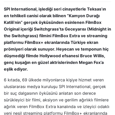
SPI International, işlediği seri cinayetlerle Teksas’ın
en tehlikeli canisi olarak bilinen “Kamyon Durağı
Katili’nin” gerçek öyküsünden esinlenen FilmBox
Original içeriği Switchgrass’ta Geceyarısı (Midnight in
the Switchgrass) filmini FilmBox Extra ve streaming
platformu FilmBox+ ekranlarında Türkiye ekran
prömiyeri olarak sunuyor. Heyecan ve temponun hiç
düşmediği filmde Hollywood efsanesi Bruce Willis,
genç kuşağın en güzel aktrislerinden Megan Fox’a
eşlik ediyor.
6 kıtada, 69 ülkede milyonlarca kişiye hizmet veren
uluslararası medya kuruluşu SPI International, gerçek
bir suç dalgasının öyküsünü anlatan son derece
sürükleyici bir filmi, aksiyon ve gerilim ağırlıklı filmlere
ağırlık veren FilmBox Extra kanalında ve izleyici odaklı
yeni nesil streaming platformu FilmBox+ ekranlarında