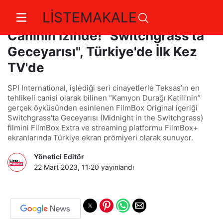
LİSTEMAKALE
Bruce Willis ve Megan Fox, Bir
Caninin İzinde! “Switchgrass'ta
Geceyarısı", Türkiye'de İlk Kez
TV'de
SPI International, işlediği seri cinayetlerle Teksas’ın en
tehlikeli canisi olarak bilinen “Kamyon Durağı Katili’nin”
gerçek öyküsünden esinlenen FilmBox Original içeriği
Switchgrass'ta Geceyarısı (Midnight in the Switchgrass)
filmini FilmBox Extra ve streaming platformu FilmBox+
ekranlarında Türkiye ekran prömiyeri olarak sunuyor.
Yönetici Editör
22 Mart 2023, 11:20
yayınlandı