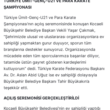
TÜRKİYE ÜMİT-GENÇ-U21 VE PARA KARATE
ŞAMPİYONASI
Türkiye Ümit-Genç-U21 ve Para Karate
Şampiyonası’nın açılış seremonisinde konuşan Kocaeli
Büyükşehir Belediye Başkan Vekili Yaşar Çakmak,
“Şehrimizde ulusal ve uluslararası organizasyonlara ev
sahipliği yapmaktan gurur duyuyor, sporun tüm
branşlarına destekler sunuyoruz. Organizasyonda
mücadele eden tüm sporcularımıza başarılar diliyor,
tatamide üstün gayret gösteren kardeşlerimi
kutluyorum” dedi. Türkiye Karate Federasyonu Başkanı
Av. Dr. Aslan Abid Uğuz ise ev sahipliği dolayısıyla
Büyükşehir Belediye Başkanı Tahir Büyükakın’a
teşekkür etti.
AÇILIŞ SEREMONİSİ GERÇEKLEŞTİRİLDİ
Kocaeli Büyükşehir Belediyesi’nin ev sahipliği yaptığı