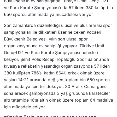
Büyükşehir’in ev sahipliğinde Türkiye Ümit-Genç-U21
ve Para Karate Şampiyonası’nda 57 ilden 380 kulüp bin
650 sporcu altın madalya mücadelesi veriyor
Son zamanlarda düzenlediği ulusal ve uluslararası spor
şampiyonaları ile dikkatleri üzerine çeken Kocaeli
Büyükşehir Belediyesi, yılın son ulusal spor
organizasyonuna ev sahipliği yapıyor. Türkiye Ümit-
Genç-U21 ve Para Karate Şampiyonası nefesleri
kesiyor. Şehit Polis Recep Topaloğlu Spor Salonu’nda
kıyasıya rekabetin yaşandığı organizasyonda 57 ilden
380 kulüpten 786’sı kadın 864’ü erkek olmak üzere
yaşları 14-21 arasında değişen toplam bin 650 sporcu
altın madalya için ter döküyor. 30 Aralık Cuma günü
sona erecek şampiyonada 3 yaş grubunda karateciler
altı tatamide 16’sı altın olmak üzere toplam 64 madalya
için mücadele ediyor.