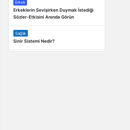
Erkek
Erkeklerin Sevişirken Duymak İstediği
Sözler-Etkisini Anında Görün
Sağlık
Sinir Sistemi Nedir?
Genel
Banyo Yapmak İstememek Neyin
Belirtisi?
Liste İçerikler
İnstagram Takipçi Satın Almak 15 TL
Genel
Rihanna: Barbados Adası’ndan Dünya’ya
Yolculuk