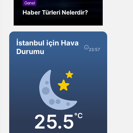
Genel
Görm
Haber Türleri Nelerdir?
Gelir?
İstanbul için Hava
23:57
Durumu
25.5
°C