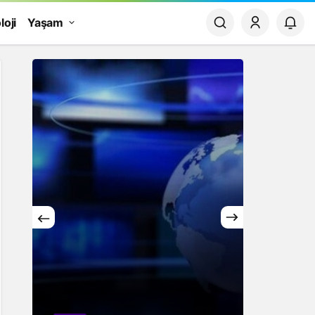
loji
Yaşam
Yaşam
Rüya