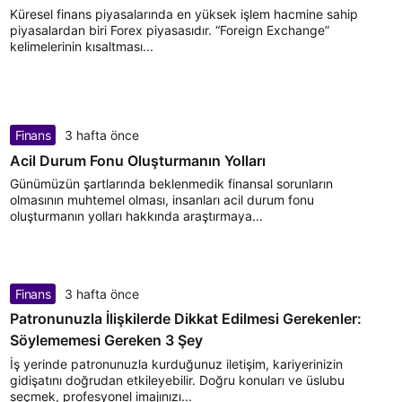
Küresel finans piyasalarında en yüksek işlem hacmine sahip
piyasalardan biri Forex piyasasıdır. “Foreign Exchange”
kelimelerinin kısaltması...
Finans
3 hafta önce
Acil Durum Fonu Oluşturmanın Yolları
Günümüzün şartlarında beklenmedik finansal sorunların
olmasının muhtemel olması, insanları acil durum fonu
oluşturmanın yolları hakkında araştırmaya...
Finans
3 hafta önce
Patronunuzla İlişkilerde Dikkat Edilmesi Gerekenler:
Söylememesi Gereken 3 Şey
İş yerinde patronunuzla kurduğunuz iletişim, kariyerinizin
gidişatını doğrudan etkileyebilir. Doğru konuları ve üslubu
seçmek, profesyonel imajınızı...