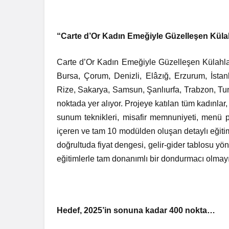
“Carte d’Or Kadın Emeğiyle Güzelleşen Külah
Carte d’Or Kadın Emeğiyle Güzelleşen Külahlar s
Bursa, Çorum, Denizli, Elâzığ, Erzurum, İsta
Rize, Sakarya, Samsun, Şanlıurfa, Trabzon, Tu
noktada yer alıyor. Projeye katılan tüm kadınlar, 
sunum teknikleri, misafir memnuniyeti, menü p
içeren ve tam 10 modülden oluşan detaylı eğiti
doğrultuda fiyat dengesi, gelir-gider tablosu yö
eğitimlerle tam donanımlı bir dondurmacı olmayı
Hedef, 2025’in sonuna kadar 400 nokta…