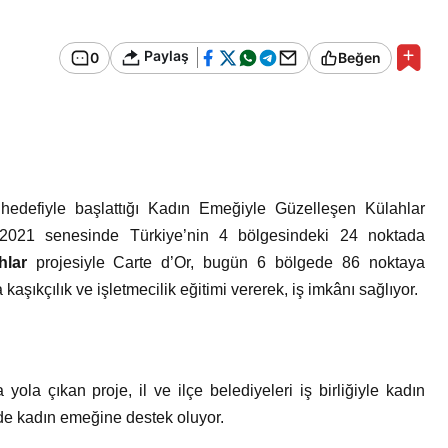
Bir Erkek Bir Kadına Ne
Zaman Bağlanır?
Paylaş
0
Beğen
hedefiyle başlattığı Kadın Emeğiyle Güzelleşen Külahlar
. 2021 senesinde Türkiye’nin 4 bölgesindeki 24 noktada
hlar
projesiyle Carte d’Or, bugün 6 bölgede 86 noktaya
aşıkçılık ve işletmecilik eğitimi vererek, iş imkânı sağlıyor.
ola çıkan proje, il ve ilçe belediyeleri iş birliğiyle kadın
nde kadın emeğine destek oluyor.