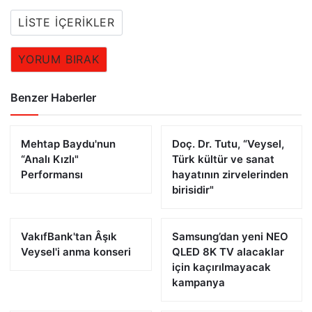
LISTE İÇERIKLER
YORUM BIRAK
Benzer Haberler
Mehtap Baydu'nun
Doç. Dr. Tutu, “Veysel,
“Analı Kızlı"
Türk kültür ve sanat
Performansı
hayatının zirvelerinden
birisidir"
VakıfBank'tan Âşık
Samsung’dan yeni NEO
Veysel'i anma konseri
QLED 8K TV alacaklar
için kaçırılmayacak
kampanya