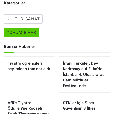
Kategoriler
KÜLTÜR-SANAT
YORUM BIRAK
Benzer Haberler
Tiyatro öğrencileri
İrfani Türküler, Dev
seyirciden tam not aldı
Kadrosuyla 4 Ekim’de
İstanbul 4. Uluslararası
Halk Müzikleri
Festivali’nde
Afife Tiyatro
STK'lar İçin Siber
Ödülleri’ne Kocaeli
Güvenliğin 8 İlkesi
Şehir Tiyatrosu damga