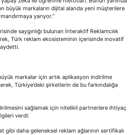
 yapay zeka ile öğrenme metotları. Bunun yanında
en büyük markaların dijital alanda yeni müşterilere
rmandırmaya yarıyor.”
isinde saygınlığı bulunan İnteraktif Reklamcılık
erek, Türk reklam ekosisteminin içerisinde inovatif
aydetti.
büyük markalar için artık aplikasyon indirilme
erek, Türkiye’deki şirketlerin de bu farkındalığa
irilmesini sağlamak için nitelikli partnerlere ihtiyaç
ileri verdi:
 gibi daha geleneksel reklam ağlarının sertifikalı