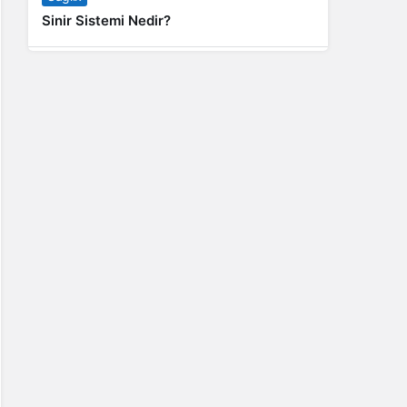
Sinir Sistemi Nedir?
Genel
Banyo Yapmak İstememek Neyin
Belirtisi?
Liste İçerikler
İnstagram Takipçi Satın Almak 15 TL
Genel
Rihanna: Barbados Adası’ndan Dünya’ya
Yolculuk
Finans
Kredi Borcu Ödenmezse Kefile Ne Olur?