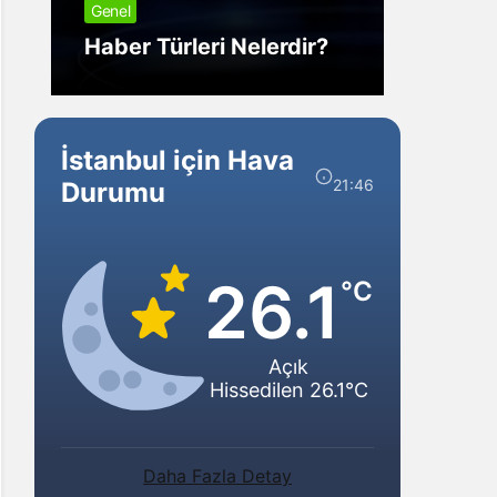
Genel
Görm
Haber Türleri Nelerdir?
Gelir?
İstanbul için Hava
21:46
Durumu
26.1
°C
Açık
Hissedilen 26.1°C
Daha Fazla Detay