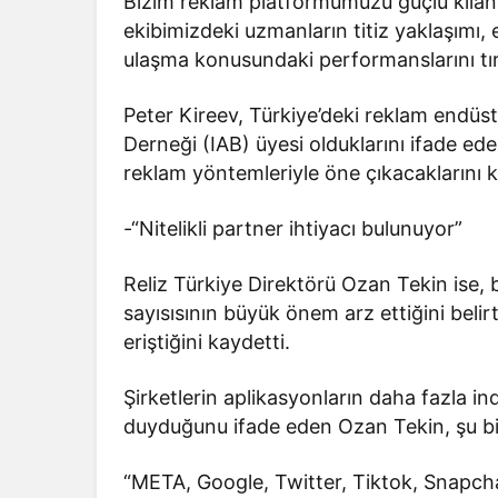
Bizim reklam platformumuzu güçlü kılan
ekibimizdeki uzmanların titiz yaklaşımı, 
ulaşma konusundaki performanslarını tı
Peter Kireev, Türkiye’deki reklam endüstr
Derneği (IAB) üyesi olduklarını ifade ed
reklam yöntemleriyle öne çıkacaklarını k
-“Nitelikli partner ihtiyacı bulunuyor”
Reliz Türkiye Direktörü Ozan Tekin ise, 
sayısısının büyük önem arz ettiğini belirt
eriştiğini kaydetti.
Şirketlerin aplikasyonların daha fazla ind
duyduğunu ifade eden Ozan Tekin, şu bilg
“META, Google, Twitter, Tiktok, Snapchat