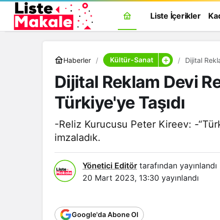
Liste İçerikler
Ka
Kültür-Sanat
Haberler
Dijital Rek
Dijital Reklam Devi R
Türkiye'ye Taşıdı
-Reliz Kurucusu Peter Kireev: -“Tür
imzaladık.
Yönetici Editör
tarafından yayınlandı
20 Mart 2023, 13:30
yayınlandı
Google'da Abone Ol