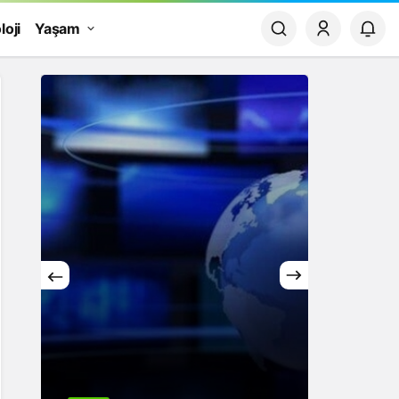
loji
Yaşam
Yaşam
Rüya