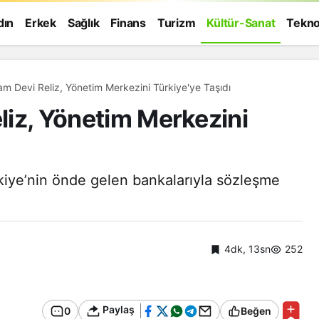
dın
Erkek
Sağlık
Finans
Turizm
Kültür-Sanat
Tekno
lam Devi Reliz, Yönetim Merkezini Türkiye'ye Taşıdı
eliz, Yönetim Merkezini
kiye’nin önde gelen bankalarıyla sözleşme
4dk, 13sn
252
Genel
Paylaş
0
Beğen