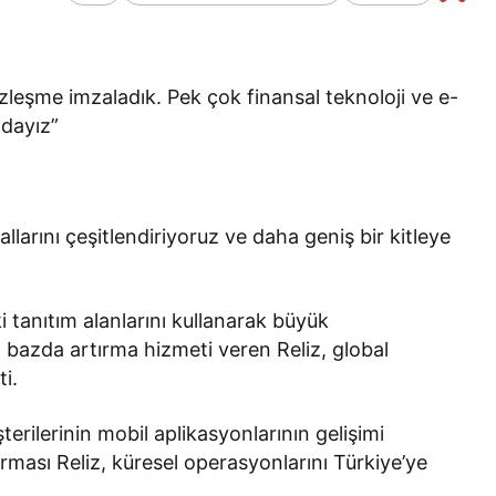
Bir Erkek Bir Kadına Ne
Zaman Bağlanır?
zleşme imzaladık. Pek çok finansal teknoloji ve e-
dayız”
llarını çeşitlendiriyoruz ve daha geniş bir kitleye
 tanıtım alanlarını kullanarak büyük
el bazda artırma hizmeti veren Reliz, global
i.
erilerinin mobil aplikasyonlarının gelişimi
irması Reliz, küresel operasyonlarını Türkiye’ye