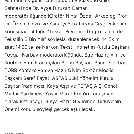
Fuarların ilk günü saat 15.00’te B Fuaye Etkinlik
Sahnesi’nde Dr. Ayşe Füruzan Caman
moderatörlüğünde Küratör Nihat Özdal, Arkeolog Prof.
Dr. Özlem Çevik ve Sanatçı Yekateryna Grygrenko’nun
konuşmacı olduğu “Tekstil Bienaline Doğru: İzmir’ de
Tekstilin 8 Bin Yılı” söyleşisi düzenlenecek. 14 Ekim
saat 14.00’te ise Narkon Tekstil Yönetim Kurulu Başkanı
Toygar Narbay moderatörlüğünde, Ege Hazırgiyim ve
Konfeksiyon İhracatçıları Birliği Başkanı Burak Sertbaş,
TOBB Konfeksiyon ve Hazır Giyim Sektör Meclis
Başkanı Şeref Fayat, ASTAŞ Juki Yönetim Kurulu
Başkan Yardımcısı Kaya Aşçı ve TETAŞ A.Ş. Genel
Müdür Yardımcısı Yaşar Murat Eren’in konuşmacı
olarak katılacağı Dünya Hazır Giyiminde Türkiye’nin
Önemi konulu söyleşi gerçekleştirilecek.