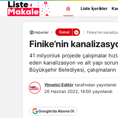
Liste İçerikler
Ka
Genel
Haberler
Finike’nin kanali
Finike’nin kanalizas
41 milyonluk projede çalışmalar hız
eden kanalizasyon ve alt yapı sor
Büyükşehir Belediyesi, çalışmaları
Yönetici Editör
tarafından yayınlandı
26 Haziran 2022, 14:00
yayınlandı
Google'da Abone Ol