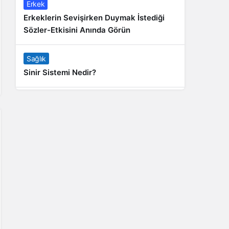
Erkek
Erkeklerin Sevişirken Duymak İstediği
Sözler-Etkisini Anında Görün
Sağlık
Sinir Sistemi Nedir?
Genel
Banyo Yapmak İstememek Neyin
Belirtisi?
Liste İçerikler
İnstagram Takipçi Satın Almak 15 TL
Genel
Rihanna: Barbados Adası’ndan Dünya’ya
Yolculuk