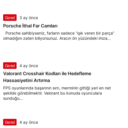
Genel
3 ay önce
Porsche İthal Far Camları
Porsche sahibiyseniz, farların sadece “ışık veren bir parça”
olmadığını zaten biliyorsunuz. Aracın ön yüzündeki imza...
Genel
4 ay önce
Valorant Crosshair Kodları ile Hedefleme
Hassasiyetini Artırma
FPS oyunlarında başarının sırrı, merminin gittiği yeri en net
şekilde görebilmektir. Valorant bu konuda oyunculara
sunduğu...
Genel
4 ay önce