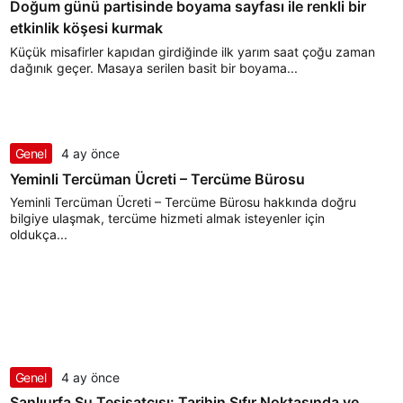
Doğum günü partisinde boyama sayfası ile renkli bir
etkinlik köşesi kurmak
Küçük misafirler kapıdan girdiğinde ilk yarım saat çoğu zaman
dağınık geçer. Masaya serilen basit bir boyama...
Genel
4 ay önce
Yeminli Tercüman Ücreti – Tercüme Bürosu
Yeminli Tercüman Ücreti – Tercüme Bürosu hakkında doğru
bilgiye ulaşmak, tercüme hizmeti almak isteyenler için
oldukça...
Genel
4 ay önce
Şanlıurfa Su Tesisatçısı: Tarihin Sıfır Noktasında ve