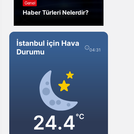
Genel
Görm
Haber Türleri Nelerdir?
Gelir?
İstanbul için Hava
04:31
Durumu
24.4
°C