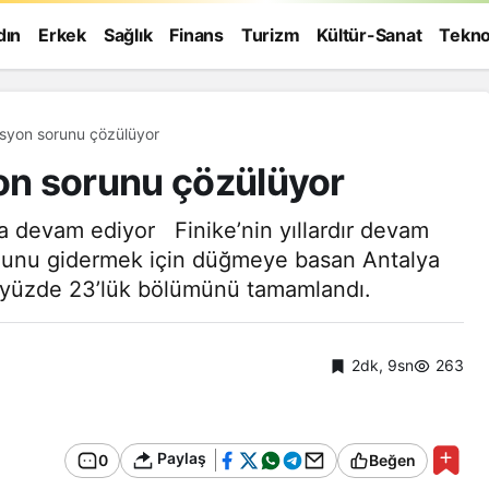
dın
Erkek
Sağlık
Finans
Turizm
Kültür-Sanat
Tekno
zasyon sorunu çözülüyor
yon sorunu çözülüyor
la devam ediyor Finike’nin yıllardır devam
ununu gidermek için düğmeye basan Antalya
n yüzde 23’lük bölümünü tamamlandı.
2dk, 9sn
263
Paylaş
0
Beğen
Genel