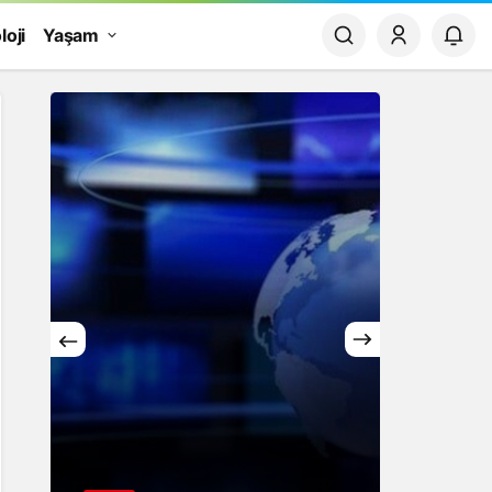
loji
Yaşam
Yaşam
Rüya