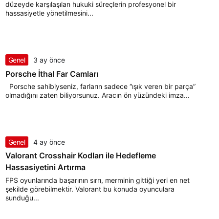
düzeyde karşılaşılan hukuki süreçlerin profesyonel bir
hassasiyetle yönetilmesini...
Genel
3 ay önce
Porsche İthal Far Camları
Porsche sahibiyseniz, farların sadece “ışık veren bir parça”
olmadığını zaten biliyorsunuz. Aracın ön yüzündeki imza...
Genel
4 ay önce
Valorant Crosshair Kodları ile Hedefleme
Hassasiyetini Artırma
FPS oyunlarında başarının sırrı, merminin gittiği yeri en net
şekilde görebilmektir. Valorant bu konuda oyunculara
sunduğu...