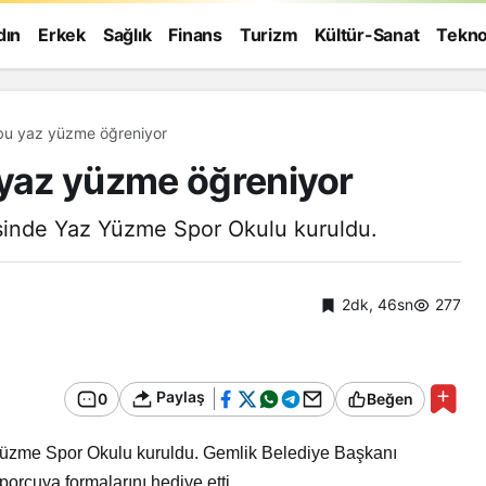
dın
Erkek
Sağlık
Finans
Turizm
Kültür-Sanat
Tekno
 bu yaz yüzme öğreniyor
 yaz yüzme öğreniyor
sinde Yaz Yüzme Spor Okulu kuruldu.
2dk, 46sn
277
Paylaş
0
Beğen
üzme Spor Okulu kuruldu. Gemlik Belediye Başkanı
orcuya formalarını hediye etti.