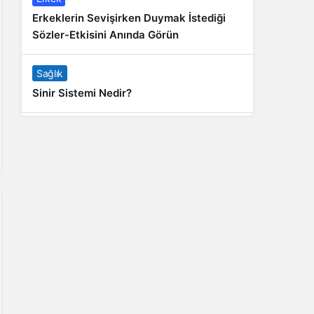
Erkeklerin Sevişirken Duymak İstediği
Sözler-Etkisini Anında Görün
Sağlık
Sinir Sistemi Nedir?
Genel
Banyo Yapmak İstememek Neyin
Belirtisi?
Liste İçerikler
İnstagram Takipçi Satın Almak 15 TL
Genel
Rihanna: Barbados Adası’ndan Dünya’ya
Yolculuk