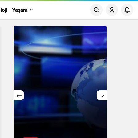
loji
Yaşam
Yaşam
Finans
Rüyada Papatya