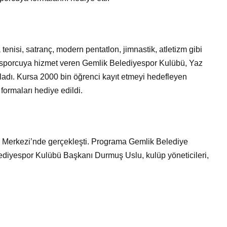
Genel
Bir Kadına Ne
lanır?
Haber Türleri Nelerdir?
 tenisi, satranç, modern pentatlon, jimnastik, atletizm gibi
0 sporcuya hizmet veren Gemlik Belediyespor Kulübü, Yaz
dı. Kursa 2000 bin öğrenci kayıt etmeyi hedefleyen
formaları hediye edildi.
 Merkezi’nde gerçekleşti. Programa Gemlik Belediye
diyespor Kulübü Başkanı Durmuş Uslu, kulüp yöneticileri,