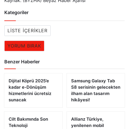
Kaynak: (BYZHA) Beyaz Haber Ajansı
Kategoriler
LISTE İÇERIKLER
YORUM BIRAK
Benzer Haberler
Dijital Köprü 2025’e
Samsung Galaxy Tab
kadar e-Dönüşüm
S8 serisinin gelecekten
hizmetlerini ücretsiz
ilham alan tasarım
sunacak
hikâyesi!
Cilt Bakımında Son
Allianz Türkiye,
Teknoloji
yenilenen mobil