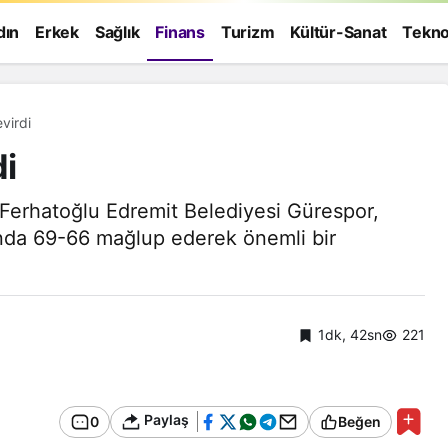
dın
Erkek
Sağlık
Finans
Turizm
Kültür-Sanat
Tekno
virdi
di
 Ferhatoğlu Edremit Belediyesi Gürespor,
anda 69-66 mağlup ederek önemli bir
1dk, 42sn
221
Paylaş
0
Beğen
Genel