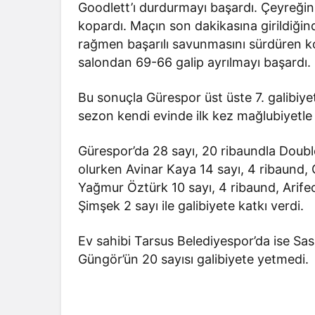
Goodlett’ı durdurmayı başardı. Çeyreğin 
kopardı. Maçın son dakikasına girildiğin
rağmen başarılı savunmasını sürdüren k
salondan 69-66 galip ayrılmayı başardı.
Bu sonuçla Gürespor üst üste 7. galibiye
sezon kendi evinde ilk kez mağlubiyetle 
Gürespor’da 28 sayı, 20 ribaundla Doub
olurken Avinar Kaya 14 sayı, 4 ribaund,
Yağmur Öztürk 10 sayı, 4 ribaund, Arifec
Şimşek 2 sayı ile galibiyete katkı verdi.
Ev sahibi Tarsus Belediyespor’da ise Sas
Güngör’ün 20 sayısı galibiyete yetmedi.