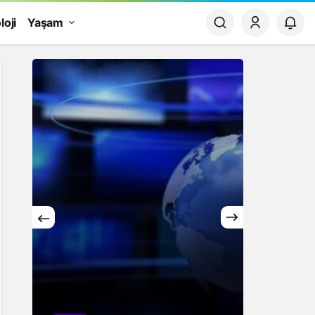
loji
Yaşam
Yaşam
Rüya