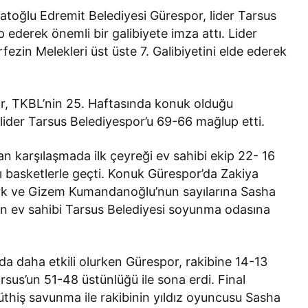
Bir Erkek Bir Kadına Ne
atoğlu Edremit Belediyesi Gürespor, lider Tarsus
Zaman Bağlanır?
ederek önemli bir galibiyete imza attı. Lider
örfezin Melekleri üst üste 7. Galibiyetini elde ederek
r, TKBL’nin 25. Haftasında konuk olduğu
ider Tarsus Belediyespor’u 69-66 mağlup etti.
 karşılaşmada ilk çeyreği ev sahibi ekip 22- 16
ı basketlerle geçti. Konuk Gürespor’da Zakiya
rk ve Gizem Kumandanoğlu’nun sayılarına Sasha
ren ev sahibi Tarsus Belediyesi soyunma odasına
da daha etkili olurken Gürespor, rakibine 14-13
us’un 51-48 üstünlüğü ile sona erdi. Final
thiş savunma ile rakibinin yıldız oyuncusu Sasha