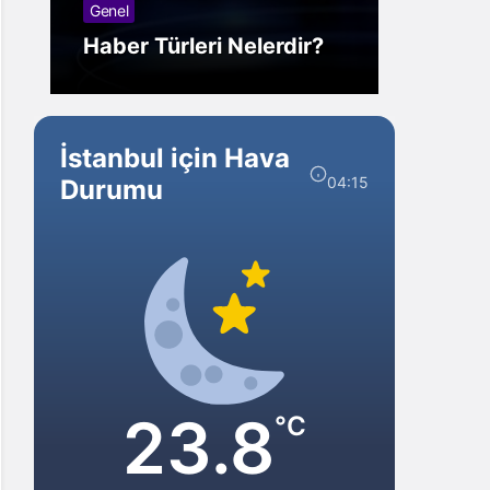
Genel
Görm
Haber Türleri Nelerdir?
Gelir?
İstanbul için Hava
04:15
Durumu
23.8
°C