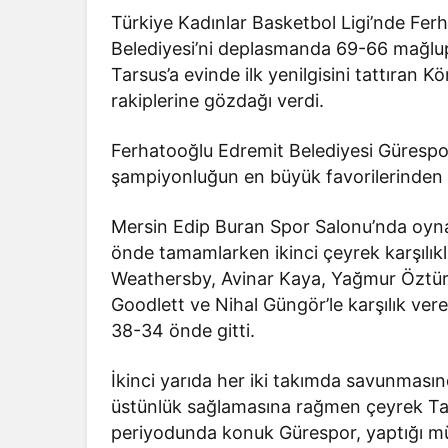
Türkiye Kadınlar Basketbol Ligi’nde Ferh
Belediyesi’ni deplasmanda 69-66 mağlup 
Tarsus’a evinde ilk yenilgisini tattıran K
rakiplerine gözdağı verdi.
Ferhatooğlu Edremit Belediyesi Gürespo
şampiyonluğun en büyük favorilerinden l
Mersin Edip Buran Spor Salonu’nda oynan
önde tamamlarken ikinci çeyrek karşılıkl
Weathersby, Avinar Kaya, Yağmur Öztü
Goodlett ve Nihal Güngör’le karşılık ve
38-34 önde gitti.
İkinci yarıda her iki takımda savunmasın
üstünlük sağlamasına rağmen çeyrek Tars
periyodunda konuk Gürespor, yaptığı mü