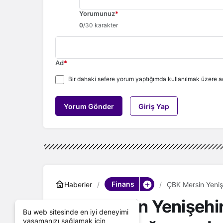
Yorumunuz
*
0
/30 karakter
Ad
*
Bir dahaki sefere yorum yaptığımda kullanılmak üzere ad
Yorum Gönder
Giriş Yap
Finans
Haberler
ÇBK Mersin Yeniş
ÇBK Mersin Yenişehir
Bu web sitesinde en iyi deneyimi
yaşamanızı sağlamak için