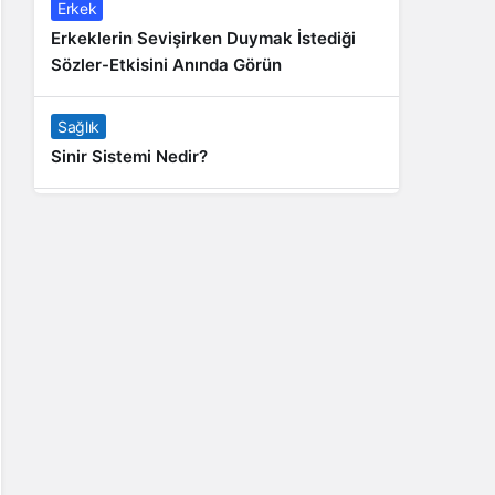
Erkek
Erkeklerin Sevişirken Duymak İstediği
Sözler-Etkisini Anında Görün
Sağlık
Sinir Sistemi Nedir?
Genel
Banyo Yapmak İstememek Neyin
Belirtisi?
Liste İçerikler
İnstagram Takipçi Satın Almak 15 TL
Genel
Rihanna: Barbados Adası’ndan Dünya’ya
Yolculuk