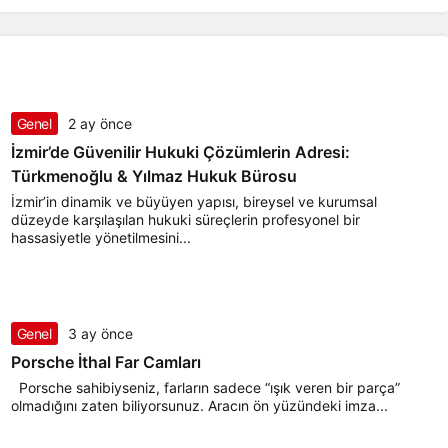
Genel
2 ay önce
İzmir’de Güvenilir Hukuki Çözümlerin Adresi:
Türkmenoğlu & Yılmaz Hukuk Bürosu
İzmir’in dinamik ve büyüyen yapısı, bireysel ve kurumsal
düzeyde karşılaşılan hukuki süreçlerin profesyonel bir
hassasiyetle yönetilmesini...
Genel
3 ay önce
Porsche İthal Far Camları
Porsche sahibiyseniz, farların sadece “ışık veren bir parça”
olmadığını zaten biliyorsunuz. Aracın ön yüzündeki imza...