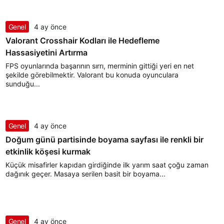
Genel
4 ay önce
Valorant Crosshair Kodları ile Hedefleme
Hassasiyetini Artırma
FPS oyunlarında başarının sırrı, merminin gittiği yeri en net
şekilde görebilmektir. Valorant bu konuda oyunculara
sunduğu...
Genel
4 ay önce
Doğum günü partisinde boyama sayfası ile renkli bir
etkinlik köşesi kurmak
Küçük misafirler kapıdan girdiğinde ilk yarım saat çoğu zaman
dağınık geçer. Masaya serilen basit bir boyama...
Genel
4 ay önce