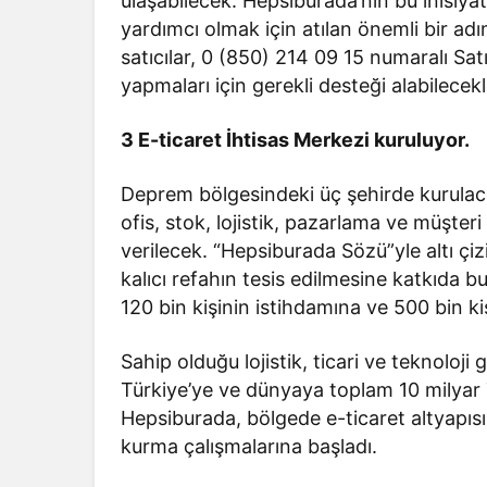
ulaşabilecek. Hepsiburada’nın bu inisiyati
yardımcı olmak için atılan önemli bir ad
satıcılar, 0 (850) 214 09 15 numaralı Sat
yapmaları için gerekli desteği alabilecekl
3 E-ticaret İhtisas Merkezi kuruluyor.
Deprem bölgesindeki üç şehirde kurulacak
ofis, stok, lojistik, pazarlama ve müşteri
verilecek. “Hepsiburada Sözü”yle altı çi
kalıcı refahın tesis edilmesine katkıda 
120 bin kişinin istihdamına ve 500 bin k
Sahip olduğu lojistik, ticari ve teknoloji
Türkiye’ye ve dünyaya toplam 10 milyar 
Hepsiburada, bölgede e-ticaret altyapısın
kurma çalışmalarına başladı.