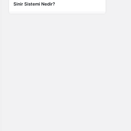
Sinir Sistemi Nedir?
Genel
Banyo Yapmak İstememek Neyin
Belirtisi?
Liste İçerikler
İnstagram Takipçi Satın Almak 15 TL
Genel
Rihanna: Barbados Adası’ndan Dünya’ya
Yolculuk
Finans
Kredi Borcu Ödenmezse Kefile Ne Olur?