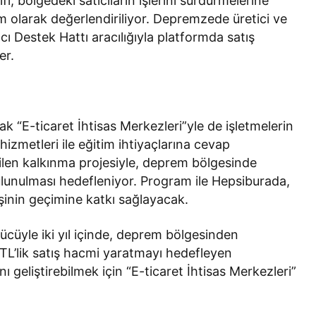
fi, bölgedeki satıcıların işlerini sürdürmelerine
ım olarak değerlendiriliyor. Depremzede üretici ve
ıcı Destek Hattı aracılığıyla platformda satış
er.
 “E-ticaret İhtisas Merkezleri”yle de işletmelerin
 hizmetleri ile eğitim ihtiyaçlarına cevap
zilen kalkınma projesiyle, deprem bölgesinde
bulunulması hedefleniyor. Program ile Hepsiburada,
işinin geçimine katkı sağlayacak.
 gücüyle iki yıl içinde, deprem bölgesinden
TL’lik satış hacmi yaratmayı hedefleyen
ı geliştirebilmek için “E-ticaret İhtisas Merkezleri”