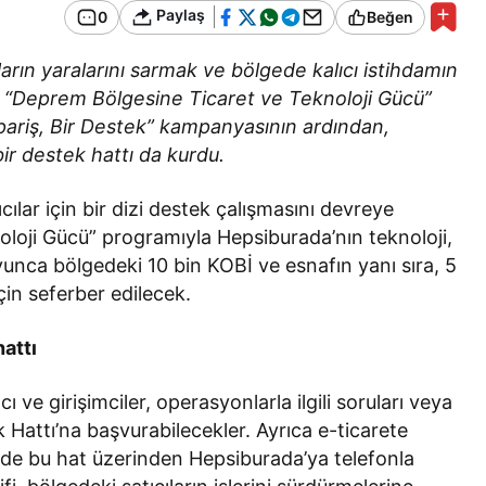
Bir Erkek Bir Kadına Ne
Paylaş
0
Beğen
Zaman Bağlanır?
ların yaralarını sarmak ve bölgede kalıcı istihdamın
ği “Deprem Bölgesine Ticaret ve Teknoloji Gücü”
ipariş, Bir Destek” kampanyasının ardından,
bir destek hattı da kurdu.
ılar için bir dizi destek çalışmasını devreye
oloji Gücü” programıyla Hepsiburada’nın teknoloji,
boyunca bölgedeki 10 bin KOBİ ve esnafın yanı sıra, 5
için seferber edilecek.
attı
ı ve girişimciler, operasyonlarla ilgili soruları veya
 Hattı’na başvurabilecekler. Ayrıca e-ticarete
 de bu hat üzerinden Hepsiburada’ya telefonla