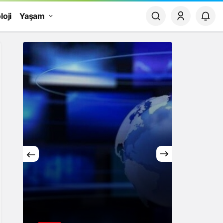
loji
Yaşam
Yaşam
Rüya