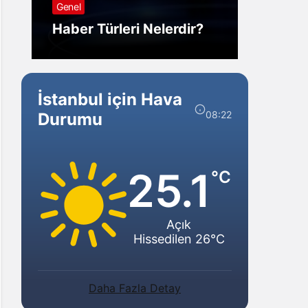
Genel
Görm
Haber Türleri Nelerdir?
Gelir?
İstanbul için Hava
08:22
Durumu
25.1
°C
Açık
Hissedilen 26°C
Daha Fazla Detay