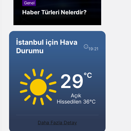
Görmek Ne Anlama
Forex
Gelir?
Yarar
İstanbul için Hava
19:21
Durumu
29
°C
Açık
Hissedilen 36°C
Daha Fazla Detay