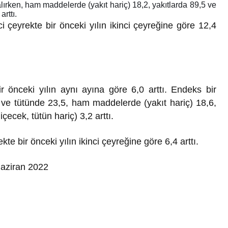
Genel
lırken, ham maddelerde (yakıt hariç) 18,2, yakıtlarda 89,5 ve
Bir Kadına Ne
rttı.
lanır?
Haber Türleri Nelerdir?
ci çeyrekte bir önceki yılın ikinci çeyreğine göre 12,4
r önceki yılın aynı ayına göre 6,0 arttı. Endeks bir
k ve tütünde 23,5, ham maddelerde (yakıt hariç) 18,6,
çecek, tütün hariç) 3,2 arttı.
kte bir önceki yılın ikinci çeyreğine göre 6,4 arttı.
Haziran 2022