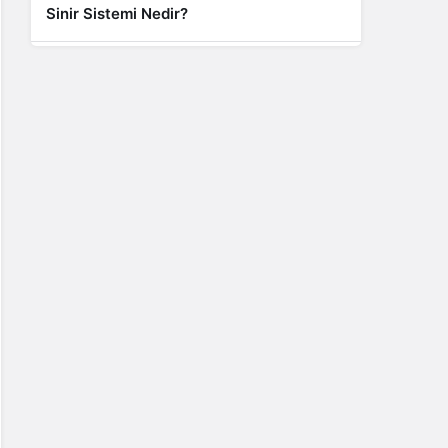
Sinir Sistemi Nedir?
Genel
Banyo Yapmak İstememek Neyin
Belirtisi?
Liste İçerikler
İnstagram Takipçi Satın Almak 15 TL
Genel
Rihanna: Barbados Adası’ndan Dünya’ya
Yolculuk
Finans
Kredi Borcu Ödenmezse Kefile Ne Olur?