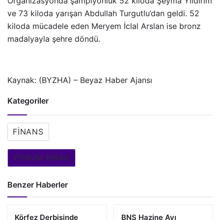
Organizasyonda şampiyonluk 52 kiloda Şeyma Yıldırım
ve 73 kiloda yarışan Abdullah Turgutlu’dan geldi. 52
kiloda mücadele eden Meryem İclal Arslan ise bronz
madalyayla şehre döndü.
Kaynak: (BYZHA) – Beyaz Haber Ajansı
Kategoriler
FINANS
YORUM BIRAK
Benzer Haberler
Körfez Derbisinde
BNS Hazine Avı