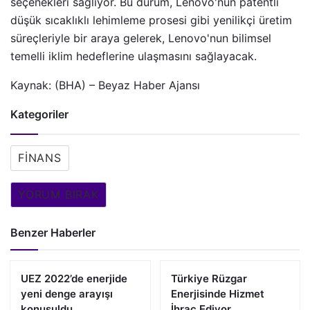
seçenekleri sağlıyor. Bu durum, Lenovo'nun patentli
düşük sıcaklıklı lehimleme prosesi gibi yenilikçi üretim
süreçleriyle bir araya gelerek, Lenovo'nun bilimsel
temelli iklim hedeflerine ulaşmasını sağlayacak.
Kaynak: (BHA) – Beyaz Haber Ajansı
Kategoriler
FINANS
YORUM BIRAK
Benzer Haberler
UEZ 2022’de enerjide
Türkiye Rüzgar
yeni denge arayışı
Enerjisinde Hizmet
konuşuldu
İhraç Ediyor