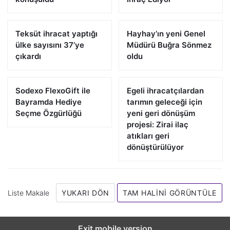
Teksüt ihracat yaptığı
Hayhay’ın yeni Genel
ülke sayısını 37’ye
Müdürü Buğra Sönmez
çıkardı
oldu
Sodexo FlexoGift ile
Egeli ihracatçılardan
Bayramda Hediye
tarımın geleceği için
Seçme Özgürlüğü
yeni geri dönüşüm
projesi: Zirai ilaç
atıkları geri
dönüştürülüyor
Liste Makale
YUKARI DÖN
TAM HALINI GÖRÜNTÜLE
Exit mobile version