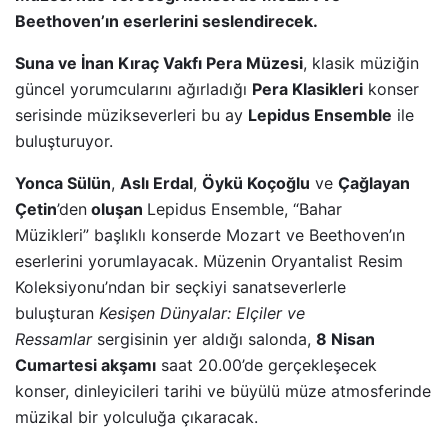
Beethoven’ın eserlerini seslendirecek.
Suna ve İnan Kıraç Vakfı Pera Müzesi
, klasik müziğin
güncel yorumcularını ağırladığı
Pera Klasikleri
konser
serisinde müzikseverleri bu ay
Lepidus Ensemble
ile
buluşturuyor.
Yonca Sülün
,
Aslı Erdal
,
Öykü Koçoğlu
ve
Çağlayan
Çetin
’den
oluşan
Lepidus Ensemble, “Bahar
Müzikleri” başlıklı konserde Mozart ve Beethoven’ın
eserlerini yorumlayacak. Müzenin Oryantalist Resim
Koleksiyonu’ndan bir seçkiyi sanatseverlerle
buluşturan
Kesişen Dünyalar: Elçiler ve
Ressamlar
sergisinin yer aldığı salonda,
8 Nisan
Cumartesi akşamı
saat 20.00’de gerçekleşecek
konser, dinleyicileri tarihi ve büyülü müze atmosferinde
müzikal bir yolculuğa çıkaracak.