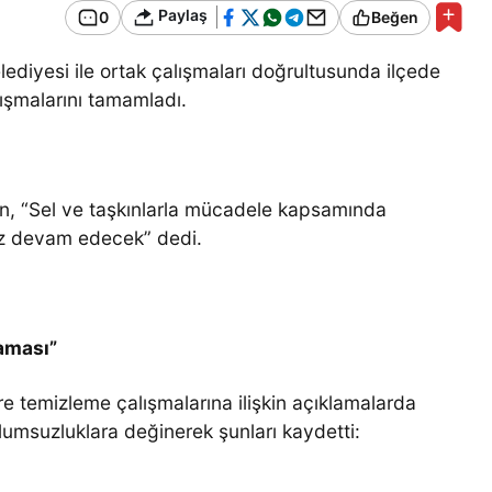
Bir Erkek Bir Kadına Ne
Paylaş
0
Beğen
Zaman Bağlanır?
ediyesi ile ortak çalışmaları doğrultusunda ilçede
ışmalarını tamamladı.
, “Sel ve taşkınlarla mücadele kapsamında
ız devam edecek” dedi.
aması”
re temizleme çalışmalarına ilişkin açıklamalarda
umsuzluklara değinerek şunları kaydetti: