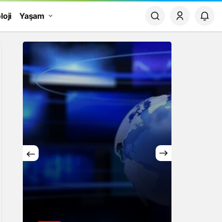
loji
Yaşam
Yaşam
Rüya