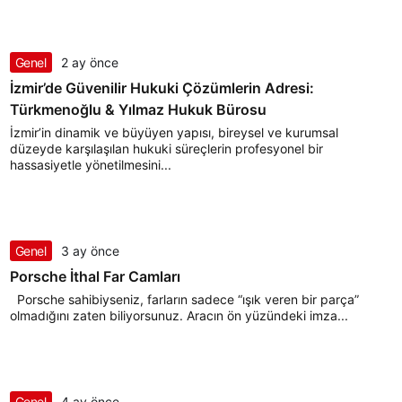
Genel
2 ay önce
İzmir’de Güvenilir Hukuki Çözümlerin Adresi:
Türkmenoğlu & Yılmaz Hukuk Bürosu
İzmir’in dinamik ve büyüyen yapısı, bireysel ve kurumsal
düzeyde karşılaşılan hukuki süreçlerin profesyonel bir
hassasiyetle yönetilmesini...
Genel
3 ay önce
Porsche İthal Far Camları
Porsche sahibiyseniz, farların sadece “ışık veren bir parça”
olmadığını zaten biliyorsunuz. Aracın ön yüzündeki imza...
Genel
4 ay önce