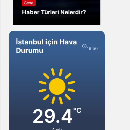
Genel
Görm
Haber Türleri Nelerdir?
Gelir?
İstanbul için Hava
19:50
Durumu
29.4
°C