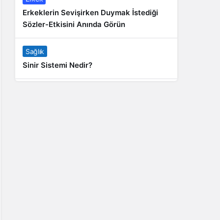
Erkeklerin Sevişirken Duymak İstediği
Sözler-Etkisini Anında Görün
Sağlık
Sinir Sistemi Nedir?
Genel
Banyo Yapmak İstememek Neyin
Belirtisi?
Liste İçerikler
İnstagram Takipçi Satın Almak 15 TL
Genel
Rihanna: Barbados Adası’ndan Dünya’ya
Yolculuk