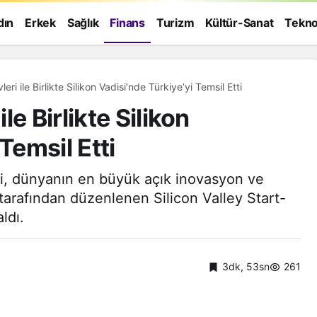
dın
Erkek
Sağlık
Finans
Turizm
Kültür-Sanat
Tekno
MEXT, Dünya Devleri ile Birlikte Silikon Vadisi’nde Türkiye’yi Temsil Etti
e Birlikte Silikon
Temsil Etti
, dünyanın en büyük açık inovasyon ve
 tarafından düzenlenen Silicon Valley Start-
ldı.
3dk, 53sn
261
Genel