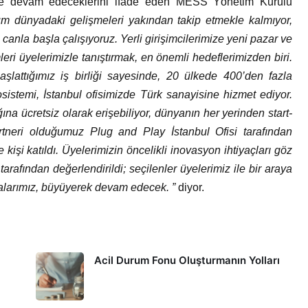
eye devam edeceklerini ifade eden MESS Yönetim Kurulu
m dünyadaki gelişmeleri yakından takip etmekle kalmıyor,
canla başla çalışıyoruz. Yerli girişimcilerimize yeni pazar ve
eri üyelerimizle tanıştırmak, en önemli hedeflerimizden biri.
lattığımız iş birliği sayesinde, 20 ülkede 400’den fazla
sistemi, İstanbul ofisimizde Türk sanayisine hizmet ediyor.
ına ücretsiz olarak erişebiliyor, dünyanın her yerinden start-
artneri olduğumuz Plug and Play İstanbul Ofisi tarafından
şi katıldı. Üyelerimizin öncelikli inovasyon ihtiyaçları göz
afından değerlendirildi; seçilenler üyelerimiz ile bir araya
ışmalarımız, büyüyerek devam edecek. ”
diyor.
Acil Durum Fonu Oluşturmanın Yolları