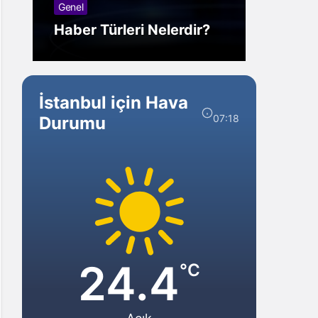
Görmek Ne Anlama
Nelerdir?
Gelir?
İstanbul için Hava
07:18
Durumu
24.4
°C