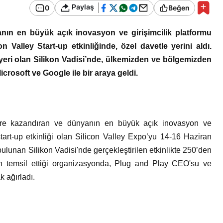
Genel
Bir Erkek Bir Kadına Ne
Paylaş
0
Beğen
Zaman Bağlanır?
Haber Türleri 
ın en büyük açık inovasyon ve girişimcilik platformu
 Valley Start-up etkinliğinde, özel davetle yerini aldı.
yeri olan Silikon Vadisi’nde, ülkemizden ve bölgemizden
icrosoft ve Google ile bir araya geldi.
re kazandıran ve dünyanın en büyük açık inovasyon ve
start-up etkinliği olan Silicon Valley Expo’yu 14-16 Haziran
ulunan Silikon Vadisi'nde gerçekleştirilen etkinlikte 250’den
in temsil ettiği organizasyonda, Plug and Play CEO'su ve
 ağırladı.