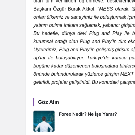
olan tüm yenilikleri öğrenmeye, desteklem
Başkanı Özgür Burak Akkol, “
MESS olarak, tü
onları ülkemiz ve sanayimiz ile buluşturmak için 
yatırım bulma imkanı sağlamak, yabancı girişiml
Bu hedefle, dünya devi Plug and Play ile baş
kurumsal ortağı olan Plug and Play’in tüm eko
Üyelerimiz, Plug and Play’in gelişmiş girişim ağ
up’lar ile buluşabiliyor. Türkiye’de kurucu p
bugüne kadar düzenlenen buluşmalara binlerce ki
önünde bulundurularak yüzlerce girişim MEXT tar
getirildi, projeler geliştirildi. Bu konudaki çal
Göz Atın
Forex Nedir? Ne İşe Yarar?