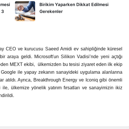
lmesi
Birikim Yaparken Dikkat Edilmesi
 3
Gerekenler
Play CEO ve kurucusu Saeed Amidi ev sahipliğinde küresel
bir araya geldi. Microsoft'un Silikon Vadisi’nde yeni açtığı
eden MEXT ekibi, ülkemizden bu tesisi ziyaret eden ilk ekip
da Google ile yapay zekanın sanayideki uygulama alanlarına
dımlar atıldı. Ayrıca, Breakthrough Energy ve Iconiq gibi önemli
 ile, ülkemize yönelik yatırım fırsatları ve sanayimizin ikiz
irildi.