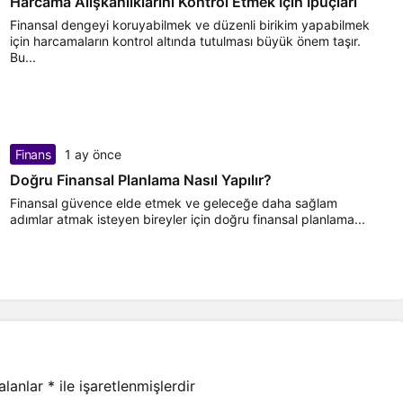
Harcama Alışkanlıklarını Kontrol Etmek İçin İpuçları
Finansal dengeyi koruyabilmek ve düzenli birikim yapabilmek
için harcamaların kontrol altında tutulması büyük önem taşır.
Bu...
Finans
1 ay önce
Doğru Finansal Planlama Nasıl Yapılır?
Finansal güvence elde etmek ve geleceğe daha sağlam
adımlar atmak isteyen bireyler için doğru finansal planlama...
 alanlar
*
ile işaretlenmişlerdir