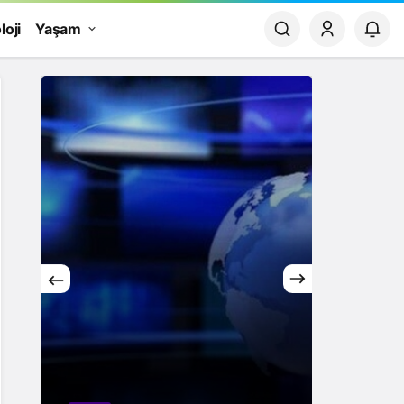
loji
Yaşam
Yaşam
Rüyada Papatya