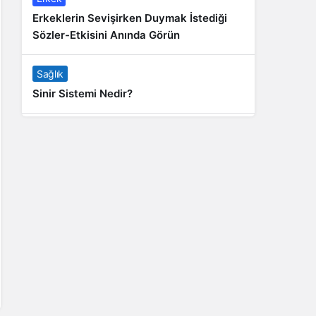
Erkeklerin Sevişirken Duymak İstediği
Sözler-Etkisini Anında Görün
Sağlık
Sinir Sistemi Nedir?
Genel
Banyo Yapmak İstememek Neyin
Belirtisi?
Liste İçerikler
İnstagram Takipçi Satın Almak 15 TL
Genel
Rihanna: Barbados Adası’ndan Dünya’ya
Yolculuk