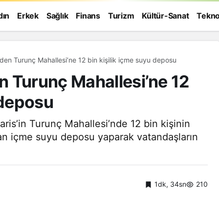
dın
Erkek
Sağlık
Finans
Turizm
Kültür-Sanat
Tekno
den Turunç Mahallesi’ne 12 bin kişilik içme suyu deposu
 Turunç Mahallesi’ne 12
 deposu
is’in Turunç Mahallesi’nde 12 bin kişinin
olan içme suyu deposu yaparak vatandaşların
1dk, 34sn
210
Genel