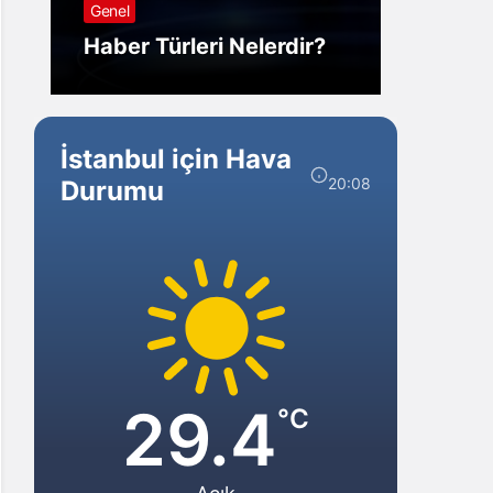
Genel
Görm
Haber Türleri Nelerdir?
Gelir?
İstanbul için Hava
20:08
Durumu
29.4
°C