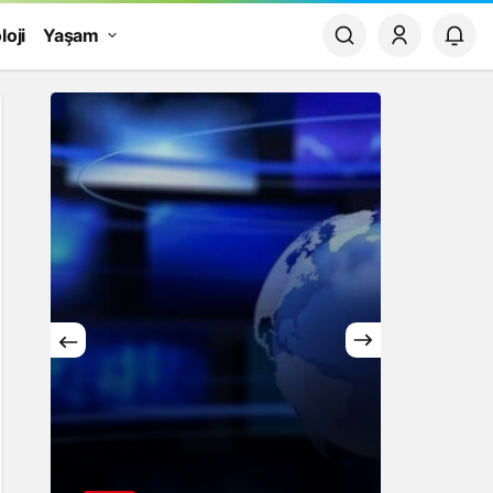
loji
Yaşam
Yaşam
Rüya