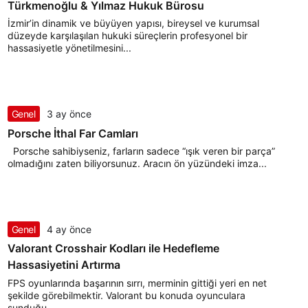
Türkmenoğlu & Yılmaz Hukuk Bürosu
İzmir’in dinamik ve büyüyen yapısı, bireysel ve kurumsal
düzeyde karşılaşılan hukuki süreçlerin profesyonel bir
hassasiyetle yönetilmesini...
Genel
3 ay önce
Porsche İthal Far Camları
Porsche sahibiyseniz, farların sadece “ışık veren bir parça”
olmadığını zaten biliyorsunuz. Aracın ön yüzündeki imza...
Genel
4 ay önce
Valorant Crosshair Kodları ile Hedefleme
Hassasiyetini Artırma
FPS oyunlarında başarının sırrı, merminin gittiği yeri en net
şekilde görebilmektir. Valorant bu konuda oyunculara
sunduğu...