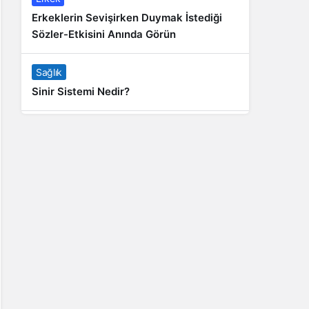
Erkeklerin Sevişirken Duymak İstediği
Sözler-Etkisini Anında Görün
Sağlık
Sinir Sistemi Nedir?
Genel
Banyo Yapmak İstememek Neyin
Belirtisi?
Liste İçerikler
İnstagram Takipçi Satın Almak 15 TL
Genel
Rihanna: Barbados Adası’ndan Dünya’ya
Yolculuk