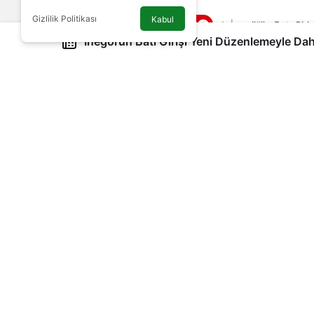
Gizlilik Politikası
Kabul
Genel
Haberler
İnegöl’ün Batı Gir
İnegöl’ün Batı Girişi Yeni Düzenlemeyle Da
İnegöl’ün Batı Girişi
Güvenli Hale Geliyor
İnegöl Belediyesi, şehrin batı giriş
ağları oluşturmak adına çalışmalara 
Yönetici Editör
tarafından yayınlandı
18 Kasım 2022, 15:50
yayınlandı
Google'da Abone Ol
İnegöl Belediyesi, şehrin batı girişi olan 
adına çalışmalara başladı. 330 metre uzunl