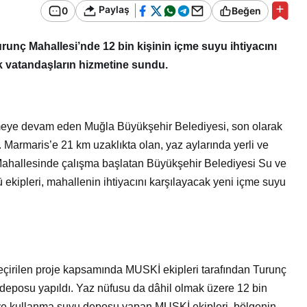
Bir Erkek Bir Kadına Ne
Paylaş
0
Beğen
Zaman Bağlanır?
unç Mahallesi’nde 12 bin kişinin içme suyu ihtiyacını
 vatandaşların hizmetine sundu.
irmeye devam eden Muğla Büyükşehir Belediyesi, son olarak
. Marmaris’e 21 km uzaklıkta olan, yaz aylarında yerli ve
 Mahallesinde çalışma başlatan Büyükşehir Belediyesi Su ve
kipleri, mahallenin ihtiyacını karşılayacak yeni içme suyu
geçirilen proje kapsamında MUSKİ ekipleri tarafından Turunç
deposu yapıldı. Yaz nüfusu da dâhil olmak üzere 12 bin
e ve kullanma suyu deposu yapan MUSKİ ekipleri, bölgenin