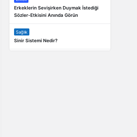
Erkeklerin Sevişirken Duymak İstediği
Sözler-Etkisini Anında Görün
Sağlık
Sinir Sistemi Nedir?
Genel
Banyo Yapmak İstememek Neyin
Belirtisi?
Liste İçerikler
İnstagram Takipçi Satın Almak 15 TL
Genel
Rihanna: Barbados Adası’ndan Dünya’ya
Yolculuk