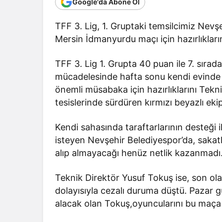
Google'da Abone Ol
TFF 3. Lig, 1. Gruptaki temsilcimiz Nev
Mersin İdmanyurdu maçı için hazırlıkları
TFF 3. Lig 1. Grupta 40 puan ile 7. sırad
mücadelesinde hafta sonu kendi evinde l
önemli müsabaka için hazırlıklarını Tek
tesislerinde sürdüren kırmızı beyazlı ek
Kendi sahasında taraftarlarının desteği i
isteyen Nevşehir Belediyespor’da, saka
alıp almayacağı henüz netlik kazanmadı
Teknik Direktör Yusuf Tokuş ise, son o
dolayısıyla cezalı duruma düştü. Pazar
alacak olan Tokuş,oyuncularını bu maça e