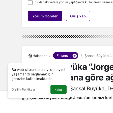
Bir dahaki sefere yorum yaptığımda kullanılmak üzere ad
Yorum Gönder
Giriş Yap
Finans
Haberler
Şansal Büyüka “Jo
oldu"
Şansal Büyüka “Jorge
Bu web sitesinde en iyi deneyimi
yaşamanızı sağlamak için
görmesi bana göre ağı
çerezler kullanılmaktadır.
Duayen gazeteci Şansal Büyüka, D-
Gizlilik Politikası
Kabul
Aşkın’ın sorularını yanıtladı.
Şansal Büyüka “Jorge Jesus'un kırmızı kart görmesi bana göre ağır bir
Yönetici Editör
tarafından yayınlandı
karar oldu"