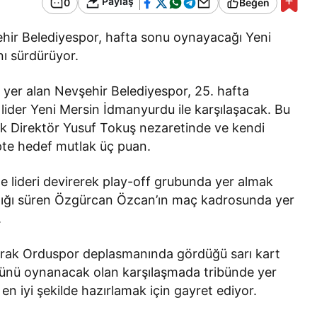
Paylaş
0
Beğen
Bir Erkek Bir Kadına Ne
Zaman Bağlanır?
şehir Belediyespor, hafta sonu oynayacağı Yeni
nı sürdürüyor.
a yer alan Nevşehir Belediyespor, 25. hafta
ider Yeni Mersin İdmanyurdu ile karşılaşacak. Bu
nik Direktör Yusuf Tokuş nezaretinde ve kendi
ipte hedef mutlak üç puan.
le lideri devirerek play-off grubunda yer almak
tlığı süren Özgürcan Özcan’ın maç kadrosunda yer
.
larak Orduspor deplasmanında gördüğü sarı kart
 günü oynanacak olan karşılaşmada tribünde yer
n iyi şekilde hazırlamak için gayret ediyor.