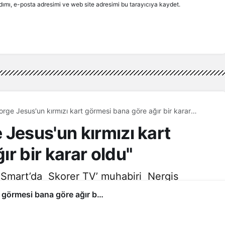
ımı, e-posta adresimi ve web site adresimi bu tarayıcıya kaydet.
rge Jesus'un kırmızı kart görmesi bana göre ağır bir karar
 Jesus'un kırmızı kart
r bir karar oldu"
Smart’da Skorer TV’ muhabiri Nergis
3dk, 24sn
232