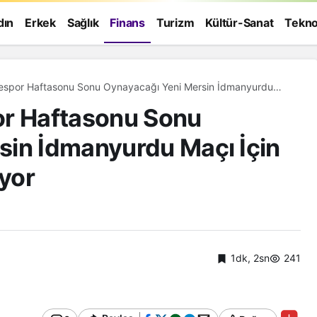
dın
Erkek
Sağlık
Finans
Turizm
Kültür-Sanat
Tekno
yespor Haftasonu Sonu Oynayacağı Yeni Mersin İdmanyurdu
larını Sürdürüyor
or Haftasonu Sonu
sin İdmanyurdu Maçı İçin
üyor
1dk, 2sn
241
Genel