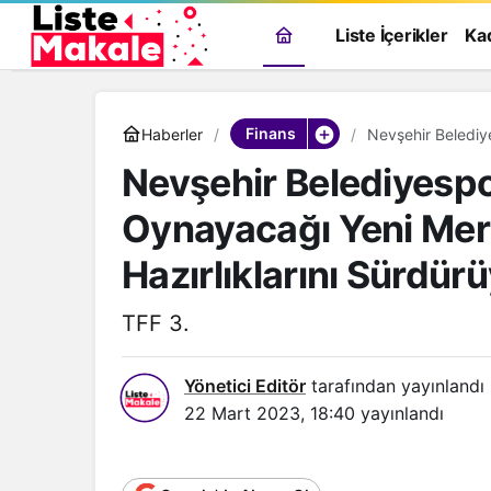
Liste İçerikler
Ka
Finans
Haberler
Nevşehir Beledi
Maçı İçin Hazırlık
Nevşehir Belediyesp
Oynayacağı Yeni Mer
Hazırlıklarını Sürdür
TFF 3.
Yönetici Editör
tarafından yayınlandı
22 Mart 2023, 18:40
yayınlandı