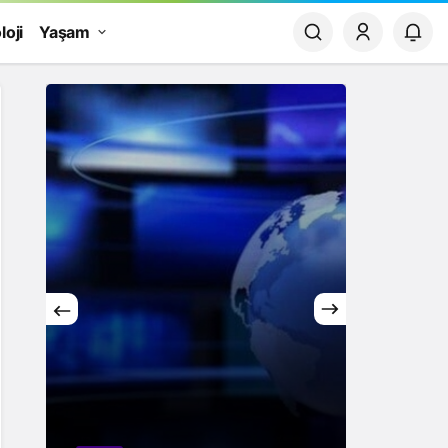
loji
Yaşam
Yaşam
Rüya