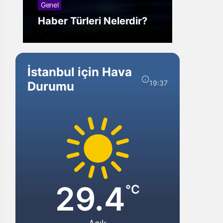
Genel
Görm
Haber Türleri Nelerdir?
Gelir?
İstanbul için Hava
19:37
Durumu
29.4
°C