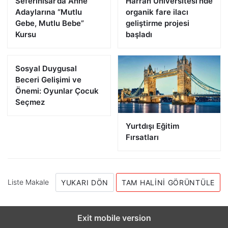
Seferihisar’da Anne
Harran Üniversitesi’nde
Adaylarına “Mutlu
organik fare ilacı
Gebe, Mutlu Bebe”
geliştirme projesi
Kursu
başladı
Sosyal Duygusal
Beceri Gelişimi ve
Önemi: Oyunlar Çocuk
Seçmez
Yurtdışı Eğitim
Fırsatları
Liste Makale
YUKARI DÖN
TAM HALINI GÖRÜNTÜLE
Exit mobile version