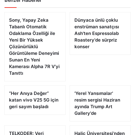
Benzer Haberler
Sony, Yapay Zeka
Dünyaca ünlü çoklu
Tabanlı Otomatik
enstrüman sanatçısı
Odaklama Özelliği ile
Ash'ten Espressolab
Yeni Bir Yüksek
Roastery'de sürpriz
Çözünürlüklü
konser
Görüntüleme Deneyimi
Sunan En Yeni
Kamerası Alpha 7R V’yi
Tanıttı
“Her Anıya Değer”
'Yerel Yansımalar'
katan vivo V25 5G için
resim sergisi Haziran
geri sayım başladı
ayında Trump Art
Gallery'de
TELKODER: Veri
Haliç Üniversitesi’nden