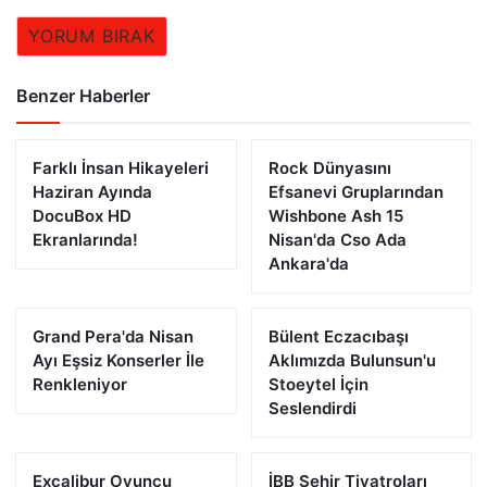
YORUM BIRAK
Benzer Haberler
Farklı İnsan Hikayeleri
Rock Dünyasını
Haziran Ayında
Efsanevi Gruplarından
DocuBox HD
Wishbone Ash 15
Ekranlarında!
Nisan'da Cso Ada
Ankara'da
Grand Pera'da Nisan
Bülent Eczacıbaşı
Ayı Eşsiz Konserler İle
Aklımızda Bulunsun'u
Renkleniyor
Stoeytel İçin
Seslendirdi
Excalibur Oyuncu
İBB Şehir Tiyatroları