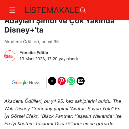
LİSTEMAKALE
Oscar®️'lı Yapımlar ve Yılın Favori
Adayları Şimdi ve Çok Yakında
Disney+'ta
Akademi Ödülleri, bu yıl 95.
Yönetici Editör
13 Mart 2023, 17:20
yayınlandı
Akademi Ödülleri, bu yıl 95. kez sahiplerini buldu. The
Walt Disney Company yapımı “Avatar: Suyun Yolu” En
İyi Görsel Efekt, “Black Panther: Yaşasın Wakanda” ise
En İyi Kostüm Tasarımı Oscar®️’larını evine götürdü.