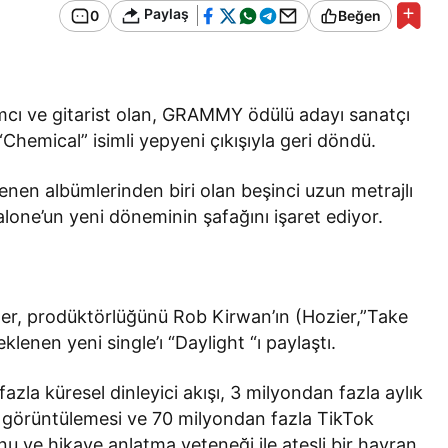
Bir Erkek Bir Kadına Ne
Paylaş
0
Beğen
Zaman Bağlanır?
pımcı ve gitarist olan, GRAMMY ödülü adayı sanatçı
“Chemical” isimli yepyeni çıkışıyla geri döndü.
nen albümlerinden biri olan beşinci uzun metrajlı
lone’un yeni döneminin şafağını işaret ediyor.
ner, prodüktörlüğünü Rob Kirwan’ın (Hozier,”Take
lenen yeni single’ı “Daylight “ı paylaştı.
zla küresel dinleyici akışı, 3 milyondan fazla aylık
e görüntülemesi ve 70 milyondan fazla TikTok
nu ve hikaye anlatma yeteneği ile ateşli bir hayran