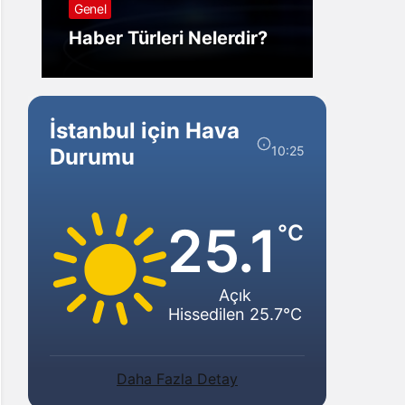
Genel
Görm
Haber Türleri Nelerdir?
Gelir?
İstanbul için Hava
10:25
Durumu
25.1
°C
Açık
Hissedilen 25.7°C
Daha Fazla Detay