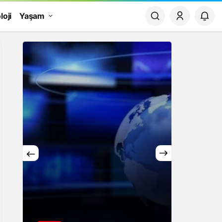
loji
Yaşam
Yaşam
Rüya