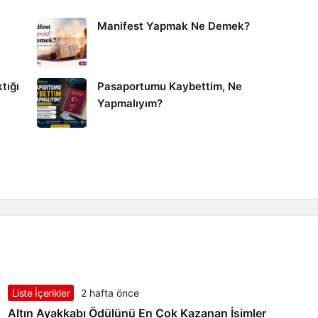
Manifest Yapmak Ne Demek?
tığı
Pasaportumu Kaybettim, Ne
Yapmalıyım?
Liste İçerikler
2 hafta önce
Altın Ayakkabı Ödülünü En Çok Kazanan İsimler