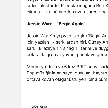
kitlesi oluşturdu. Prodüktörlüğünü Ron K
çıkacak ilk albümünden uzun süredir bekl
Jessie Ware – ”Begin Again”
Jessie Ware’in yepyeni single’ı ‘Begin Ag
için yazılan ilk şarkılardan biri. Güney
şarkı; Brezilya’nın sıcağını, terini ve duyg
çok fazla groove yayan, parlak ve görkem
Mercury ödüllü ve 6 kez BRIT adayı şarkı
Pop müziğinin en saygı duyulan, hayranl
ortaya koyan olağanüstü yeni bir albüml
Göz Atın