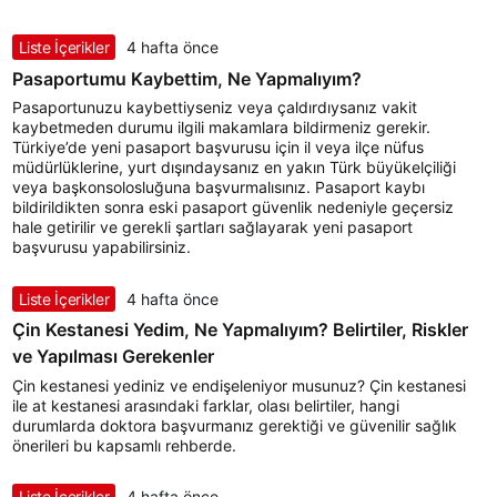
Liste İçerikler
4 hafta önce
Pasaportumu Kaybettim, Ne Yapmalıyım?
Pasaportunuzu kaybettiyseniz veya çaldırdıysanız vakit
kaybetmeden durumu ilgili makamlara bildirmeniz gerekir.
Türkiye’de yeni pasaport başvurusu için il veya ilçe nüfus
müdürlüklerine, yurt dışındaysanız en yakın Türk büyükelçiliği
veya başkonsolosluğuna başvurmalısınız. Pasaport kaybı
bildirildikten sonra eski pasaport güvenlik nedeniyle geçersiz
hale getirilir ve gerekli şartları sağlayarak yeni pasaport
başvurusu yapabilirsiniz.
Liste İçerikler
4 hafta önce
Çin Kestanesi Yedim, Ne Yapmalıyım? Belirtiler, Riskler
ve Yapılması Gerekenler
Çin kestanesi yediniz ve endişeleniyor musunuz? Çin kestanesi
ile at kestanesi arasındaki farklar, olası belirtiler, hangi
durumlarda doktora başvurmanız gerektiği ve güvenilir sağlık
önerileri bu kapsamlı rehberde.
Liste İçerikler
4 hafta önce