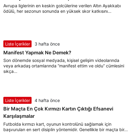
Avrupa liglerinin en keskin golcülerine verilen Altın Ayakkabı
ödülü, her sezonun sonunda en yüksek skor katkısını...
Liste İçerikler
3 hafta önce
Manifest Yapmak Ne Demek?
Son dönemde sosyal medyada, kişisel gelişim videolarında
veya arkadaş ortamlarında “manifest ettim ve oldu” cümlesini
sıkça...
Liste İçerikler
4 hafta önce
Bir Maçta En Çok Kırmızı Kartın Çıktığı Efsanevi
Karşılaşmalar
Futbolda kırmızı kart, oyunun kontrolünü sağlamak için
başvurulan en sert disiplin yöntemidir. Genellikle bir maçta bir...