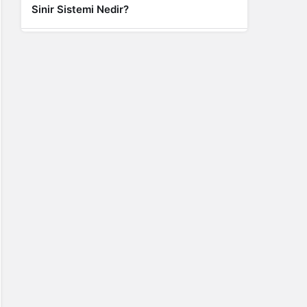
Sinir Sistemi Nedir?
Genel
Banyo Yapmak İstememek Neyin
Belirtisi?
Liste İçerikler
İnstagram Takipçi Satın Almak 15 TL
Genel
Rihanna: Barbados Adası’ndan Dünya’ya
Yolculuk
Finans
Kredi Borcu Ödenmezse Kefile Ne Olur?