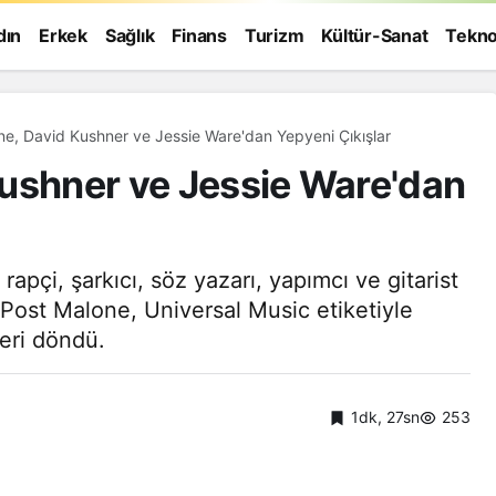
dın
Erkek
Sağlık
Finans
Turizm
Kültür-Sanat
Tekno
ne, David Kushner ve Jessie Ware'dan Yepyeni Çıkışlar
ushner ve Jessie Ware'dan
rapçi, şarkıcı, söz yazarı, yapımcı ve gitarist
ost Malone, Universal Music etiketiyle
geri döndü.
1dk, 27sn
253
Genel