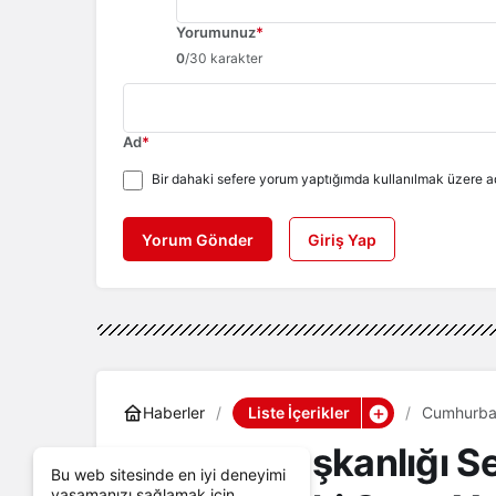
Yorumunuz
*
0
/30 karakter
Ad
*
Bir dahaki sefere yorum yaptığımda kullanılmak üzere ad
Yorum Gönder
Giriş Yap
Liste İçerikler
Haberler
Cumhurbaş
Yetenek At
Cumhurbaşkanlığı Sen
Bu web sitesinde en iyi deneyimi
yaşamanızı sağlamak için