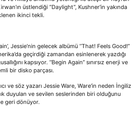
irwan’ın üstlendiği “Daylight”, Kushner’in yakında
enen ikinci tekli.
ain’, Jessie’nin gelecek albümü ‘’That! Feels Good!’’
 Amerika’da geçirdiği zamandan esinlenerek yazdığı
usallığını kapsıyor. ‘’Begin Again’’ sınırsız enerji ve
li bir disko parçası.
cı ve söz yazarı Jessie Ware, Ware’in neden İngiliz
ık duyulan ve sevilen seslerinden biri olduğunu
e geri dönüyor.