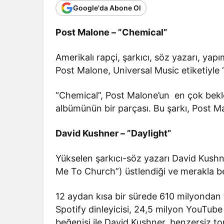
Google'da Abone Ol
Post Malone – ”Chemical”
Amerikalı rapçi, şarkıcı, söz yazarı, ya
Post Malone, Universal Music etiketiyle 
“Chemical”, Post Malone’un en çok bekle
albümünün bir parçası. Bu şarkı, Post Ma
David Kushner – ”Daylight”
Yükselen şarkıcı-söz yazarı David Kush
Me To Church”) üstlendiği ve merakla bek
12 aydan kısa bir sürede 610 milyondan fa
Spotify dinleyicisi, 24,5 milyon YouTub
beğenisi ile David Kushner, benzersiz to