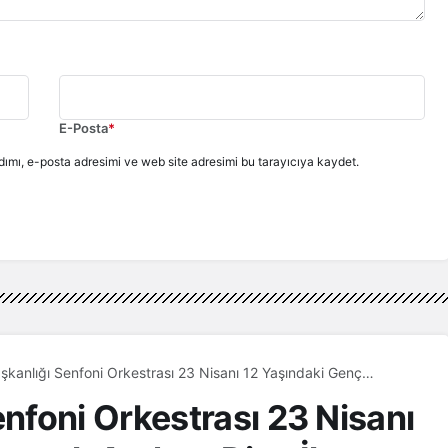
E-Posta
*
ımı, e-posta adresimi ve web site adresimi bu tarayıcıya kaydet.
kanlığı Senfoni Orkestrası 23 Nisanı 12 Yaşındaki Genç
ahan Dinç İle Kutladı
foni Orkestrası 23 Nisanı